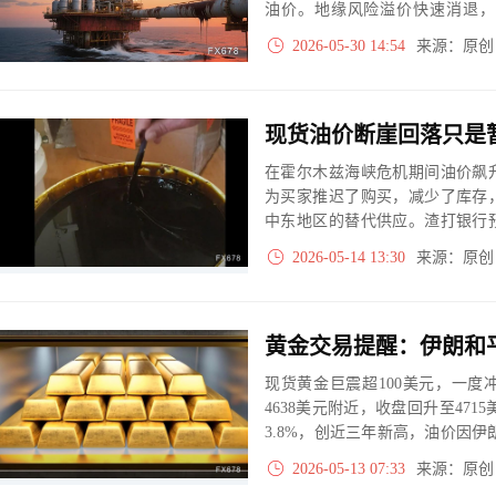
油价。地缘风险溢价快速消退，
开。
2026-05-30 14:54
来源：原
在霍尔木兹海峡危机期间油价飙
为买家推迟了购买，减少了库存
中东地区的替代供应。渣打银行
求再度回升，实物原油价格将会
2026-05-14 13:30
来源：原
的情况。截至 4 月 24 日当周
桶。
现货黄金巨震超100美元，一度
4638美元附近，收盘回升至4715
3.8%，创近三年新高，油价因伊
胀+滞胀风险叠加，美联储降息
2026-05-13 07:33
来源：原
金价形成压制。