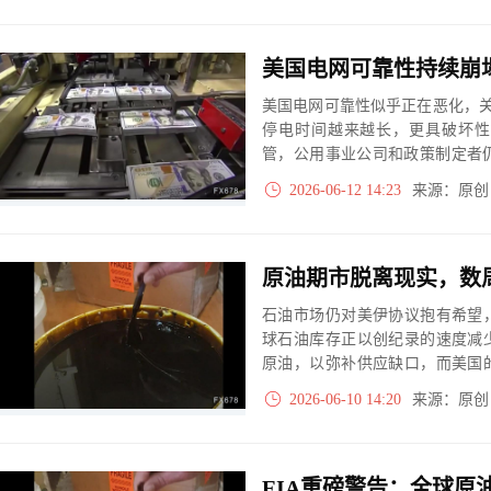
后市供需双弱格局或延续。
美国电网可靠性持续崩
美国电网可靠性似乎正在恶化，关键指标
停电时间越来越长，更具破坏性
管，公用事业公司和政策制定者
心需求的增长、电网拥堵、极端
2026-06-12 14:23
来源：原
进一步加剧系统压力。
原油期市脱离现实，数
石油市场仍对美伊协议抱有希望
球石油库存正以创纪录的速度减
原油，以弥补供应缺口，而美国
析师和能源行业高管警告称，油
2026-06-10 14:20
来源：原
表示布油可能飙升至每桶150至16