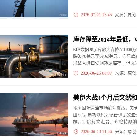
2026-07-01 15:45
来源：原
库存降至2014年最低，
EIA数据显示库欣库存降至1900
跌破70美元至69.63美元，凸
加拿大进口受阻耗尽库存，但页
持续弱化。
2026-06-25 08:07
来源：原
本周国际原油市场剧烈震荡，美
山车”。周初以色列袭击伊朗致油
酵，油价持续走弱。布伦特原油结
低）。大国需求骤降、EIA库存
2026-06-13 11:56
来源：原
管美伊谅解备忘录有望签署，短