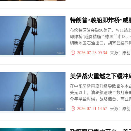
影响，油价周四最终小幅收跌，
82.90美元/桶附近，跌幅约0.8%。
布伦特原油突破96美元、WTI站
即炸桥”威胁精确至德黑兰市区，
切断地区石油出口，胡塞武装同
双海峡同时告急。美军连续第1
2026-07-23 09:34
来源：原
持续，布油第四季度或突破120美
在中东局势再度升级导致霍尔木
美元以上，油轮航运跌至数月来
今年早些时候，战略储备、商业
而大幅消耗。分析师警告，如果
2026-07-21 14:57
来源：原
急储备释放已接近尾声，而市场
低位。