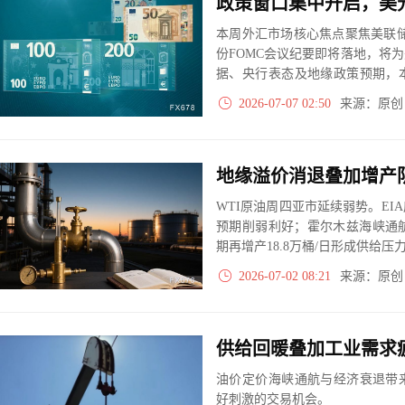
政策窗口集中开启，美
本周外汇市场核心焦点聚焦美联
份FOMC会议纪要即将落地，将
据、央行表态及地缘政策预期，
存、欧元反弹空间受限、英镑走
2026-07-07 02:50
来源：原
干预预期扰动，整体市场呈现分
地缘溢价消退叠加增产阴
WTI原油周四亚市延续弱势。E
预期削弱利好；霍尔木兹海峡通航
期再增产18.8万桶/日形成供给压
2026-07-02 08:21
来源：原
油价定价海峡通航与经济衰退带
好刺激的交易机会。