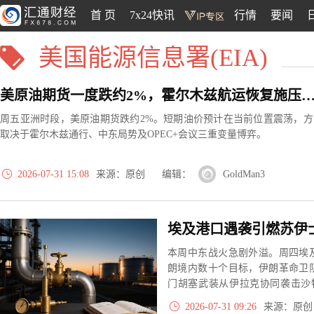
首 页
7x24快讯
行情
要闻
美国能源信息署(EIA)
美原油期货一度跌约2%，霍尔木兹航运恢复施压，OPEC+会议成短期
周五亚洲时段，美原油期货跌约2%。短期油价预计在当前位置震荡，方
取决于霍尔木兹通行、中东局势及OPEC+会议三重变量博弈。
2026-07-31 15:08
来源：原创 编辑：
GoldMan3
本周中东战火急剧外溢。周四埃
朗境内数十个目标，伊朗革命卫
门胡塞武装从伊拉克协同袭击沙
20%，但市场同时受沙特组建护
2026-07-31 09:26
来源：原