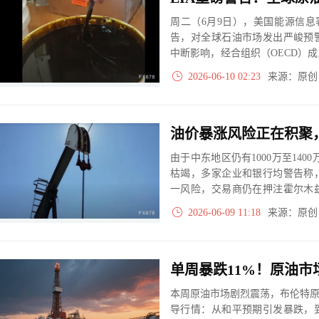
周二（6月9日），美国能源信息
告，对全球石油市场发出严峻预
中断影响，经合组织（OECD）成
来最低水平。全球能源供应脆弱性
2026-06-10 02:23
来源：原
位运行的市场基础。
油价暴涨风险正在积聚
由于中东地区仍有1000万至14
枯竭，多家企业和银行均警告称
一风险，交易商仍在押注霍尔木
致油价大幅上涨，迫使燃料成本
2026-06-09 11:18
来源：原
果库存继续下降至7月，将对整体
本周原油市场剧烈震荡，布伦特原
导行情：从和平预期引发暴跌，