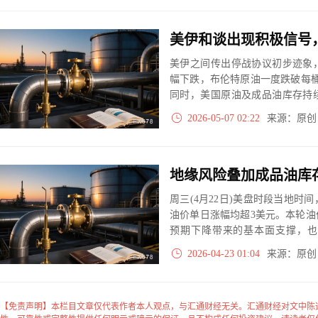
美伊和谈出现积极信号
美伊之间传出停战协议初步迹象
幅下跌，布伦特原油一度跌破每桶
同时，美国原油及成品油库存持
以根本缓解。
2026-05-07 02:22
来源：原
周三(4月22日)美盘时段当地
油价单日涨幅均超3美元。本轮
预期下降带来的基本面支撑，也
酵、美伊谈判进展停滞的地缘风
2026-04-23 01:04
来源：原
场再度陷入对石油供应短缺与经
【免责声明】本栏目文章仅代表作者本人观点，与汇通财经无关。汇通财经对文中陈