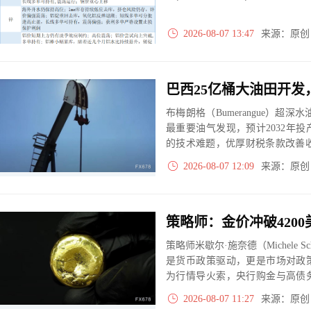
2026-08-07 13:47
来源：原
布梅朗格（Bumerangue）超
最重要油气发现，预计2032年
的技术难题，优厚财税条款改善
也可承接巴西老牌盐下油田减产
2026-08-07 12:09
来源：原
败。
策略师米歇尔·施奈德（Michele S
是货币政策驱动，更是市场对政
为行情导火索，央行购金与高债
时提示白银通胀弹性更强，市场
2026-08-07 11:27
来源：原