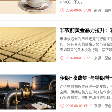
4050关口下方。
2026-08-07 07:01
来源：原
市场永远会为已经走完的行情拼
的，只有真实的价格走势与资金
突如其来的黄金极端行情，写下
2026-08-06 21:26
来源：原
油价在前期低位获得一定支撑，
空间，伊朗与美方立场分歧令协
行管理框架，伊朗推动收费机制
五前达成协议的可能性为50%。
2026-08-06 15:10
来源：原