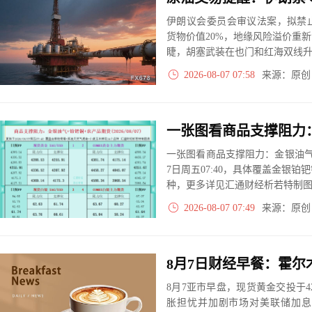
伊朗议会委员会审议法案，拟禁
货物价值20%，地缘风险溢价重
睫，胡塞武装在也门和红海双线升
库存紧张。霍尔木兹协议落地前
2026-08-07 07:58
来源：原
一张图看商品支撑阻力：金银油气+
7日周五07:40，具体覆盖金银铂
种，更多详见汇通财经析若特制
2026-08-07 07:49
来源：原
8月7亚市早盘，现货黄金交投于4
胀担忧并加剧市场对美联储加息