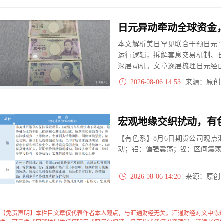
日元异动牵动全球资金
本文解析美日罕见联合干预日元
运行逻辑，拆解套息交易机制、
深层动机。文章逐层梳理日元经
的路径，指出干预短期难驱动金
2026-08-06 14:53
来源：原
弱性，黄金投资者需要重点跟踪
【有色系】8月6日期货公司观
动；铝：偏强震荡；镍：区间震
2026-08-06 14:20
来源：原
【免责声明】本栏目文章仅代表作者本人观点，与汇通财经无关。汇通财经对文中陈