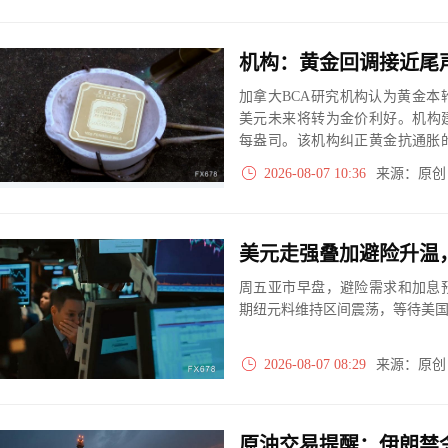
加拿大BCA研究机构认为黄金
美元未来将转为金价利好。机构建
每盎司。该机构纠正黄金抗通胀
行购金仅起到托底作用，地缘只
2026-08-07 10:36
来源：原
美元走强叠加避险升温
周五亚市早盘，避险需求和加息
期纽元料维持区间震荡，等待美
2026-08-07 08:29
来源：原