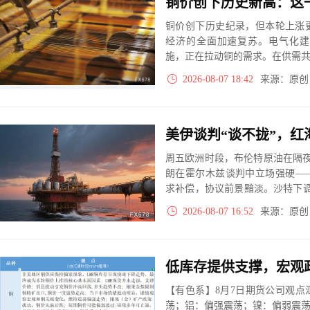
铜价创下历史新高：这
铜价创下历史纪录，但本轮上涨
经济的全面加速复苏。电气化建
施，正在拉动铜的需求。在供需共
已经无法很好地反映经济景气度
2026-08-07 18:42
来源：原
周五欧洲时段，布伦特原油在隔夜大
朗在霍尔木兹谈判中立场强硬—
求补偿，协议前景黯淡。沙特下
行推高运输成本。ING维持三季度
2026-08-07 16:52
来源：原
【有色系】8月7日期货公司观
荡；铝：偏强震荡；镍：偏弱震