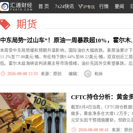
首 页
7x24快讯
行情
要闻
期货
中东局势“过山车”！原油一
本周受中东局势缓和预期升温影响，国际油价大幅收跌。美原油累计下
11.2%至77.08美元/桶，布伦特下跌9.44%至88.22美元/桶，双双创近三
低。霍尔木兹海峡谈判进展主导市场情绪，油价先因外交希望暴跌，后
伊朗拟禁美以船只及胡塞袭击等风险反弹，波动剧烈。后市仍将紧盯协
2026-08-08 13:33
来源：原创 编辑：
和尚
落地与地区冲突演变。
截至8月4日当周，CFTC持仓
做多，黄金净多仓大增1.2万手
元空头因干预措施腰斩，但欧元
增，期限分歧加剧；标普500净
2026-08-08 08:41
来源：原