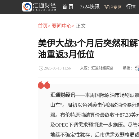
首 页
7x24快讯
行情
首页>
要闻中心>
正文
美伊大战3个月后突然和
油重返3月低位
来源：汇通财经原创
编辑：
2026-06-13 11:56
汇通财经讯——
本周国际原油市场剧烈震
山车”。周初以色列袭击伊朗致油价暴涨
弱。布伦特原油结算价最终收于87.33
及OPEC下调需求预期进一步施压。尽
地缘不确定性犹存，后市供需双弱格局