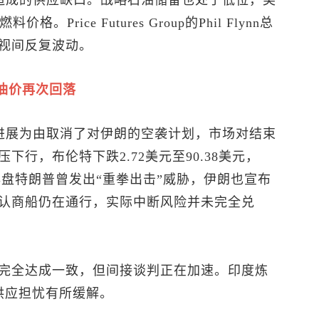
争造成的供应缺口。战略石油储备也处于低位，美
rice Futures Group的Phil Flynn总
视间反复波动。
油价再次回落
得进展为由取消了对伊朗的空袭计划，市场对结束
行，布伦特下跌2.72美元至90.38美元，
尽管早盘特朗普曾发出“重拳出击”威胁，伊朗也宣布
认商船仍在通行，实际中断风险并未完全兑
完全达成一致，但间接谈判正在加速。印度炼
供应担忧有所缓解。