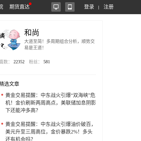
院
期货直达
登录
注册
和尚
大道至简！多周期组合分析，顺势交
易是王道！
篇数：
22352
粉丝：
581
精选文章
黄金交易提醒：中东战火引爆“双海峡”危
机！金价刷新两周高点，美联储加息阴影
下还能冲多高？
黄金交易提醒：中东战火引爆油价破百，
美元升至三周高位，金价暴跌2%！多头
还有机会吗？