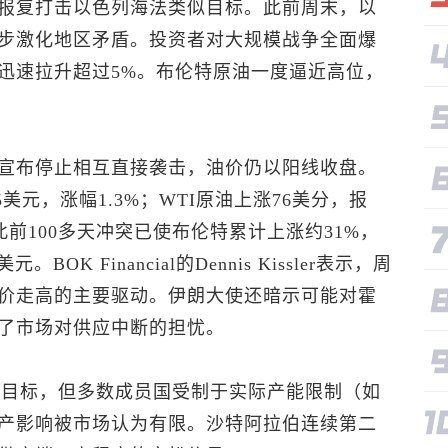
报复打击以色列海法类似目标。此前周末，以
步激化地区矛盾。投资者对大规模战争全面爆
迅速拉升超过5%。
布伦特原油
一度逼近高位，
宣布停止相互直接袭击，油价仍以阳线收盘。
25美元，涨幅1.3%；WTI原油上涨76美分，报
，此前100多天冲突已使布伦特累计上涨约31%，
OK Financial的Dennis Kissler表示，周
价走高的主要驱动。伊朗大使还暗示可能对霍
了市场对供应中断的担忧。
量目标，但多数成员国受制于实际产能限制（如
产影响被市场认为有限。沙特阿拉伯连续第二