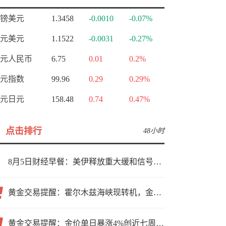
镑美元
1.3458
-0.0010
-0.07%
元美元
1.1522
-0.0031
-0.27%
元人民币
6.75
0.01
0.2%
元指数
99.96
0.29
0.29%
元日元
158.48
0.74
0.47%
点击排行
48小时
8月5日财经早餐：美伊释放重大缓和信号，现货黄金高位持稳，美油重挫超6%
黄金交易提醒：霍尔木兹海峡现转机，金价小幅反弹，能否借就业数据再上新台阶？
黄金交易提醒：金价单日暴涨4%创近七周新高，加息预期降温叠加霍尔木兹“暂停信号”，牛市重启了？