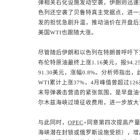
弹相关石化设施发动空袭，伊朗则迅速
色列还空袭了贝鲁特真主党据点，进一
发的担忧急剧升温，推动油价在开盘后
美国WTI也跟随大涨。
尽管随后伊朗和以色列在特朗普呼吁下
布伦特原油
最终上涨1.16美元，报94.
91.30美元，涨幅0.8%。分析师指出
WTI累计上涨37%，4月峰值曾超过126美元。B
末导弹袭击营造的紧张氛围，是早盘油
尔木兹海峡过境征收费用，进一步放大
与此同时，
OPEC
+同意第四次提高产
海峡潜在封锁或俄罗斯设施受损），增