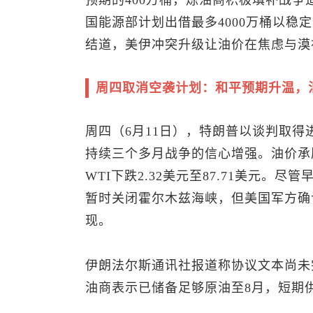
预期的400万桶，炼油商积极填补战
国能源部计划出借最多4000万桶以稳定燃料价格。P
结道，美伊冲突升级让油价在焦虑与漠
周四取消空袭计划：和平预期升温，
周四（6月11日），特朗普以谈判取
持续三个多月战争的信心增强。油价承压下
WTI下跌2.32美元至87.71美元。
暂时关闭霍尔木兹海峡，但美国军方确
现。
伊朗法尔斯通讯社报道称协议文本尚未
油商表示已储备足够原油至8月，短期