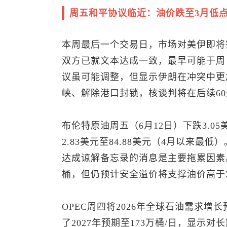
周五和平协议临近：油价跌至3月低
本周最后一个交易日，市场对美伊即将
双方已就文本达成一致，最早可能于周
议虽可能调整，但显示伊朗在冲突中更
峡、解除港口封锁，核谈判将在后续6
布伦特原油
周五（6月12日）下跌3.05
2.83美元至84.88美元（4月以来最低）。Ag
达成谅解备忘录的消息是主要拖累因素。
桶，但仍预计安全溢价将支撑油价高于2
OPEC周四将2026年全球石油需求增长
了2027年预期至173万桶/日，显示