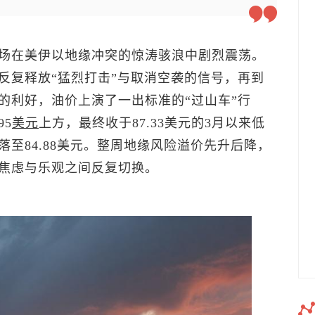
场在美伊以地缘冲突的惊涛骇浪中剧烈震荡。
反复释放“猛烈打击”与取消空袭的信号，再到
的利好，油价上演了一出标准的“过山车”行
5
美元
上方，最终收于87.33美元的3月以来低
回落至84.88美元。整周地缘风险溢价先升后降，
焦虑与乐观之间反复切换。