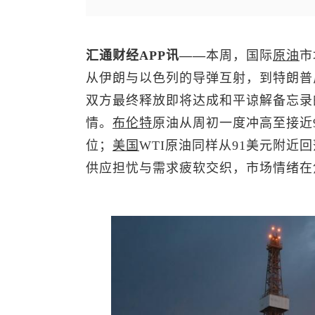
汇通财经APP讯——
本周，国际
原油
市
从伊朗与以色列的导弹互射，到特朗普
双方最终释放即将达成和平谅解备忘录
情。
布伦特
原油
从周初一度冲高至接近9
位；
美国
WTI原油同样从91美元附近
供应担忧与需求疲软交织，市场情绪在