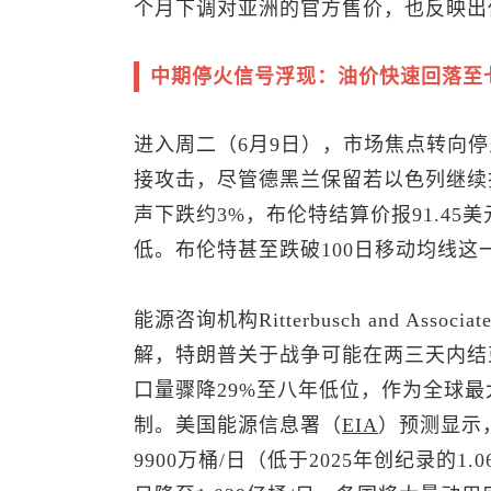
个月下调对亚洲的官方售价，也反映出
中期停火信号浮现：油价快速回落至
进入周二（6月9日），市场焦点转向
接攻击，尽管德黑兰保留若以色列继续
声下跌约3%，布伦特结算价报91.45
低。布伦特甚至跌破100日移动均线这
能源咨询机构Ritterbusch and As
解，特朗普关于战争可能在两三天内结
口量骤降29%至八年低位，作为全球
制。美国能源信息署（
EIA
）预测显示
9900万桶/日（低于2025年创纪录的1.0