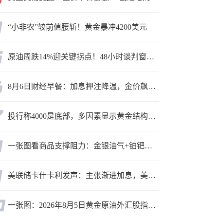
“小非农”较前值腰斩！黄金暴冲4200美元
原油周跌14%迎关键拐点！48小时谈判窗口，暗藏行情变数
8月6日财经早餐：加息押注降温，金价飙升至近两个月高位，地缘缓和预期，美油75关口拉锯
投行称4000是底部，多因素显示黄金结构性机会显现
一张图看商品支撑阻力：金银油气+铂钯铜农产品期货(2026年8月5日)
美联储卡什卡利发声：主张渐进加息，美联储内部政策分歧
一张图：2026年8月5日黄金原油外汇股指“枢纽点+多空持仓信号”一览