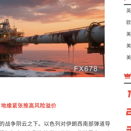
英
欧
美
美
美
，地缘紧张推高风险溢价
厚的战争阴云之下。以色列对伊朗西南部弹道导