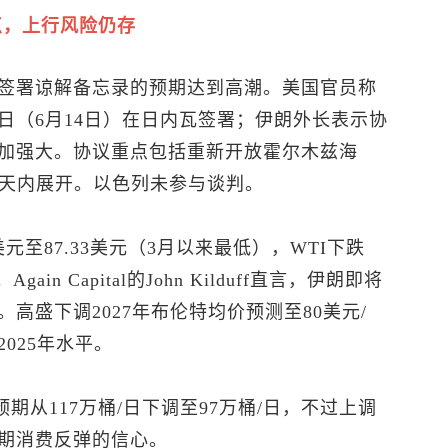
点，上行风险仍存
签署谅解备忘录的预期达到高潮。美国官员称
日（6月14日）在日内瓦签署；伊朗外长表示协
加强大。协议重点包括重新开放霍尔木兹海
0天内展开。以色列未参与谈判。
美元至87.33美元（3月以来最低），WTI下跌
ain Capital的John Kilduff直言，伊朗即将
高盛下调2027年布伦特均价预测至80美元/
025年水平。
预期从117万桶/日下调至97万桶/日，不过上调
对长期消费反弹的信心。