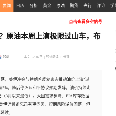
要闻
日历
分析
黄金
原油
期货
央行
评论
学
点击查看多空信号
解？原油本周上演极限过山车，布
和尚
本文共2907字
|
预计阅读: 10分钟
荡，美伊冲突与特朗普反复表态推动油价上演“过
超5%，随后停火及和平协议预期发酵，油价持续走
美元（3月以来最低）。大国需求骤降、EIA库存数据
管美伊谅解备忘录有望签署，短期风险溢价回落，但
或延续。