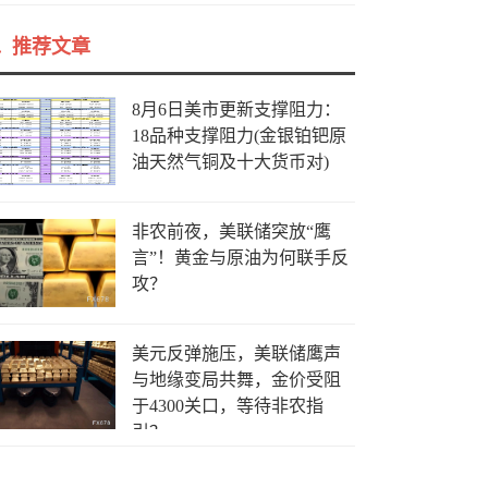
推荐文章
8月6日美市更新支撑阻力：
18品种支撑阻力(金银铂钯原
油天然气铜及十大货币对)
非农前夜，美联储突放“鹰
言”！黄金与原油为何联手反
攻？
美元反弹施压，美联储鹰声
与地缘变局共舞，金价受阻
于4300关口，等待非农指
引？