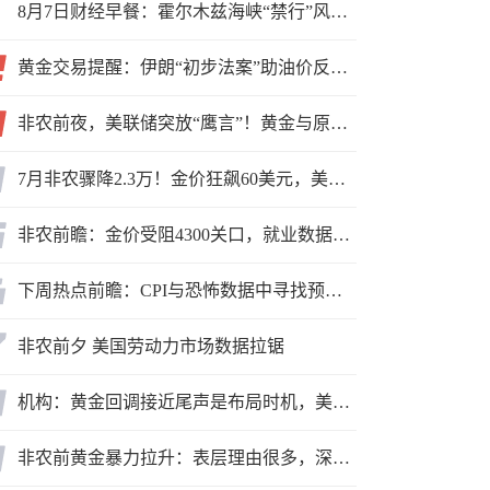
8月7日财经早餐：霍尔木兹海峡“禁行”风波再起，油价急涨金价承压，非农夜市场博弈加剧
黄金交易提醒：伊朗“初步法案”助油价反弹逾3%，金价小幅承压，非农重磅来袭！
非农前夜，美联储突放“鹰言”！黄金与原油为何联手反攻？
7月非农骤降2.3万！金价狂飙60美元，美联储9月加息预期瞬间崩塌
非农前瞻：金价受阻4300关口，就业数据是“火上浇油”还是“釜底抽薪”？
下周热点前瞻：CPI与恐怖数据中寻找预期差
非农前夕 美国劳动力市场数据拉锯
机构：黄金回调接近尾声是布局时机，美元后市或走弱转为利多因素
非农前黄金暴力拉升：表层理由很多，深层逻辑却让人困惑