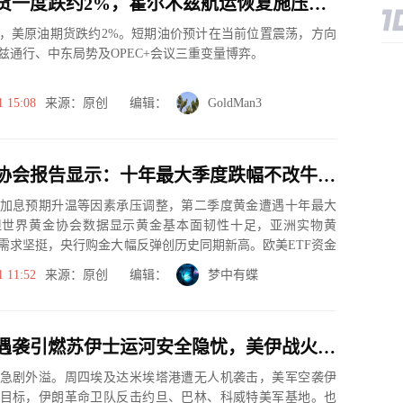
美原油期货一度跌约2%，霍尔木兹航运恢复施压，OPEC+会议成短期关键变量
，美原油期货跌约2%。短期油价预计在当前位置震荡，方向
兹通行、中东局势及OPEC+会议三重变量博弈。
1 15:08
来源：原创 编辑：
GoldMan3
世界黄金协会报告显示：十年最大季度跌幅不改牛市底色，黄金韧性十足
加息预期升温等因素承压调整，第二季度黄金遭遇十年最大
但世界黄金协会数据显示黄金基本面韧性十足，亚洲实物黄
需求坚挺，央行购金大幅反弹创历史同期新高。欧美ETF资金
方增量资金...
1 11:52
来源：原创 编辑：
梦中有蝶
埃及港口遇袭引燃苏伊士运河安全隐忧，美伊战火外溢，沙特牵头43国组建护航联盟，油价还要涨？
急剧外溢。周四埃及达米埃塔港遭无人机袭击，美军空袭伊
目标，伊朗革命卫队反击约旦、巴林、科威特美军基地。也