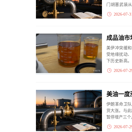
门胡塞武装从
20%，但市场
2026-07-3
成品油市
美伊冲突缓和
受地缘扰动、
下历史新高。
照。亚洲炼油厂
2026-07-2
伊朗革命卫队
货大涨。与此
暂停增产三个
端政策双...
2026-07-2