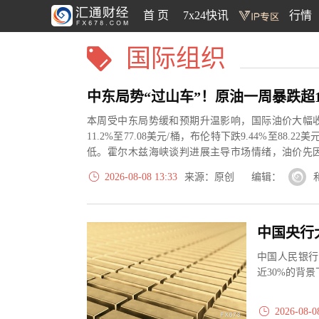
首 页
7x24快讯
行情
国际组织
本周受中东局势缓和预期升温影响，国际油价大幅
11.2%至77.08美元/桶，布伦特下跌9.44%至88.2
低。霍尔木兹海峡谈判进展主导市场情绪，油价先
伊朗...
2026-08-08 13:33
来源：原创 编辑：
中国人民银行
近30%的背
2026-08-0