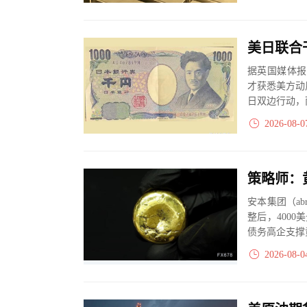
据英国媒体报
才获悉美方动
日双边行动，
2026-08-0
安本集团（abr
整后，400
债务高企支撑
2026-08-0