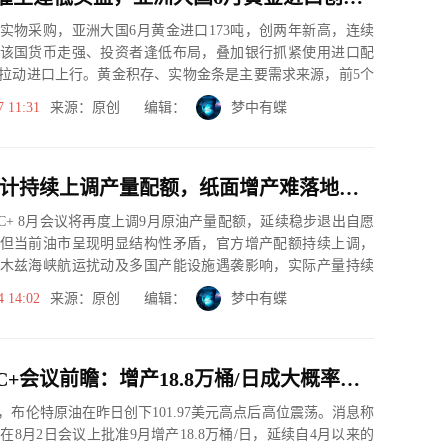
实物采购，亚洲大国6月黄金进口173吨，创两年新高，连续
该国货币走强、投资者逢低布局，叠加银行抓紧使用进口配
拉动进口上行。黄金积存、实物金条是主要需求来源，前5个
6%...
7 11:31
来源：原创 编辑：
梦中有蝶
OPEC+预计持续上调产量配额，纸面增产难落地短期料不改供应紧缺局面
EC+ 8月会议将再度上调9月原油产量配额，延续稳步退出自愿
但当前油市呈现明显结构性矛盾，官方增产配额持续上调，
木兹海峡航运扰动及多国产能设施遇袭影响，实际产量持续
难以...
4 14:02
来源：原创 编辑：
梦中有蝶
下周OPEC+会议前瞻：增产18.8万桶/日成大概率事件，但百元油价拐点仍未到来
，布伦特原油在昨日创下101.97美元高点后高位震荡。消息称
率在8月2日会议上批准9月增产18.8万桶/日，延续自4月以来的