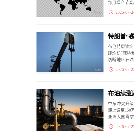
每月增产节奏
2026-07-2
布伦特原油突
即炸桥”威胁
切断地区石油
双海峡同时告急
2026-07-2
中东冲突升级
期上调至15
亚洲大国需求
或...
2026-07-2