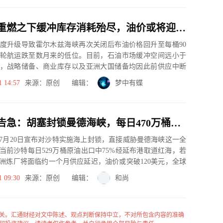
美伊战火重燃之下缓冲库存消耗殆尽，油价或将迎来新一轮暴涨
度升级导致霍尔木兹海峡再次关闭后布油价格回升至每桶90
轮航运跌至数月来的低位。目前，石油市场缓冲空间远小于
，战略储备、商业库存以及亚洲大国储备均因此前供应中断
析师警告，...
1 14:57
来源：原创 编辑：
梦中有蝶
红海航道告急：胡塞封锁曼德海峡，每日470万桶沙特原油面临中断风险
7月20日宣布对沙特实施海上封锁，直接威胁曼德海峡这一全
当前沙特每日529万桶原油出口中75%经延布港取道红海，若
洲炼厂将面临约一个月供应延迟，油价或突破120美元，全球
.
1 09:30
来源：原创 编辑：
和尚
关。汇通财经对文中陈述、观点判断保持中立，不对所包含内容的准确