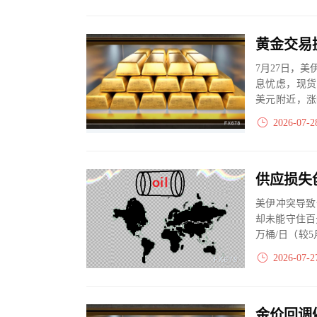
7月27日，
息忧虑，现货
美元附近，涨
拉...
2026-07-2
美伊冲突导致
却未能守住百
万桶/日（较
后也无法预...
2026-07-2