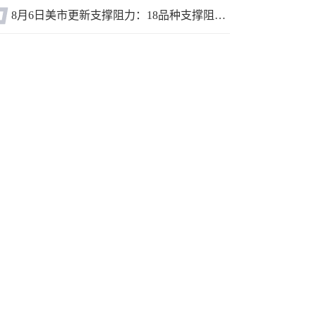
8月6日美市更新支撑阻力：18品种支撑阻力(金银铂钯原油天然气铜及十大货币对)