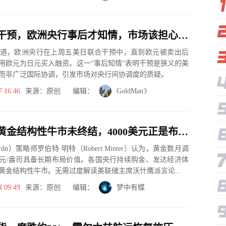
美日联合干预，欧洲央行事后才知情，市场该担心什么？
道，欧洲央行在上周五美日联合干预中，直到欧元被卖出后
用欧元为日元买入融资。这一“事后知情”表明干预是狭义的美
而非广泛国际协调，引发市场对央行间协调度的质疑。
7 16:46
来源：原创 编辑：
GoldMan3
策略师：黄金结构性牛市未终结，4000美元正是布局良机，不必理会美联储鹰派表态
dn）策略师罗伯特·明特（Robert Minter）认为，黄金数月调
0美元/盎司具备长期布局价值。各国央行持续购金、发达经济体
黄金结构性牛市。无需过度解读美联储主席沃什鹰派言论...
4 09:49
来源：原创 编辑：
梦中有蝶