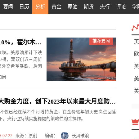
要闻
日历
分析
黄金
原油
期货
央行
评论
学
推荐要闻
中东局势“过山车”！原油一周暴跌超10%，霍尔木兹海峡谈判成最大变数
英
收跌。美原油累计下跌
欧
2美元/桶，双双创近三周新
美
因外交希望暴跌，后因
和尚
美
美
中国央行大购金力度，创下2023年以来最大月度购金规模
不仅已经连续21个月增持黄金，在金价较年初历史高点回落
景下，央行也持续实施稳健的策略性购金操作。
8 02:22
来源：原创 编辑：
长风破浪