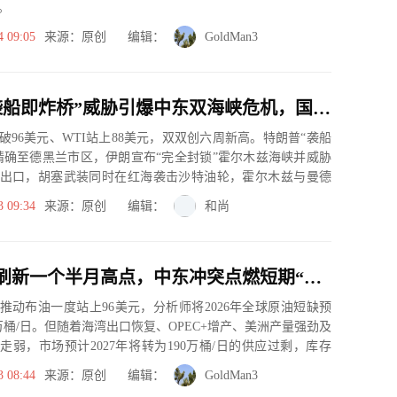
。
4 09:05
来源：原创 编辑：
GoldMan3
特朗普“袭船即炸桥”威胁引爆中东双海峡危机，国际油价刷新六周高位
破96美元、WTI站上88美元，双双创六周新高。特朗普“袭船
精确至德黑兰市区，伊朗宣布“完全封锁”霍尔木兹海峡并威胁
出口，胡塞武装同时在红海袭击沙特油轮，霍尔木兹与曼德
...
3 09:34
来源：原创 编辑：
和尚
布油续涨刷新一个半月高点，中东冲突点燃短期“油荒”预期
推动布油一度站上96美元，分析师将2026年全球原油短缺预
0万桶/日。但随着海湾出口恢复、OPEC+增产、美洲产量强劲及
走弱，市场预计2027年将转为190万桶/日的供应过剩，库存
3 08:44
来源：原创 编辑：
GoldMan3