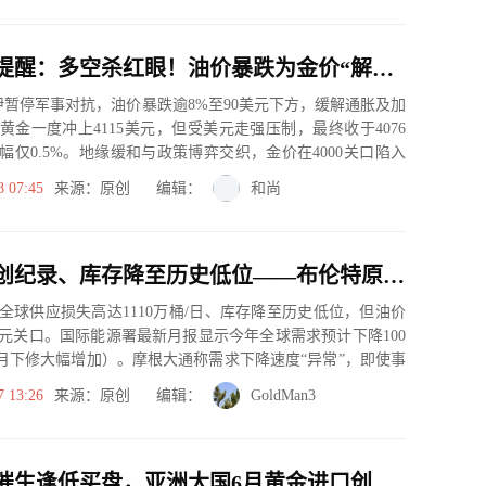
黄金交易提醒：多空杀红眼！油价暴跌为金价“解围”，美联储议息会议重磅来袭！
美伊暂停军事对抗，油价暴跌逾8%至90美元下方，缓解通胀及加
黄金一度冲上4115美元，但受美元走强压制，最终收于4076
幅仅0.5%。地缘缓和与政策博弈交织，金价在4000关口陷入
8 07:45
来源：原创 编辑：
和尚
供应损失创纪录、库存降至历史低位——布伦特原油为何跌破百元？
全球供应损失高达1110万桶/日、库存降至历史低位，但油价
元关口。国际能源署最新月报显示今年全球需求预计下降100
5月下修大幅增加）。摩根大通称需求下降速度“异常”，即使事
7 13:26
来源：原创 编辑：
GoldMan3
金价回调催生逢低买盘，亚洲大国6月黄金进口创两年新高