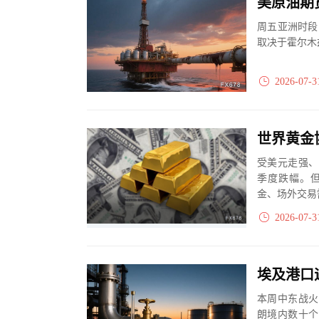
周五亚洲时段
取决于霍尔木
2026-07-3
受美元走强、
季度跌幅。
金、场外交易
流出与亚洲、官
2026-07-3
本周中东战火
朗境内数十个