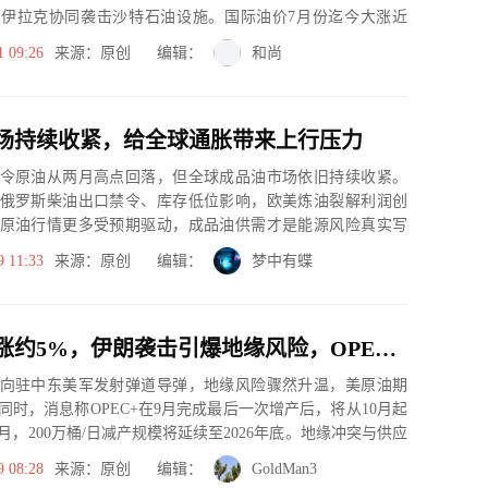
伊拉克协同袭击沙特石油设施。国际油价7月份迄今大涨近
同时受沙特组...
1 09:26
来源：原创 编辑：
和尚
场持续收紧，给全球通胀带来上行压力
令原油从两月高点回落，但全球成品油市场依旧持续收紧。
俄罗斯柴油出口禁令、库存低位影响，欧美炼油裂解利润创
原油行情更多受预期驱动，成品油供需才是能源风险真实写
面临原油到货...
9 11:33
来源：原创 编辑：
梦中有蝶
美油一度涨约5%，伊朗袭击引爆地缘风险，OPEC+或10月起暂停增产
向驻中东美军发射弹道导弹，地缘风险骤然升温，美原油期
同时，消息称OPEC+在9月完成最后一次增产后，将从10月起
月，200万桶/日减产规模将延续至2026年底。地缘冲突与供应
9 08:28
来源：原创 编辑：
GoldMan3