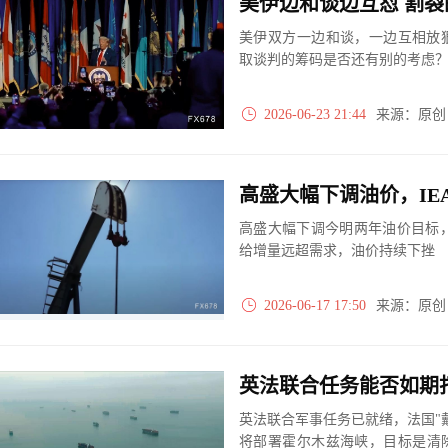
美伊边和谈边互怼 割
美伊双方一边和谈，一边互相放
取谈判的筹码是否还有别的考虑
2026-06-23 21:44
来源：原
高盛大幅下调油价，IEA
高盛大幅下调今明两年油价目标，I
给增量远超需求，油价持续下挫
2026-06-17 17:50
来源：原
英法联合任务能否如期
英法联合军事任务已就绪，法国"
将部署霍尔木兹海峡，目标是清除