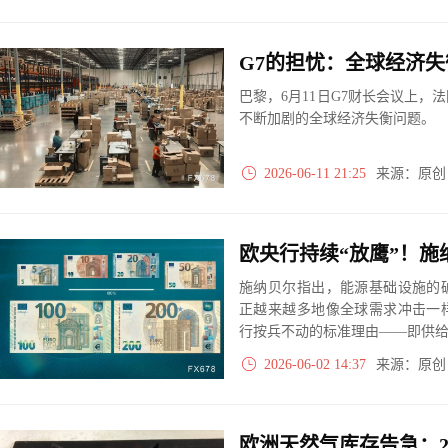
G7的担忧：全球经济
巴黎，6月11日G7财长会议上
不断加剧的全球经济失衡问题。
2026-06-11 21:25
来源：原
施纳贝尔指出，能源基础设施的
正越来越多地像全球需求冲击一
行按兵不动的标准理由——即供给
2026-06-02 14:37
来源：原
欧洲天然气库存告急：