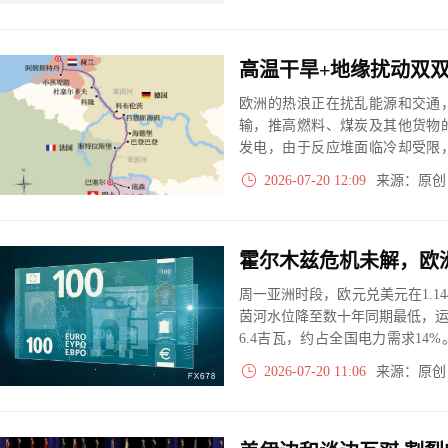
高温干旱+地缘扰动双
欧洲的热浪正在扰乱能源和交通
输，推高燃料、煤炭及其他货物
发电，由于反应堆面临冷却受限
能源挑战，推高通胀压力，并与
2026-07-20 12:09
来源：原
胁着经济增长。
周一亚洲时段，欧元兑美元在1.1
茵河水位降至数十年同期最低，运
6.4吉瓦，约占全国电力需求14
失可超200亿欧元。
2026-07-20 11:06
来源：原