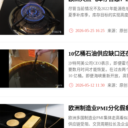
尽管当前情况不及2022年能源
夏季补库季，库存目标的实现高
2026-05-25 16:25
来源：原
沙特阿美公司CEO表示，即便
要数月时间才能恢复。在过去两
10 亿桶。即便海峡重新开放，
油库存以及耗尽的储备意味着供
2026-05-12 11:30
来源：原
数月之久。
欧洲多国制造业PMI集体走高看
供应链受阻、交货周期拉长及企业