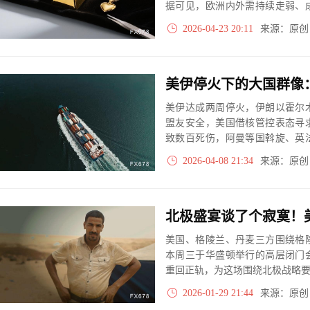
据可见，欧洲内外需持续走弱、
胀风险正持续升温。
2026-04-23 20:11
来源：原
美伊达成两周停火，伊朗以霍尔
盟友安全，美国借核管控表态寻
致数百死伤，阿曼等国斡旋、英
确定性暂不复航，停火背后各方
2026-04-08 21:34
来源：原
美国、格陵兰、丹麦三方围绕格
本周三于华盛顿举行的高层闭门
重回正轨，为这场围绕北极战略
2026-01-29 21:44
来源：原