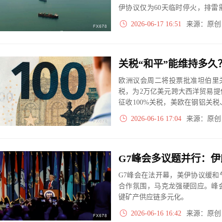
伊协议仅为60天临时停火，排
模重返尚需时日。
2026-06-17 16:51
来源：原
欧洲议会周二将投票批准坦伯里
税，为2万亿美元跨大西洋贸易
征收100%关税，美欧在钢铝关
制措施，协议执行前景仍存不确
2026-06-16 17:04
来源：原
G7峰会在法开幕，美伊协议缓
合作氛围，马克龙强硬回应。峰
键矿产供应链多元化。
2026-06-16 16:42
来源：原