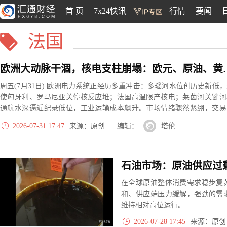
首 页
7x24快讯
行情
要闻
法国
欧洲大动脉干涸，核电支柱
周五(7月31日) 欧洲电力系统正经历多重冲击：多瑙河水位创历史新低
使匈牙利、罗马尼亚关停核反应堆；法国高温限产核电；莱茵河关键河
通航水深逼近纪录低位，工业运输成本飙升。市场情绪骤然紧绷，交易
正紧急重估能源短缺外溢至外汇、原油及黄金市场的连锁风险。
2026-07-31 17:47
来源：原创 编辑：
塔伦
石油市场：原油供应过
在全球原油整体消费需求稳步复
和、供应端压力缓解，强劲的需
维持相对高位运行。
2026-07-28 17:45
来源：原