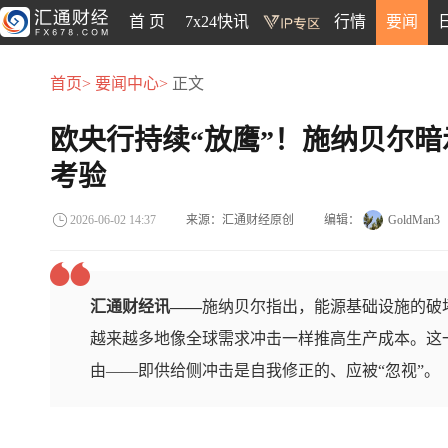
首 页
7x24快讯
行情
要闻
首页>
要闻中心>
正文
欧央行持续“放鹰”！施纳贝尔暗
考验
来源：汇通财经原创
编辑：
GoldMan3
2026-06-02 14:37
汇通财经讯——
施纳贝尔指出，能源基础设施的破
越来越多地像全球需求冲击一样推高生产成本。这
由——即供给侧冲击是自我修正的、应被“忽视”。