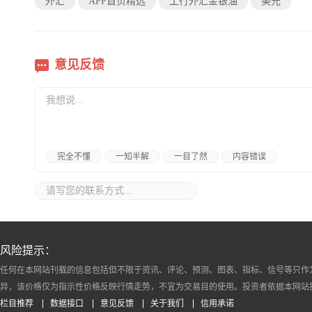
外汇
APP首页精选
工行外汇金银油
美元
意见反馈
完全不懂
一知半解
一目了然
内容错误
风险提示：
任何在本网站刊载的信息包括但不限于资讯、评论、预测、图表、指标、信号等只作
异，该价格仅为指示性价格反映行情走势，不宜为交易目的使用。投资者依据本网站
栏目推荐
数据接口
意见反馈
关于我们
信用承诺