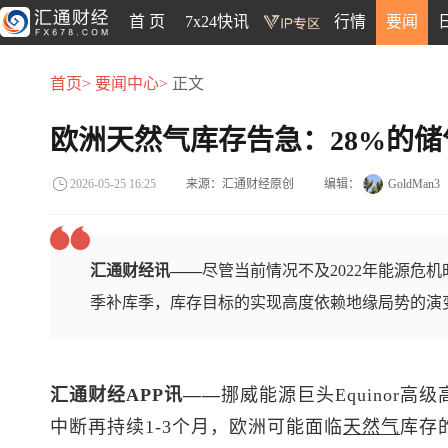
首 页
7x24快讯
行情
要闻
首页>
要闻中心>
正文
欧洲天然气库存告急：28%的
来源：汇通财经原创
编辑：
GoldMan3
2026-05-25 16:25
汇通财经讯——
尽管当前情况不及2022年能源危
季补库季，库存目标的实现高度依赖地缘局势的演
汇通财经APP讯——
挪威能源巨头Equinor
中断再持续1-3个月，欧洲可能面临
天然气
库存