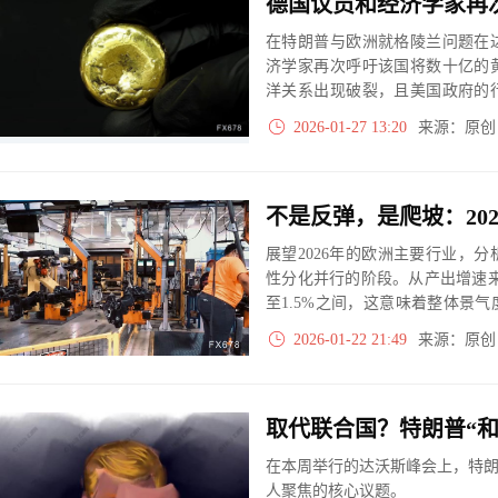
德国议员和经济学家再
在特朗普与欧洲就格陵兰问题在
济学家再次呼吁该国将数十亿的
洋关系出现破裂，且美国政府的
为 3350.25 吨，仅次于美国的 81
2026-01-27 13:20
来源：原
吨存放在纽约的美联储那里。
不是反弹，是爬坡：20
展望2026年的欧洲主要行业，
性分化并行的阶段。从产出增速
至1.5%之间，这意味着整体景
种环境下，经济增长的动力并不
2026-01-22 21:49
来源：原
技术投入和产业链的局部优化。
取代联合国？特朗普“和
在本周举行的达沃斯峰会上，特朗
人聚焦的核心议题。