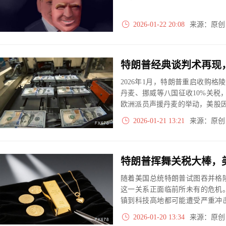
2026-01-22 20:08
来源：原
2026年1月，特朗普重启收购
丹麦、挪威等八国征收10%关税
欧洲派员声援丹麦的举动，美股因
极战略、“金色穹顶”导弹防御及
2026-01-21 13:21
来源：原
谈判信号，称可找到各方满意方案
正考验北约团结与跨大西洋关系
随着美国总统特朗普试图吞并格
这一关系正面临前所未有的危机
镇到科技高地都可能遭受严重冲
升在所难免；长远来看，美欧关
2026-01-20 13:34
来源：原
国企业将失去重要市场份额。市