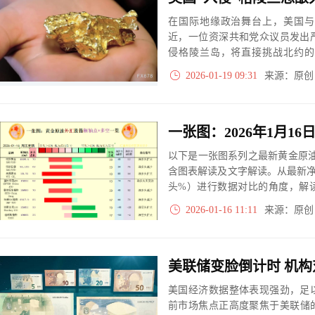
在国际地缘政治舞台上，美国与
近，一位资深共和党众议员发出
侵格陵兰岛，将直接挑战北约的
体。这一观点不仅反映出美国国
2026-01-19 09:31
来源：原
源争夺与国家安全名义下的潜在
以下是一张图系列之最新黄金原油
含图表解读及文字解读。从最新
头%）进行数据对比的角度，解
大、净多头减小、净空头无变动
2026-01-16 11:11
来源：原
实际数据对比结果对应展示其中
美联储变脸倒计时 机
美国经济数据整体表现强劲，足
前市场焦点正高度聚焦于美联储