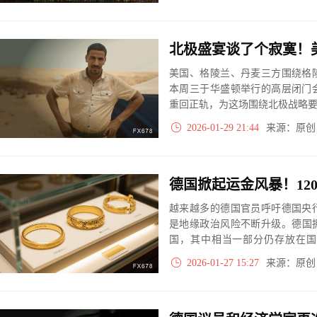
美国、格陵兰、丹麦三方围绕格
本周三于华盛顿举行的高层闭门
重回正轨，为这场围绕北极战略
2026-01-29 21:44
来源：原
越来越多的德国官员呼吁德国央
是地缘政治风险不断升级。德国拥
国，其中相当一部分仍存放在国
中，持续为已有的黄金牛市叙事
2026-01-27 15:27
来源：原