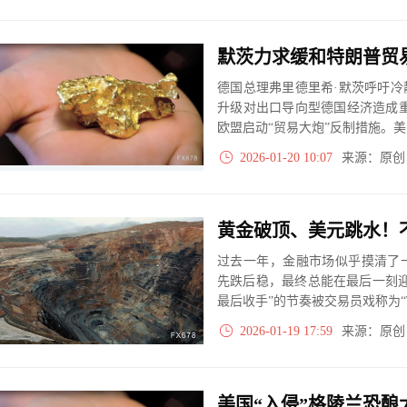
0.65%，刷新历史高点至4701.32
德国总理弗里德里希·默茨呼吁
升级对出口导向型德国经济造成
欧盟启动“贸易大炮”反制措施。
情绪升温，推动黄金价格突破历史新
2026-01-20 10:07
来源：原
过去一年，金融市场似乎摸清了
先跌后稳，最终总能在最后一刻
最后收手”的节奏被交易员戏称为“
在政策口风软化中反弹。
2026-01-19 17:59
来源：原