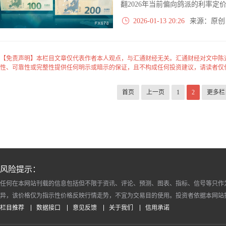
翻2026年当前偏向鸽派的利率定
2026-01-13 20:26
来源：原
【免责声明】本栏目文章仅代表作者本人观点，与汇通财经无关。汇通财经对文中陈
性、可靠性或完整性提供任何明示或暗示的保证，且不构成任何投资建议，请读者仅
首页
上一页
1
2
更多栏
风险提示：
任何在本网站刊载的信息包括但不限于资讯、评论、预测、图表、指标、信号等只作
异，该价格仅为指示性价格反映行情走势，不宜为交易目的使用。投资者依据本网站
栏目推荐
数据接口
意见反馈
关于我们
信用承诺