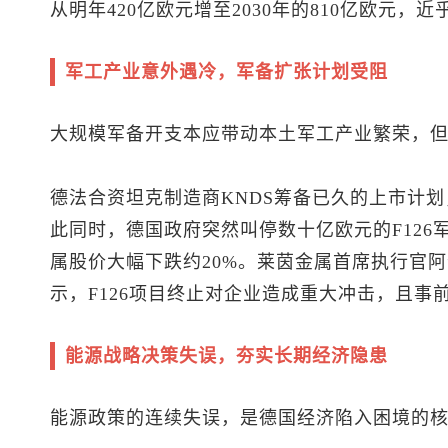
从明年420亿欧元增至2030年的810亿欧元
军工产业意外遇冷，军备扩张计划受阻
大规模军备开支本应带动本土军工产业繁荣，
德法合资坦克制造商KNDS筹备已久的上市计
此同时，德国政府突然叫停数十亿欧元的F12
属股价大幅下跌约20%。莱茵金属首席执行官阿尔明·帕
示，F126项目终止对企业造成重大冲击，且
能源战略决策失误，夯实长期经济隐患
能源政策的连续失误，是德国经济陷入困境的