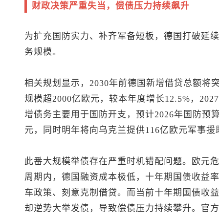
财政决策严重失当，偿债压力持续飙升
为扩充国防实力、补齐军备短板，德国打破延
务规模。
相关规划显示，2030年前德国新增借贷总额将突破
规模超2000亿欧元，较本年度增长12.5%，202
增债务主要用于国防开支，预计2026年国防预算达1
元，同时明年将向乌克兰提供116亿欧元军事援
此番大规模举债存在严重时机错配问题。欧元
周期内，德国融资成本极低，十年期国债收益
车政策、刻意克制借贷。而当前十年期国债收益
却逆势大举发债，导致偿债压力持续攀升。官