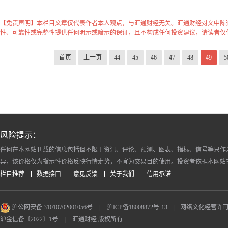
【免责声明】本栏目文章仅代表作者本人观点，与汇通财经无关。汇通财经对文中陈
性、可靠性或完整性提供任何明示或暗示的保证，且不构成任何投资建议，请读者仅
首页
上一页
44
45
46
47
48
49
5
风险提示：
任何在本网站刊载的信息包括但不限于资讯、评论、预测、图表、指标、信号等只作
异，该价格仅为指示性价格反映行情走势，不宜为交易目的使用。投资者依据本网站
栏目推荐
数据接口
意见反馈
关于我们
信用承诺
沪公网安备 31010702001056号
|
沪ICP备18008872号-13
|
网络文化经营许可证 沪
沪金信备〔2022〕1号
|
汇通财经 版权所有