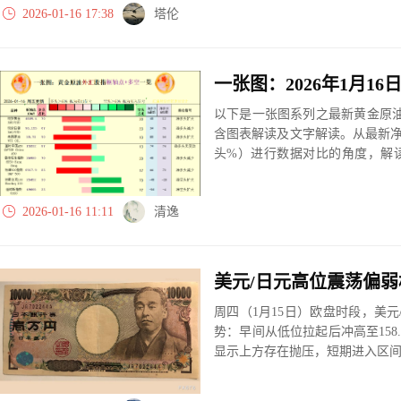
2026-01-16 17:38
塔伦
以下是一张图系列之最新黄金原油
含图表解读及文字解读。从最新
头%）进行数据对比的角度，解
大、净多头减小、净空头无变动
实际数据对比结果对应展示其中
2026-01-16 11:11
清逸
美元/日元高位震荡偏弱
周四（1月15日）欧盘时段，美元
势：早间从低位拉起后冲高至158.
显示上方存在抛压，短期进入区