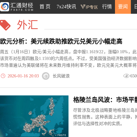
首 页
7x24快讯
行情
要闻
外汇
欧元分析：美元续跌助推欧元兑美元小幅走高
周五（1月16日）欧元/美元小幅走高，盘中报1.1619/22，涨幅0.10%，
该货币对在周四触及1.1593的六周低点。不过，受美国强劲经济数据影
市场普遍认为美联储将在未来数月维持利率不变，欧元兑美元大概率将
得连续三周下跌。
2026-01-16 20:03
长风破浪
650
尽管涉及北极战略要地格陵兰岛
慌性抛售。这种表面上的平静，
评估与选择性对冲的实质。