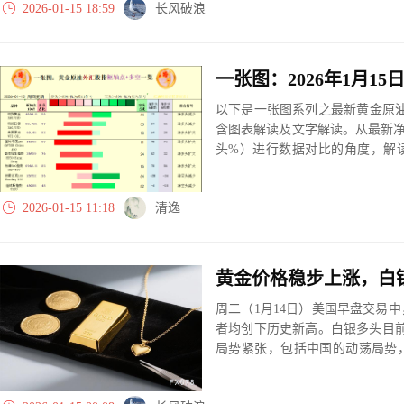
2026-01-15 18:59
长风破浪
以下是一张图系列之最新黄金原油
含图表解读及文字解读。从最新
头%）进行数据对比的角度，解
大、净多头减小、净空头无变动
实际数据对比结果对应展示其中
2026-01-15 11:18
清逸
黄金价格稳步上涨，白银
周二（1月14日）美国早盘交易
者均创下历史新高。白银多头目前
局势紧张，包括中国的动荡局势
极寻求获取格陵兰岛，市场避险
价上涨25.90美元，至每盎司462