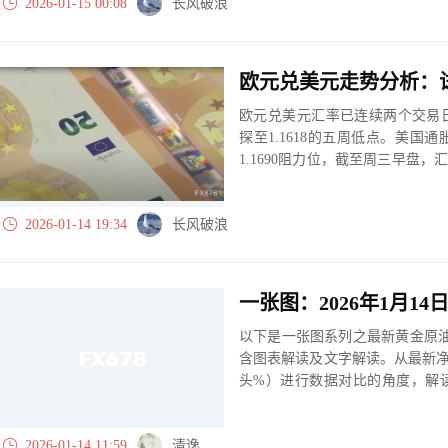
2026-01-15 00:08
长风破浪
美元，至每盎司91.65美元。
欧元兑美元走势分析：
欧元兑美元汇率已连续两个交易
探至1.1618的五周低点。美
1.1690阻力位，截至周三早盘，
待新一轮美国重磅经济数据发布，
数据，两项数据均定于北京时间21:
2026-01-14 19:34
长风破浪
以下是一张图系列之最新黄金原油
含图表解读及文字解读。从最新
头%）进行数据对比的角度，解
大、净多头减小、净空头无变动
实际数据对比结果对应展示其中
2026-01-14 11:59
清逸