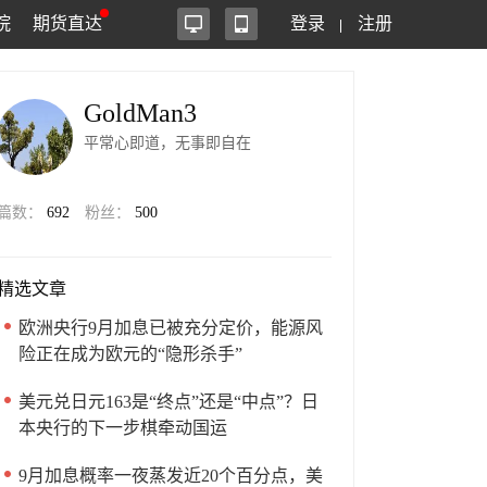
院
期货直达
登录
注册
GoldMan3
平常心即道，无事即自在
篇数：
692
粉丝：
500
精选文章
欧洲央行9月加息已被充分定价，能源风
险正在成为欧元的“隐形杀手”
美元兑日元163是“终点”还是“中点”？日
本央行的下一步棋牵动国运
9月加息概率一夜蒸发近20个百分点，美