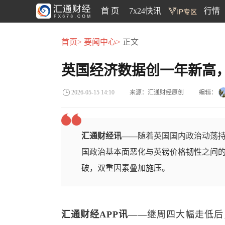
首 页
7x24快讯
行情
首页>
要闻中心>
正文
英国经济数据创一年新高
来源：汇通财经原创
编辑：
2026-05-15 14:10
汇通财经讯——
随着英国国内政治动荡
国政治基本面恶化与英镑价格韧性之间的
破，双重因素叠加施压。
汇通财经APP讯——
继周四大幅走低后