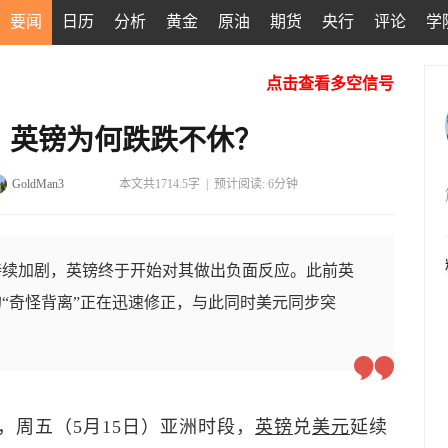
要闻
日历
分析
黄金
原油
期货
央行
评论
学
点击查看多空信号
，英镑为何跌跌不休？
GoldMan3
本文共1714.5字
|
预计阅读: 6分钟
持续加剧，英镑终于开始对其做出负面反应。此前英
“奇怪背离”正在迅速修正，与此同时美元同步突
，周五（5月15日）亚洲时段，
英镑
兑
美元
延续