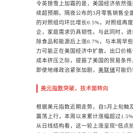
令英镑雪上加霜的是，美国经济依然强
续超预期。隔夜公布的3月零售销售全
的对照组均环比增长0.5%，对照组
企，家庭需求仍具韧性。与此同时，进
除食品和能源后上涨0.7%，与本周早些
力可能正在美国经济中扩散。出口价格
成本挤压之际，提振了美国的贸易条件
即使地缘政治紧张加剧，
美联储
可能仍
美元指数
突破，技术面转向
根据
美元指数
近期走势，自5月上旬触及
震荡上行，本周以来累计涨幅超过1.5
从日线结构看，这一轮上涨呈现“低点