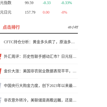
元指数
99.59
-0.33
-0.33%
元日元
157.79
0.00
-0%
点击排行
48小时
CFTC持仓分析：黄金多头疯了，原油多头跑了，日元空头投降了！
外汇周评：历史性联手撼动汇市？日元狂飙后回调，非农意外爆冷，美元刷新七周低点
金价大涨：美国非农就业数据表现平平，美联储加息预期遭重创
中国央行大购金力度，创下2023年以来最大月度购金规模
非农意外转冷，美联储是高瞻远瞩，还是政治默契？