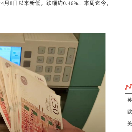
，为4月8日以来新低，跌幅约0.46%。本周迄今，
英
欧
美