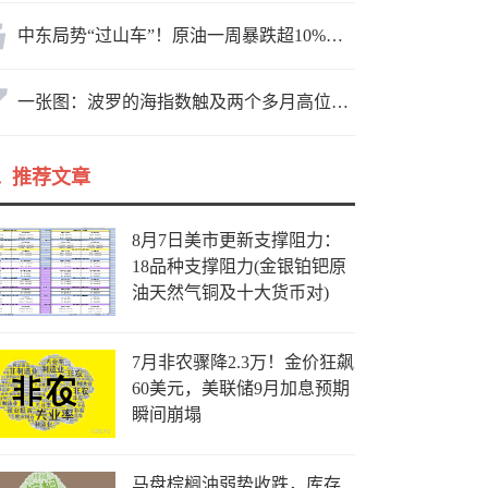
中东局势“过山车”！原油一周暴跌超10%，霍尔木兹海峡谈判成最大变数
一张图：波罗的海指数触及两个多月高位，周线大幅收涨
推荐文章
8月7日美市更新支撑阻力：
18品种支撑阻力(金银铂钯原
油天然气铜及十大货币对)
7月非农骤降2.3万！金价狂飙
60美元，美联储9月加息预期
瞬间崩塌
马盘棕榈油弱势收跌，库存