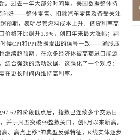
劲。过去一年大部分时间里，美国数据整体持
面向好——整体零售、扣除汽车零售及备受关注
再度超预期，表明尽管燃料成本上升、借贷利率高
口价格环比飙升1.9%，创四年来最大涨幅；剔
时候CPI和PPI数据发出的信号一致——通胀压
也继续超预期，在众多经济体被高额进口能源
。结合强劲的活动数据，这强化了一个观点：
需在更长时间内维持高利率。
97.62的阶段低点后，指数已连续多个交易日
%，并于周五突破99整数关口，创5月以来新高。
抬高、高点上移”的典型反弹特征，K线实体逐步