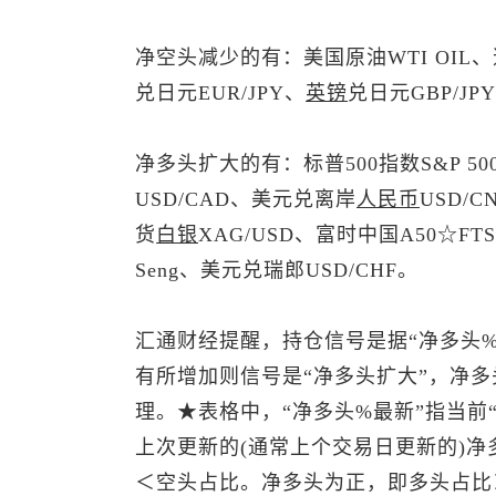
净空头减少的有：美国原油WTI OIL、
兑日元EUR/JPY、
英镑
兑日元
GBP/JP
净多头扩大的有：
标普500
指数S&P 5
USD/CAD、
美元兑离岸
人民币
USD/
货
白银
XAG/USD、富时中国A50☆FTSE
Seng、
美元兑瑞郎
USD/CHF。
汇通财经提醒，持仓信号是据“净多头%
有所增加则信号是“净多头扩大”，净多
理。★表格中，“净多头%最新”指当前
上次更新的(通常上个交易日更新的)净
＜空头占比。净多头为正，即多头占比