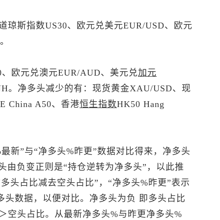
道琼斯指数US30、
欧元兑美元
EUR/USD、欧元
Y。
00、欧元兑澳元EUR/AUD、
美元兑
加元
CNH。净多头减少的有：
现货黄金
XAU/USD、
现
 China A50、香港
恒生指数
HK50 Hang
最新”与“净多头%昨更”数据对比得来，净多头
头由负变正则是“持仓逆转为净多头”，以此推
“多头占比减去空头占比”，“净多头%昨更”表示
多头数据，以便对比。净多头为负 即多头占比
＞空头占比。从最新净多头%与昨更净多头%