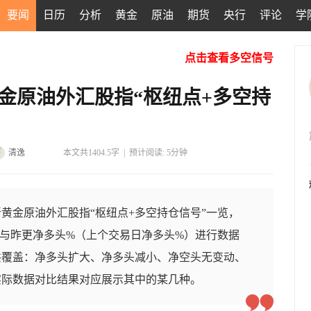
要闻
日历
分析
黄金
原油
期货
央行
评论
学
点击查看多空信号
日黄金原油外汇股指“枢纽点+多空持
清逸
本文共1404.5字
|
预计阅读: 5分钟
黄金原油外汇股指“枢纽点+多空持仓信号”一览，
与昨更净多头%（上个交易日净多头%）进行数据
共覆盖：净多头扩大、净多头减小、净空头无变动、
实际数据对比结果对应展示其中的某几种。