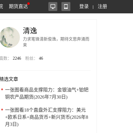
院
期货直达
登录
注册
清逸
力求笔锋清新俊逸，期待文思奔涌而
来
篇数：
2246
粉丝：
46
精选文章
一张图看商品支撑阻力：金银油气+铂钯
铜农产品期货(2026年7月30日)
一张图看18个直盘外汇支撑阻力：美元
+欧系日系+商品货币+新兴货币(2026年8
月3日)