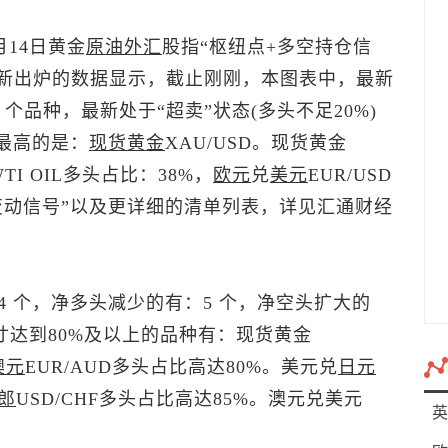
月14日黄金
原油
外汇
股指“枢纽点+多空持仓信
四)最新出炉的数据显示，截止刚刚，本图表中，最新
2 个品种，最新处于“超卖”状态(多头不足20%)
最高的是：
现货黄金
XAU/USD。
现货黄金
TI OIL多头占比：38%，
欧元
兑
美元
EUR/USD
变动信号”以及更详细的清单列表，详见汇通财经
 个，净多头减少的有：5 个，净空头扩大的
寸达到80%及以上的品种有：
现货黄金
澳元
EUR/AUD多头占比高达80%。
美元兑
日元
郎
USD/CHF多头占比高达85%。
澳元兑美元
英