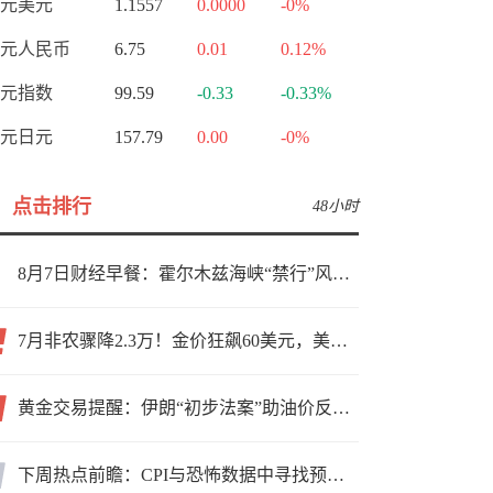
元美元
1.1557
0.0000
-0%
元人民币
6.75
0.01
0.12%
元指数
99.59
-0.33
-0.33%
元日元
157.79
0.00
-0%
点击排行
48小时
8月7日财经早餐：霍尔木兹海峡“禁行”风波再起，油价急涨金价承压，非农夜市场博弈加剧
7月非农骤降2.3万！金价狂飙60美元，美联储9月加息预期瞬间崩塌
黄金交易提醒：伊朗“初步法案”助油价反弹逾3%，金价小幅承压，非农重磅来袭！
下周热点前瞻：CPI与恐怖数据中寻找预期差