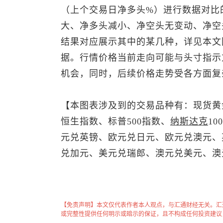
（上个交易日净多头%）进行数据对比
大、净多头减小、净空头无变动、净空
结果对应展示其中的某几种，详见本文
据。行情价格当前走向可能与头寸指示
机会，同时，后续价格走势受各方面复
【本图表涉及到的交易品种有：
现货黄
恒生指数
、
标普500
指数、
纳斯达克
1
元兑英镑、欧元兑日元、欧元兑澳元、
兑加元
、
美元兑瑞郎
、
澳元兑美元
、澳
【免责声明】本文仅代表作者本人观点，与汇通财经无关。汇
或完整性提供任何明示或暗示的保证，且不构成任何投资建议