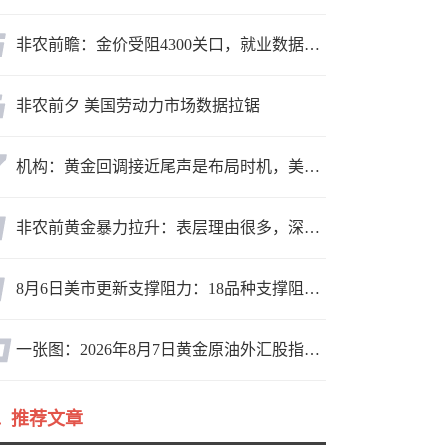
非农前瞻：金价受阻4300关口，就业数据是“火上浇油”还是“釜底抽薪”？
非农前夕 美国劳动力市场数据拉锯
机构：黄金回调接近尾声是布局时机，美元后市或走弱转为利多因素
非农前黄金暴力拉升：表层理由很多，深层逻辑却让人困惑
8月6日美市更新支撑阻力：18品种支撑阻力(金银铂钯原油天然气铜及十大货币对)
一张图：2026年8月7日黄金原油外汇股指“枢纽点+多空持仓信号”一览
推荐文章