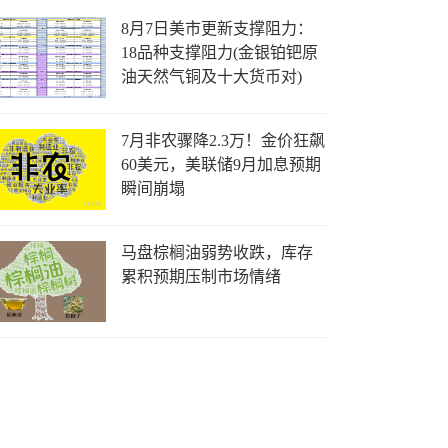
8月7日美市更新支撑阻力：
18品种支撑阻力(金银铂钯原
油天然气铜及十大货币对)
7月非农骤降2.3万！金价狂飙
60美元，美联储9月加息预期
瞬间崩塌
马盘棕榈油弱势收跌，库存
累积预期压制市场情绪