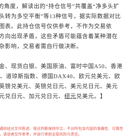
的角度，解读出的“持仓信号”共覆盖“净多头扩
头转为多空平衡”等13种信号，据实际数据对比
图表。此持仓信号仅供参考，不作为交易依
方向出现矛盾，这些矛盾可能蕴含着某种潜在
杂影响，交易者需自行做决断。
金
、
现货白银
、美国原油、富时中国A50、香港
00、道琼斯指数、德国DAX40、
欧元兑美元
、欧
英镑兑美元
、
英镑兑日元
、
美元兑日元
、
美元
元兑日元、加元兑日元、
纽元
兑美元
。】
通财经对文中陈述、观点判断保持中立，不对所包含内容的准确性、可靠性
，请读者仅作参考，并自行承担全部风险与责任。