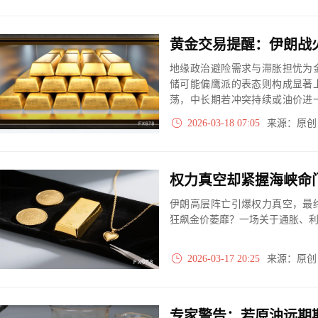
地缘政治避险需求与滞胀担忧为
储可能偏鹰派的表态则构成显著
荡，中长期若冲突持续或油价进
美联储决议将成为决定下一波方
2026-03-18 07:05
来源：原
权力真空却紧握海峡命
伊朗高层阵亡引爆权力真空，最
狂飙金价萎靡？一场关于通胀、
2026-03-17 20:25
来源：原