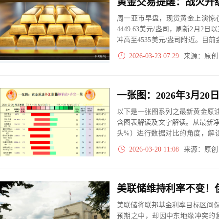
周一亚市早盘，现货黄金上演惊
4449.63美元/盎司，刷新2月
冲高至4535美元/盎司附近。目前
在极度恐慌与避险狂潮之间剧烈
2026-03-23 07:29
来源：原
以下是一张图系列之最新黄金原油
含图表解读及文字解读。从最新
头%）进行数据对比的角度，解
大、净多头减小、净空头无变动
2026-03-20 11:08
来源：原
实际数据对比结果对应展示其中
美联储将联邦基金利率目标区间保持在
预期之中，却因中东地缘冲突的