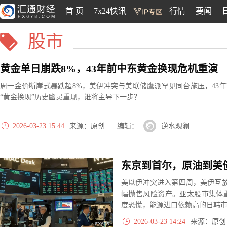
首 页
7x24快讯
行情
要闻
股市
黄金单日崩跌8%，43年前中东黄金换现危机重演
周一金价断崖式暴跌超8%，美伊冲突与美联储鹰派罕见同台施压，43年
“黄金换现”历史幽灵重现，谁将主导下一步？
2026-03-23 15:44
来源：原创 编辑：
逆水观澜
美以伊冲突进入第四周，美伊互放
幅抛售风险资产。亚太股市集体
度恐慌，能源进口依赖高的日韩
2026-03-23 14:24
来源：原