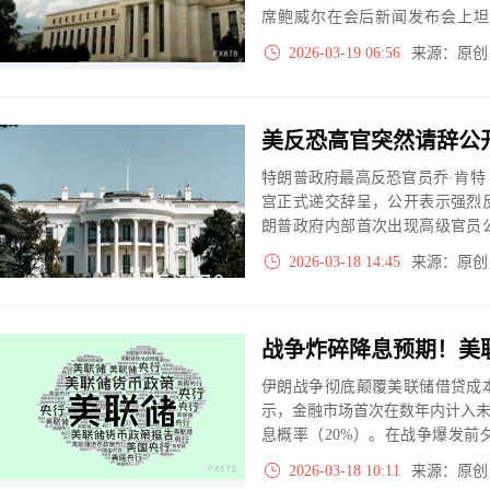
席鲍威尔在会后新闻发布会上坦
性，主要源于美国与以色列对伊
2026-03-19 06:56
来源：原
此大幅飙升，能源成本急剧上升
在控制物价稳定与促进充分就业
特朗普政府最高反恐官员乔·肯特（J
宫正式递交辞呈，公开表示强烈
朗普政府内部首次出现高级官员
派之间的裂痕日益扩大。虽然白
2026-03-18 14:45
来源：原
华盛顿与国际社会广泛关注。
伊朗战争彻底颠覆美联储借贷成
示，金融市场首次在数年内计入未
息概率（20%）。在战争爆发前
格暴涨正拖累通胀重燃，迫使美
2026-03-18 10:11
来源：原
导市场。