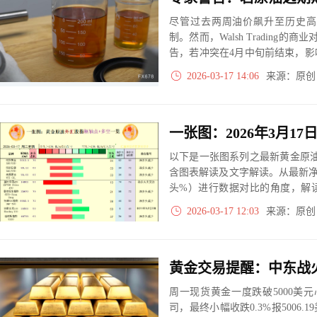
尽管过去两周油价飙升至历史高
制。然而，Walsh Trading的商
告，若冲突在4月中旬前结束，
美债收益率上升、股市波动、贵
2026-03-17 14:06
来源：原
显著外溢。
以下是一张图系列之最新黄金原油
含图表解读及文字解读。从最新
头%）进行数据对比的角度，解
大、净多头减小、净空头无变动
2026-03-17 12:03
来源：原
实际数据对比结果对应展示其中
周一现货黄金一度跌破5000美元心
司，最终小幅收跌0.3%报5006