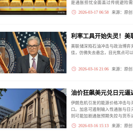
是通胀担忧全面盖过传统避险需
落，但高油价引发的“滞胀幽灵”
2026-03-17 06:58
来源：原
生息资产的机会成本被大幅抬升
焦美联储利率决议。
利率工具开始失灵！美
美联储深陷石油冲击与政治博弈
佳，仿佛失去悬念，目光焦点可
2026-03-16 21:06
来源：原
伊朗危机引发的能源价格冲击与
口。加息可遏制输入性通胀与日
则可能加剧通胀预期失控与货币
向继续加息，但地缘政治不确定
2026-03-16 15:13
来源：原
优先考量，都令本周议息会议几