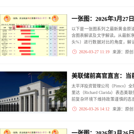
以下是一张图系列之最新黄金原油
含图表解读及文字解读。从最新
头%）进行数据对比的角度，解
大、净多头减小、净空头无变动
2026-03-27 11:19
来源：原
实际数据对比结果对应展示其中
美联储前高官直言：当
太平洋投资管理公司（Pimco）
里达（Richard Clarida
前复杂环境下维持政策谨慎的态
球经济不确定性加剧的背景下，
2026-03-26 14:12
来源：原