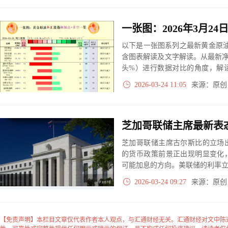
以下是一张图系列之最新黄金原油
含图表解读及文字解读。从最新
头%）进行数据对比的角度，解
大、净多头减小、净空头无变动
2026-03-24 11:05
来源：原
实际数据对比结果对应展示其中
芝加哥联储主席古尔斯比的立场
的货币政策前景正出现明显变化
可能加息的方向。美联储的利率
2026-03-24 09:27
来源：原
【免责声明】本栏目文章仅代表作者本人观点，与汇通财经无关。汇通财经对文中陈