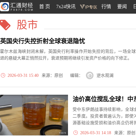
首 页
7x24快讯
行情
要闻
股市
英国央行失控折射全球衰退隐忧
霍尔木兹海峡封闭未解，英国央行利率操作开始失控的背后，一场全球
退的悬疑大幕正悄然拉开，衰退预期将继续引发资产价格的向下修正。
2026-03-31 15:40
来源：原创 编辑：
逆水观澜
受中东伊朗战事持续影响，全球金
二季度。投资者普遍认为，即使
源基础设施受损和油价高企仍将
股市进一步回调。若冲突长期延
2026-03-31 14:18
来源：原