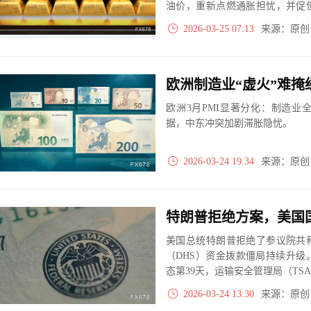
油价，重新点燃通胀担忧，并促
能加息，美元与美债收益率双双
2026-03-25 07:13
来源：原
失效，价格自高点回撤逾20%后
制，短期走势高度依赖于中东局
欧洲制造业“虚火”难掩
欧洲3月PMI显著分化：制造
据，中东冲突加剧滞胀隐忧。
2026-03-24 19:34
来源：原
美国总统特朗普拒绝了参议院共
（DHS）资金拨款僵局持续升
态第39天，运输安全管理局（T
安检排起长队，旅客出行受到严
2026-03-24 13:30
来源：原