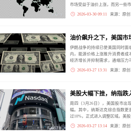
市场受益于油价上涨，而另一些
2026-03-30 09:11
来源：原
伊朗战争的持续已使美国同时面
内，能源价格上涨推升消费者成
经济增长并抑制需求，通缩压力
性上升都将给金融市场带来更大
2026-03-27 13:31
来源：原
周四（3月26日），美国股市
幅。其中，纳斯达克综合指数更是
过10%，正式进入调整区域。美
预计美国股市短期内仍将面临较
2026-03-27 13:14
来源：原