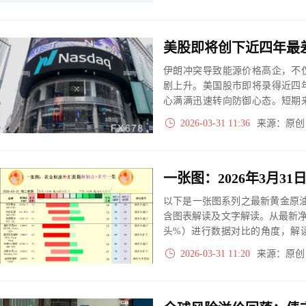
可能吸引资金重返债市。
伊朗冲突导致能源价格高企，不
剧上升。美国股市即将录得近四
心满满迅速转向防御心态。短期
若冲突长期化甚至升级，美国经
2026-03-31 11:36
来源：原
出现更深度的调整。
以下是一张图系列之最新黄金原油
含图表解读及文字解读。从最新
头%）进行数据对比的角度，解
大、净多头减小、净空头无变动
2026-03-31 11:20
来源：原
实际数据对比结果对应展示其中