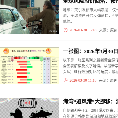
全球风险溢价回落：债
地缘冲突引发债市大幅震荡：仅
流，全球资产开启反弹窗口，但
低估。
2026-03-30 15:18
来源：原
以下是一张图系列之最新黄金原油
含图表解读及文字解读。从最新
头%）进行数据对比的角度，解
大、净多头减小、净空头无变动
2026-03-30 11:18
来源：原
实际数据对比结果对应展示其中
自伊朗战争于2月28日爆发以来
在能源价格剧烈波动和地缘政治