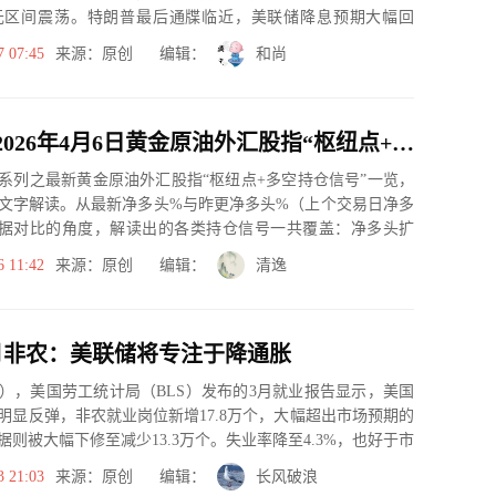
700美元区间震荡。特朗普最后通牒临近，美联储降息预期大幅回
...
7 07:45
来源：原创 编辑：
和尚
一张图：2026年4月6日黄金原油外汇股指“枢纽点+多空持仓信号”一览
系列之最新黄金原油外汇股指“枢纽点+多空持仓信号”一览，
文字解读。从最新净多头%与昨更净多头%（上个交易日净多
据对比的角度，解读出的各类持仓信号一共覆盖：净多头扩
、净空...
6 11:42
来源：原创 编辑：
清逸
月非农：美联储将专注于降通胀
日），美国劳工统计局（BLS）发布的3月就业报告显示，美国
明显反弹，非农就业岗位新增17.8万个，大幅超出市场预期的
据则被大幅下修至减少13.3万个。失业率降至4.3%，也好于市
3 21:03
来源：原创 编辑：
长风破浪