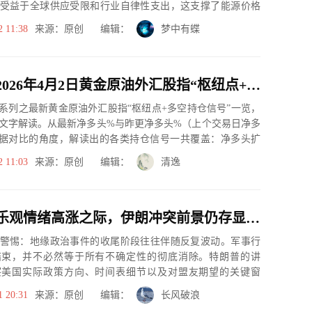
受益于全球供应受限和行业自律性支出，这支撑了能源价格
动各大企业实...
2 11:38
来源：原创 编辑：
梦中有蝶
一张图：2026年4月2日黄金原油外汇股指“枢纽点+多空持仓信号”一览
系列之最新黄金原油外汇股指“枢纽点+多空持仓信号”一览，
文字解读。从最新净多头%与昨更净多头%（上个交易日净多
据对比的角度，解读出的各类持仓信号一共覆盖：净多头扩
、净空...
2 11:03
来源：原创 编辑：
清逸
全球市场乐观情绪高涨之际，伊朗冲突前景仍存显著不确定性
警惕：地缘政治事件的收尾阶段往往伴随反复波动。军事行
结束，并不必然等于所有不确定性的彻底消除。特朗普的讲
察美国实际政策方向、时间表细节以及对盟友期望的关键窗
1 20:31
来源：原创 编辑：
长风破浪