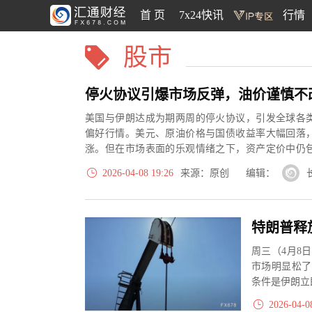
首 页
7x24快讯
行情
股市
停火协议引爆市场反弹，油价谨慎不
美国与伊朗达成为期两周的停火协议，引发全球各
偏好行情。美元、原油价格与国债收益率大幅回落
涨。但在市场表面的乐观情绪之下，资产定价中仍
价，因为市场普遍认为此次停火...
2026-04-08 19:26
来源：原创 编辑：
特朗普释
周三（4月8
市场明显松了
条件是伊朗立
2026-04-0