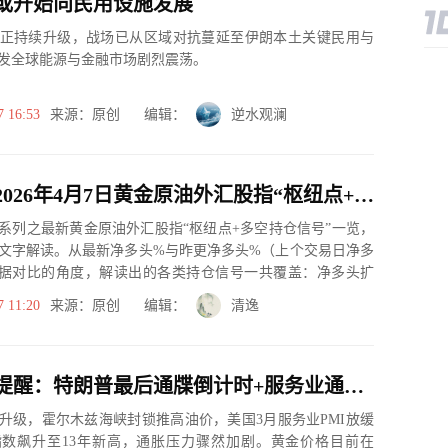
或开始向民用设施发展
正持续升级，战场已从区域对抗蔓延至伊朗本土关键民用与
发全球能源与金融市场剧烈震荡。
7 16:53
来源：原创 编辑：
逆水观澜
一张图：2026年4月7日黄金原油外汇股指“枢纽点+多空持仓信号”一览
系列之最新黄金原油外汇股指“枢纽点+多空持仓信号”一览，
文字解读。从最新净多头%与昨更净多头%（上个交易日净多
据对比的角度，解读出的各类持仓信号一共覆盖：净多头扩
、净空...
7 11:20
来源：原创 编辑：
清逸
黄金交易提醒：特朗普最后通牒倒计时+服务业通胀爆表！4600-4700区间震荡后，下一步是突破还是回调？
升级，霍尔木兹海峡封锁推高油价，美国3月服务业PMI放缓
数飙升至13年新高，通胀压力骤然加剧。黄金价格目前在