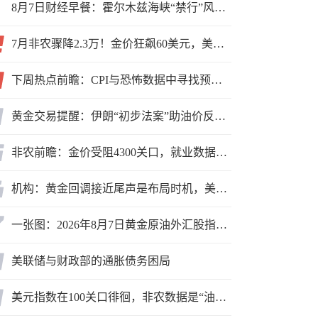
8月7日财经早餐：霍尔木兹海峡“禁行”风波再起，油价急涨金价承压，非农夜市场博弈加剧
7月非农骤降2.3万！金价狂飙60美元，美联储9月加息预期瞬间崩塌
下周热点前瞻：CPI与恐怖数据中寻找预期差
黄金交易提醒：伊朗“初步法案”助油价反弹逾3%，金价小幅承压，非农重磅来袭！
非农前瞻：金价受阻4300关口，就业数据是“火上浇油”还是“釜底抽薪”？
机构：黄金回调接近尾声是布局时机，美元后市或走弱转为利多因素
一张图：2026年8月7日黄金原油外汇股指“枢纽点+多空持仓信号”一览
美联储与财政部的通胀债务困局
美元指数在100关口徘徊，非农数据是“油门”还是“刹车”？