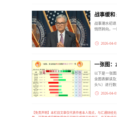
战事缓和
战事潮水初退
悄然转向，一
2026-04-0
以下是一张图
含图表解读及
头%）进行数
大、净多头减小
2026-04-0
【免责声明】本栏目文章仅代表作者本人观点，与汇通财经无