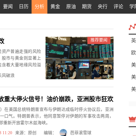
要闻
日历
分析
黄金
原油
期货
央行
评论
学
推荐要闻
改
英
类资产普遍走强的风险
欧
，股市与黄金则显著上
美
包含着大量地缘风险溢
长风破浪
美
美
放重大停火信号！油价崩跌，亚洲股市狂欢
日）在美国总统特朗普宣布与伊朗达成临时停火协议后，亚洲
一口气。特朗普表示，他同意暂停对伊朗的军事攻击两周，
即重新开放霍尔木兹海峡。
8 11:20
来源：原创 编辑：
芭菲滚雪球