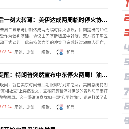
特朗普最后一刻大转弯：美伊达成两周临时停火协议，油价暴跌全球市场剧震
普周二宣布与伊朗达成两周临时停火协议，伊朗提出的10点
受作为谈判基础。协议由巴基斯坦居中斡旋，双方将于周五
动正式谈判。此前持续六周的冲突已造成超过5000人死亡，
发全球...
8 08:54
来源：原创 编辑：
和尚
黄金交易提醒：特朗普突然宣布中东停火两周！油价暴跌逾20美元，金价狂飙刷新两周高点
晚间，就在美东时间最后期限即将到来之际，美国总统特朗
“真相社交”上突然发文，宣布同意暂停对伊朗的轰炸与军事打
整整两周。这一重磅消息犹如一颗“和平炸弹”，迅速打破了市
势的...
8 07:24
来源：原创 编辑：
和尚