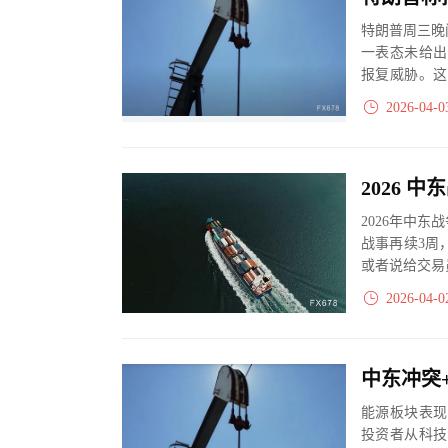
特朗普周三晚
一表态未给出
报复威胁。这
数十个国家虽积
2026-04-0
2026年中
战事再续3周
或者说给交易
2026-04-0
能源板块表现
投资者从科技