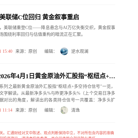
 美联储C位回归 黄金叙事重启
，美联储重登C位——降息悬念与AI万亿失衡交织，黄金叙事
场围绕利率回归与估值重构的暗流正在汇聚。
1 15:40
来源：原创 编辑：
逆水观澜
一张图：2026年4月1日黄金原油外汇股指“枢纽点+多空持仓信号”一览
系列之最新黄金原油外汇股指“枢纽点+多空持仓信号”一览，
文字解读。从最新净多头%与昨更净多头%（上个交易日净多
据对比的角度，解读出的各类持仓信号一共覆盖：净多头扩
、净空...
1 11:14
来源：原创 编辑：
清逸
关。汇通财经对文中陈述、观点判断保持中立，不对所包含内容的准确