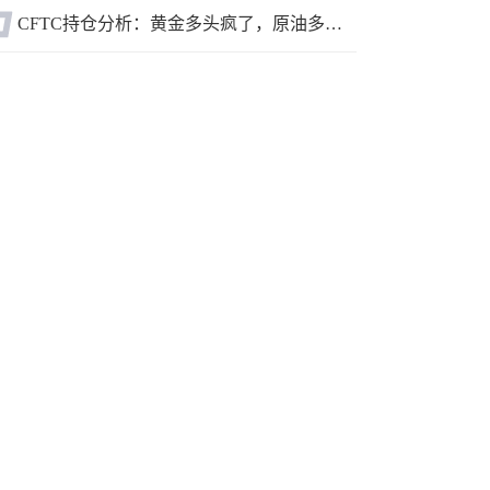
CFTC持仓分析：黄金多头疯了，原油多头跑了，日元空头投降了！