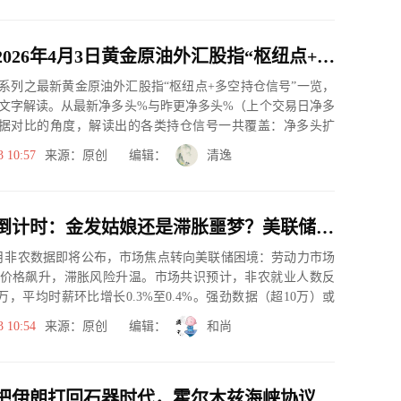
一张图：2026年4月3日黄金原油外汇股指“枢纽点+多空持仓信号”一览
系列之最新黄金原油外汇股指“枢纽点+多空持仓信号”一览，
文字解读。从最新净多头%与昨更净多头%（上个交易日净多
据对比的角度，解读出的各类持仓信号一共覆盖：净多头扩
、净空...
3 10:57
来源：原创 编辑：
清逸
非农数据倒计时：金发姑娘还是滞胀噩梦？美联储降息之路或被堵死
3月非农数据即将公布，市场焦点转向美联储困境：劳动力市场
价格飙升，滞胀风险升温。市场共识预计，非农就业人数反
5万，平均时薪环比增长0.3%至0.4%。强劲数据（超10万）或
3 10:54
来源：原创 编辑：
和尚
特朗普称把伊朗打回石器时代，霍尔木兹海峡协议成全球焦点，油价大涨