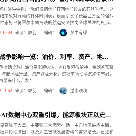
间在演讲中称：“我们将把他们打回他们该去的石器时代。”这
结束敌对行动的具体时间表，反而引发了德黑兰方面的强烈
种态势已将霍尔木兹海峡的航运安全推向全球关注的焦点。
极寻求解...
3 10:44
来源：原创 编辑：
梦中有蝶
2026 中东战争影响一览：油价、利率、资产、地区全维度冲击，市场变局如何应对？
东战争搅动全球！油价暴涨超60%，WTI反超布伦特，特朗普预警
，滞胀风险升温、资产避险分化，这场市场动荡该如何布局，
员带来什么启发？
2 21:52
来源：原创 编辑：
逆水观澜
中东冲突+AI数据中心双重引爆，能源板块正以史上最大幅度36.5%碾压大盘
显著优于大盘，主要受三大因素推动：中东地区供应中断、
板块轮动撤出，以及人工智能发展带动的需求增长。石油和