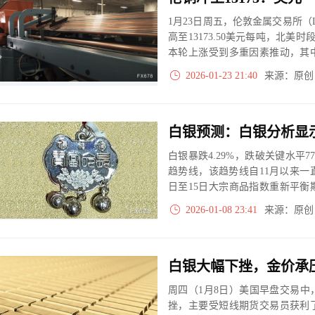
1月23日周五，伦敦金属交易所
高至13173.50美元每吨，北美时
本轮上涨受到多重因素推动，其
得自去年6月以来最明显的单周
2026-01-23 21:40
来源：原
力上升，非美资金购买意愿增强
撑。
白银预测：白银分析显
白银暴跌4.29%，跌破关键水平77
趋势线，该趋势线自11月以来一
日至15日大宗商品指数重新平衡
风险。
2026-01-08 23:41
来源：原
白银大幅下挫，金价承
周四（1月8日）美国早盘交易
挫，主要受短线期货交易员获利