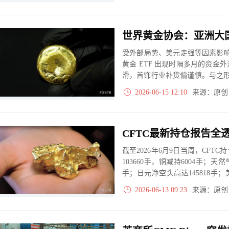
代，这场关于“稳定市场还是防范
受外部局势、美元走强等因素影
黄金 ETF 出现时隔多月的资
滑，首饰行业补货偏谨慎。与之形
持黄金，4 月黄金进口量也明显
2026-06-15 12:10
来源：原
消费与投资修复仍存在较多不确
截至2026年6月9日当周，CF
103660手，铜减持6004手；天然
手；日元净空头高达145818手；
新高，两年期与五年期分别减持13
2026-06-13 09:23
来源：原
93986手，大豆净多头骤降至83