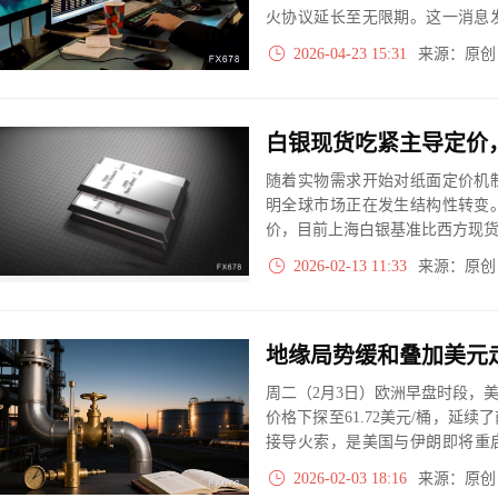
火协议延长至无限期。这一消息
伦特原油期货市场，总价值达到4
2026-04-23 15:31
来源：原
准时机的大额定向交易，累计押
白银现货吃紧主导定价
随着实物需求开始对纸面定价机
明全球市场正在发生结构性转变
价，目前上海白银基准比西方现货
2026-02-13 11:33
来源：原
地缘局势缓和叠加美元
周二（2月3日）欧洲早盘时段，
价格下探至61.72美元/桶，延
接导火索，是美国与伊朗即将重
在土耳其会晤，这显著降低了市
2026-02-03 18:16
来源：原
险而附加在油价中的风险溢价正