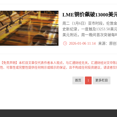
周二（1月6日）亚市时段，伦敦金
史新纪录，一度触及13253.50美元
美元附近。周一晚间首次突破每吨1
标志着铜市新时代的开启。本轮
2026-01-06 11:14
来源：原
2025年那场史诗级飙升行情。
【免责声明】本栏目文章仅代表作者本人观点，与汇通财经无关。汇通财经对文中陈
性、可靠性或完整性提供任何明示或暗示的保证，且不构成任何投资建议，请读者仅
首页
1
更多栏目