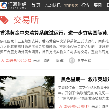
首 页
7x24快讯
行情
要闻
交易所
香港黄金中央清算系统
依托国家十五五规划支持，香港黄金中央清算系统正式试运行，同步推
八大配套举措打通沪港黄金实物联通、推出HAU黄金定价标的。该政府
资平台服务场外黄金清算，首日完成实物入库与多笔交易。整套布局完
黄金全链条生态，拓宽海内外投资渠道，持续巩固香港国际黄金枢纽
2026-07-08 10:42
来源：原创 编辑：
梦中有蝶
位。
美联储传奇主席艾伦·格林斯潘于周
年，开创了“美联储兜底”的先河—
年“黑色星期一”果断救市被视为
泡沫警告，最终2008年危机爆
2026-06-23 08:17
来源：原