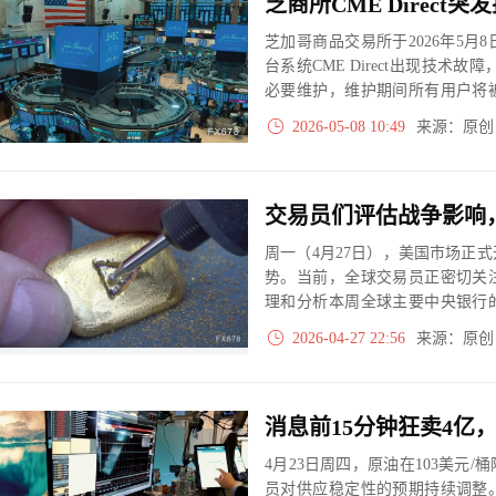
芝加哥商品交易所于2026年5
台系统CME Direct出现技术故
必要维护，维护期间所有用户将
生品交易圈内迅速引发关注，作
2026-05-08 10:49
来源：原
系统的稳定性直接牵动着能源、
场的价格发现效率。
周一（4月27日），美国市场正
势。当前，全球交易员正密切关
理和分析本周全球主要中央银行
金属市场的潜在影响。
2026-04-27 22:56
来源：原
消息前15分钟狂卖4亿
4月23日周四，原油在103美元
员对供应稳定性的预期持续调整