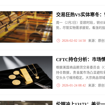
周一（2月2日）亚欧时段，铜
势，尽管实物需求疲软，看涨的
2026-02-02 14:50
来源：原
根据美国商品期货交易委员会（C
持仓数据，贵金属市场凸显避险
空头头寸维持稳定。大宗商品领
2026-01-24 08:42
来源：原
伦铜冲上13173：美元