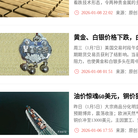
看跌技术形态，令两种贵金属的
的交易格言称，成熟的牛市需要
2026-01-08 22:02
来源：原
这两种贵金属似乎正缺乏此类利
黄金、白银价格下跌，
周三（1月7日）美国交易时段
期期货交易员获利了结影响。当
阻力，也使黄金和白银多头在周
报4467.2美元/盎司，下跌28.9
2026-01-08 01:51
来源：原
下跌2.819美元。
昨日（1月5日）大宗商品分化
预期博弈，震荡收涨；欧洲天然
铜价冲至13000美元，主因罢
避险情绪和宽松预期下走强。市
2026-01-06 17:55
来源：原
高波动或成常态。