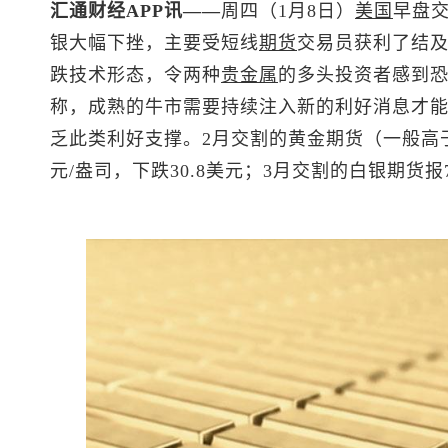
汇通财经APP讯——
周四（1月8日）
美国
早盘
银大幅下挫，主要受短线
期货
交易员获利了结
跌技术形态，令两种
贵金属
的多头投资者感到
称，成熟的牛市需要持续注入新的利好消息才
乏此类利好支撑。2月交割的黄金期货（一般高
元/盎司，下跌30.8美元；3月交割的白银期货报73