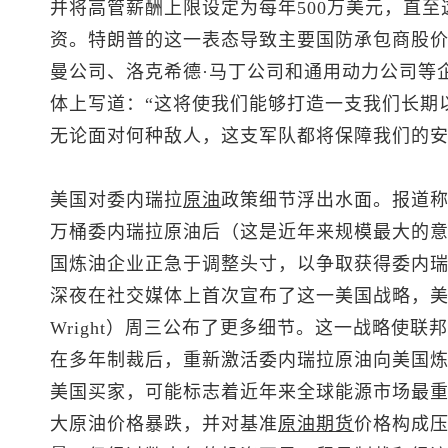
并将高管薪酬上限设定为每年500万美元，直
资。特朗普的这一表态导致主要国防承包商股价
曼公司、洛克希德·马丁公司和通用动力公司等
体上写道：“这将使我们能够打造一支我们长期
无论面对何种敌人，这支军队都将保障我们的安
美国对委内瑞拉
原油
政策细节浮出水面。报道称
万桶委内瑞拉原油后（这是近年来规模最大的
国炼油企业正急于调整头寸，以争取获得委内
深夜在社交媒体上首次宣布了这一美国战略，美国
Wright）周三公布了更多细节。这一战略使
在多年制裁后，重新激活委内瑞拉原油向美国
美国买家，可能标志着近年来全球能源市场最
大原油价格暴跌，并对基准
原油期货
价格构成