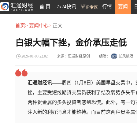
首 页
7x24快讯
行情
要闻
首页>
要闻中心>
正文
白银大幅下挫，金价承压走低
来源：汇通财经原创
编辑：
长风破浪
2026-01-08 22:02
汇通财经讯——
周四（1月8日）美国早盘交易中
挫，主要受短线期货交易员获利了结及弱势多头平
两种贵金属的多头投资者感到恐慌。此外，有一句
注入新的利好消息才能维持。而目前这两种贵金属