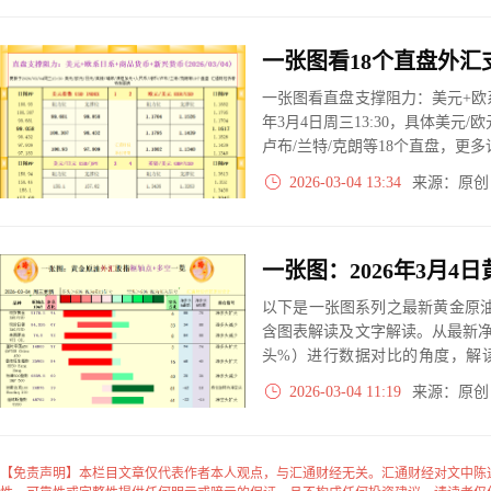
一张图看直盘支撑阻力：美元+欧系
年3月4日周三13:30，具体美元/欧
卢布/兰特/克朗等18个直盘，更
2026-03-04 13:34
来源：原
以下是一张图系列之最新黄金原油
含图表解读及文字解读。从最新
头%）进行数据对比的角度，解
大、净多头减小、净空头无变动
2026-03-04 11:19
来源：原
实际数据对比结果对应展示其中
【免责声明】本栏目文章仅代表作者本人观点，与汇通财经无关。汇通财经对文中陈