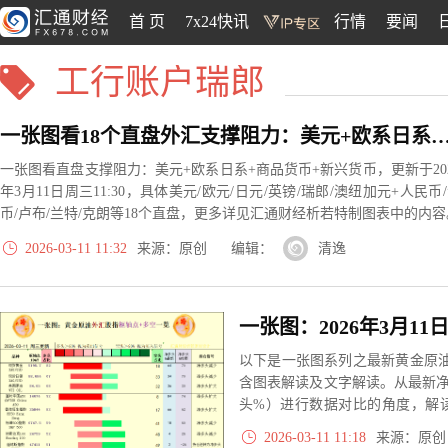
首 页
7x24快讯
行情
要闻
工行账户瑞郎
一张图看18个直盘外汇支撑阻力：美元+欧系日系+商品货币+新兴货币(2026
一张图看直盘支撑阻力：美元+欧系日系+商品货币+新兴货币，更新于20
年3月11日周三11:30，具体美元/欧元/日元/英镑/瑞郎/澳纽加元+人民币
币/卢布/兰特/克朗等18个直盘，更多详见汇通财经析若特制图表中的内容
2026-03-11 11:32
来源：原创 编辑：
清逸
以下是一张图系列之最新黄金原油
含图表解读及文字解读。从最新
头%）进行数据对比的角度，解
大、净多头减小、净空头无变动
2026-03-11 11:18
来源：原