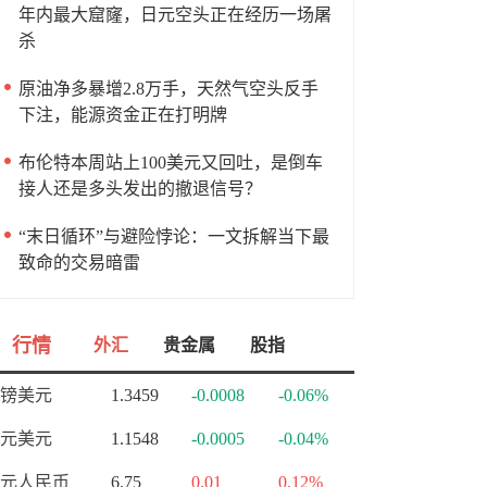
年内最大窟窿，日元空头正在经历一场屠
杀
原油净多暴增2.8万手，天然气空头反手
下注，能源资金正在打明牌
布伦特本周站上100美元又回吐，是倒车
接人还是多头发出的撤退信号？
“末日循环”与避险悖论：一文拆解当下最
致命的交易暗雷
行情
外汇
贵金属
股指
镑美元
1.3459
-0.0008
-0.06%
元美元
1.1548
-0.0005
-0.04%
元人民币
6.75
0.01
0.12%