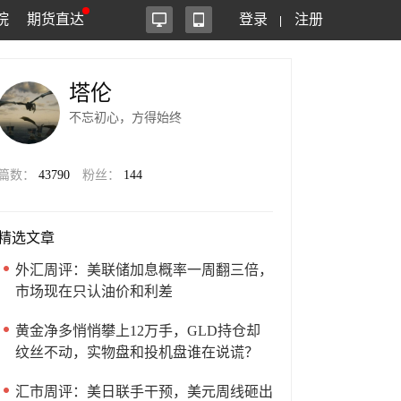
院
期货直达
登录
注册
塔伦
不忘初心，方得始终
篇数：
43790
粉丝：
144
精选文章
外汇周评：美联储加息概率一周翻三倍，
市场现在只认油价和利差
黄金净多悄悄攀上12万手，GLD持仓却
纹丝不动，实物盘和投机盘谁在说谎？
汇市周评：美日联手干预，美元周线砸出