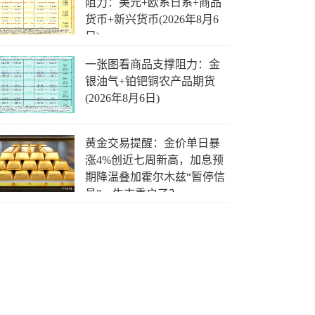
阻力：美元+欧系日系+商品
货币+新兴货币(2026年8月6
日)
一张图看商品支撑阻力：金
银油气+铂钯铜农产品期货
(2026年8月6日)
黄金交易提醒：金价单日暴
涨4%创近七周新高，加息预
期降温叠加霍尔木兹“暂停信
号”，牛市重启了？