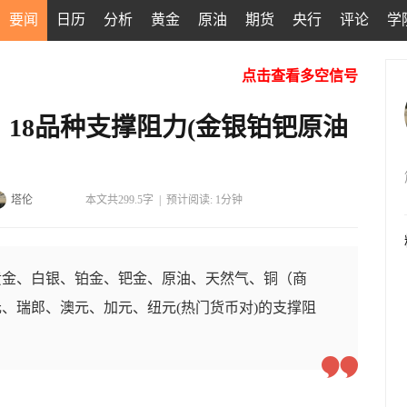
要闻
日历
分析
黄金
原油
期货
央行
评论
学
点击查看多空信号
：18品种支撑阻力(金银铂钯原油
塔伦
本文共299.5字
|
预计阅读: 1分钟
黄金、白银、铂金、钯金、原油、天然气、铜（商
、瑞郎、澳元、加元、纽元(热门货币对)的支撑阻