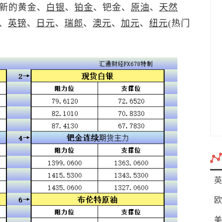
更新的黄金、
白银
、
铂金
、钯金、
原油
、
天然
、
英镑
、
日元
、
瑞郎
、
澳元
、
加元
、
纽元
(热门
英
欧
美