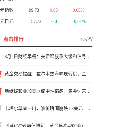
元指数
99.73
0.05
0.05%
元日元
157.73
-0.01
-0.01%
点击排行
48小时
8月5日财经早餐：美伊释放重大缓和信号，现货黄金高位持稳，美油重挫超6%
黄金交易提醒：霍尔木兹海峡现转机，金价小幅反弹，能否借就业数据再上新台阶？
地缘缓和叠加美联储中性偏鸽，黄金迎来上行窗口
卡塔尔草案一出，油价瞬间崩跌1.8美元！海峡真要通了？
“小非农”较前值腰斩！黄金暴冲4200美元