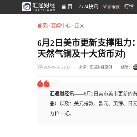
首 页
7x24快讯
行情
首页>
要闻中心>
正文
6月2日美市更新支撑阻力
天然气铜及十大货币对)
来源：汇通财经原创
编辑：
2026-06-02 21:33
汇通财经讯——
6月2日美市美市更新的
品）以及：美元指数、欧元、英镑、日元
力位一览。