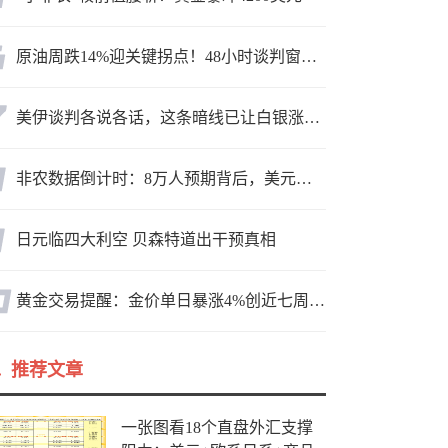
原油周跌14%迎关键拐点！48小时谈判窗口，暗藏行情变数
美伊谈判各说各话，这条暗线已让白银涨疯了
非农数据倒计时：8万人预期背后，美元方向面临重新选择
日元临四大利空 贝森特道出干预真相
黄金交易提醒：金价单日暴涨4%创近七周新高，加息预期降温叠加霍尔木兹“暂停信号”，牛市重启了？
推荐文章
一张图看18个直盘外汇支撑