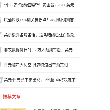
“小非农”较前值腰斩！黄金暴冲4200美元
原油周跌14%迎关键拐点！48小时谈判窗口，暗藏行情变数
美伊谈判各说各话，这条暗线已让白银涨疯了
非农数据倒计时：8万人预期背后，美元方向面临重新选择
日元临四大利空 贝森特道出干预真相
美元/日元长下影出现，155至160将决定下一轮方向
推荐文章