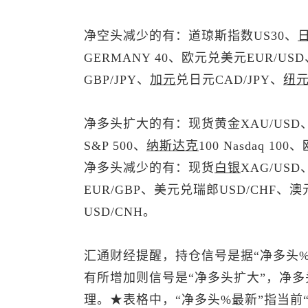
净空头减少的有：道琼斯指数US30、
日
GERMANY 40、
欧元兑美元
EUR/US
GBP/JPY、
加元
兑日元CAD/JPY、
纽
净多头扩大的有：
现货黄金
XAU/US
S&P 500、
纳斯达克
100 Nasdaq 10
净多头减少的有：
现货
白银
XAG/USD
EUR/GBP、
美元兑瑞郎
USD/CHF、
澳
USD/CNH。
汇通财经提醒，持仓信号是据“净多头%
有所增加则信号是“净多头扩大”，净多
理。★表格中，“净多头%最新”指当前