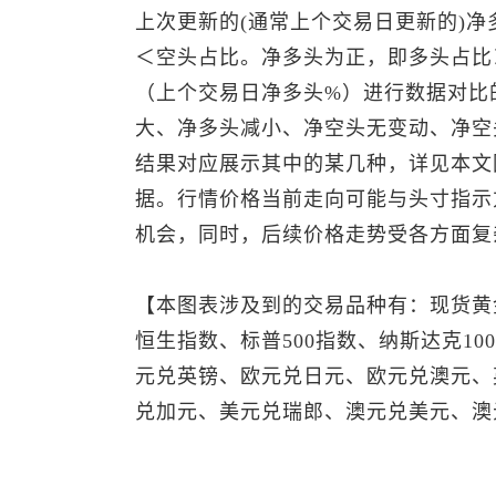
上次更新的(通常上个交易日更新的)净
＜空头占比。净多头为正，即多头占比
（上个交易日净多头%）进行数据对比
大、净多头减小、净空头无变动、净空
结果对应展示其中的某几种，详见本文
据。行情价格当前走向可能与头寸指示
机会，同时，后续价格走势受各方面复
【本图表涉及到的交易品种有：
现货黄
恒生指数
、
标普500
指数、纳斯达克10
元兑英镑、欧元兑日元、欧元兑澳元、
兑加元
、
美元兑瑞郎
、
澳元兑美元
、澳