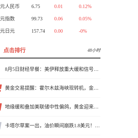
元人民币
6.75
0.01
0.12%
元指数
99.73
0.06
0.05%
元日元
157.74
0.00
-0%
点击排行
48小时
8月5日财经早餐：美伊释放重大缓和信号，现货黄金高位持稳，美油重挫超6%
黄金交易提醒：霍尔木兹海峡现转机，金价小幅反弹，能否借就业数据再上新台阶？
地缘缓和叠加美联储中性偏鸽，黄金迎来上行窗口
卡塔尔草案一出，油价瞬间崩跌1.8美元！海峡真要通了？