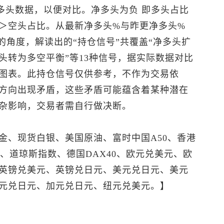
多头数据，以便对比。净多头为负 即多头占比
＞空头占比。从最新净多头%与昨更净多头%
的角度，解读出的“持仓信号”共覆盖“净多头扩
头转为多空平衡”等13种信号，据实际数据对比
图表。此持仓信号仅供参考，不作为交易依
方向出现矛盾，这些矛盾可能蕴含着某种潜在
杂影响，交易者需自行做决断。
金
、
现货白银
、美国原油、富时中国A50、香港
0、道琼斯指数、德国DAX40、
欧元兑美元
、欧
英镑兑美元
、
英镑兑日元
、
美元兑日元
、
美元
元兑日元、加元兑日元、
纽元兑美元
。】