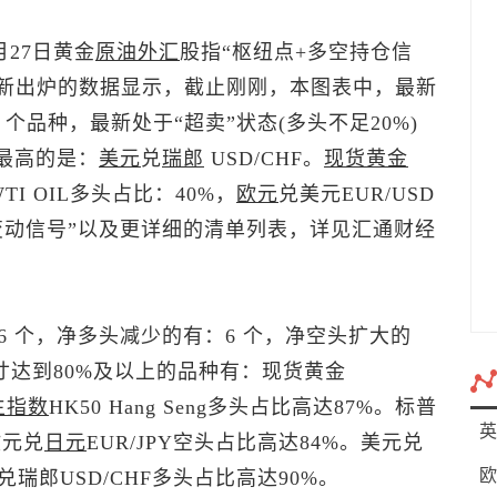
月27日黄金
原油
外汇
股指“枢纽点+多空持仓信
三)最新出炉的数据显示，截止刚刚，本图表中，最新
3 个品种，最新处于“超卖”状态(多头不足20%)
最高的是：
美元
兑
瑞郎
USD/CHF。
现货黄金
TI OIL多头占比：40%，
欧元
兑美元
EUR/USD
变动信号”以及更详细的清单列表，详见汇通财经
 个，净多头减少的有：6 个，净空头扩大的
寸达到80%及以上的品种有：
现货黄金
生指数
HK50 Hang Seng多头占比高达87%。
标普
英
欧元兑
日元
EUR/JPY空头占比高达84%。
美元兑
欧
兑瑞郎
USD/CHF多头占比高达90%。