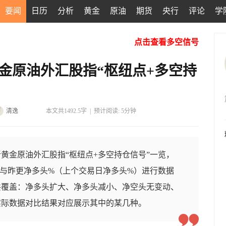
要闻
日历
分析
黄金
原油
期货
央行
评论
学
点击查看多空信号
日黄金原油外汇股指“枢纽点+多空持
清逸
本文共1492.5字
|
预计阅读: 5分钟
黄金原油外汇股指“枢纽点+多空持仓信号”一览，
与昨更净多头%（上个交易日净多头%）进行数据
共覆盖：净多头扩大、净多头减小、净空头无变动、
实际数据对比结果对应展示其中的某几种。