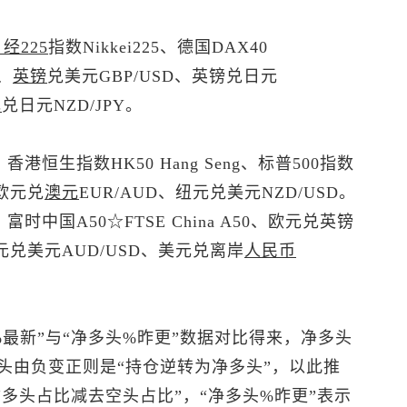
经225
指数Nikkei225、德国DAX40
D、
英镑
兑美元
GBP/USD、
英镑兑日元
元
兑日元NZD/JPY。
D、香港
恒生指数
HK50 Hang Seng、
标普500
指数
0、欧元兑
澳元
EUR/AUD、
纽元兑美元
NZD/USD。
、富时中国A50☆FTSE China A50、欧元兑英镑
元兑美元
AUD/USD、
美元兑离岸
人民币
最新”与“净多头%昨更”数据对比得来，净多头
头由负变正则是“持仓逆转为净多头”，以此推
“多头占比减去空头占比”，“净多头%昨更”表示