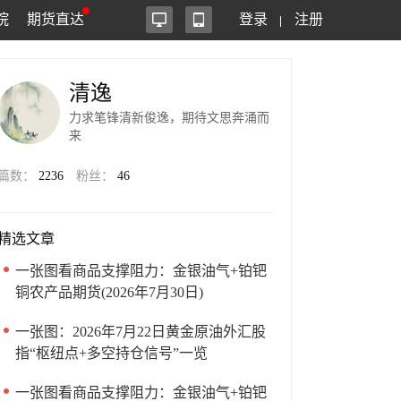
院
期货直达
登录
注册
清逸
力求笔锋清新俊逸，期待文思奔涌而
来
篇数：
2236
粉丝：
46
精选文章
一张图看商品支撑阻力：金银油气+铂钯
铜农产品期货(2026年7月30日)
一张图：2026年7月22日黄金原油外汇股
指“枢纽点+多空持仓信号”一览
一张图看商品支撑阻力：金银油气+铂钯