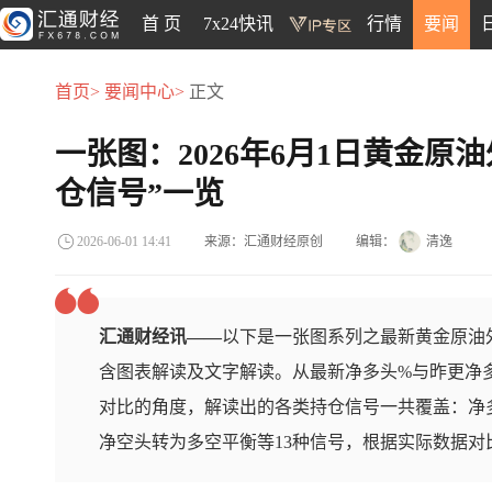
首 页
7x24快讯
行情
要闻
首页>
要闻中心>
正文
一张图：2026年6月1日黄金原
仓信号”一览
来源：汇通财经原创
编辑：
清逸
2026-06-01 14:41
汇通财经讯——
以下是一张图系列之最新黄金原油外
含图表解读及文字解读。从最新净多头%与昨更净
对比的角度，解读出的各类持仓信号一共覆盖：净
净空头转为多空平衡等13种信号，根据实际数据