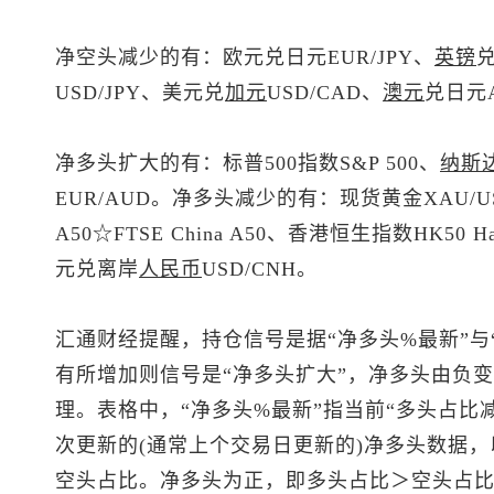
净空头减少的有：欧元兑日元EUR/JPY、
英镑
USD/JPY、
美元兑
加元
USD/CAD、
澳元
兑日元A
净多头扩大的有：
标普500
指数S&P 500、
纳斯
EUR/AUD。净多头减少的有：
现货黄金
XAU/
A50☆FTSE China A50、香港
恒生指数
HK50 
元兑离岸
人民币
USD/CNH。
汇通财经提醒，持仓信号是据“净多头%最新”与
有所增加则信号是“净多头扩大”，净多头由负变
理。表格中，“净多头%最新”指当前“多头占比
次更新的(通常上个交易日更新的)净多头数据，
空头占比。净多头为正，即多头占比＞空头占比