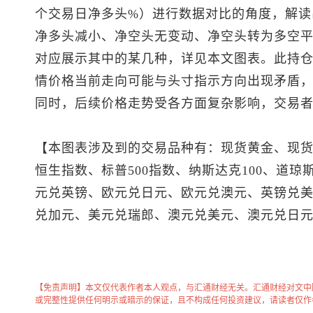
个交易日净多头%）进行数据对比的角度，解读
净多头减小、净空头无变动、净空头转为多空平
对应展示其中的某几种，详见本文图表。此持
情价格当前走向可能与头寸指示方向出现矛盾
同时，后续价格走势受各方面复杂影响，交易
【本图表涉及到的交易品种有：
现货黄金
、
现
恒生指数
、
标普500
指数、纳斯达克100、道琼斯
元兑英镑、欧元兑日元、欧元兑澳元、
英镑兑
兑加元
、
美元兑瑞郎
、
澳元兑美元
、澳元兑日
【免责声明】本文仅代表作者本人观点，与汇通财经无关。汇通财经对文中
或完整性提供任何明示或暗示的保证，且不构成任何投资建议，请读者仅作