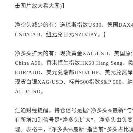
击图片放大看大图)】
净空头减少的有：道琼斯指数US30、德国DAX40 
USD/CAD、
纽元
兑日元NZD/JPY。】
净多头扩大的有：
现货黄金
XAU/USD、美国原油
China A50、香港
恒生指数
HK50 Hang Seng
EUR/AUD、
美元兑瑞郎
USD/CHF、
美元兑离岸
现货
白银
XAG/USD、
标普500
指数S&P 500、
纳
AUD/USD。
汇通财经提醒，持仓信号是据“净多头%最新”与
有所增加则信号是“净多头扩大”，净多头由负变
理。表格中，“净多头%最新”指当前“多头占比