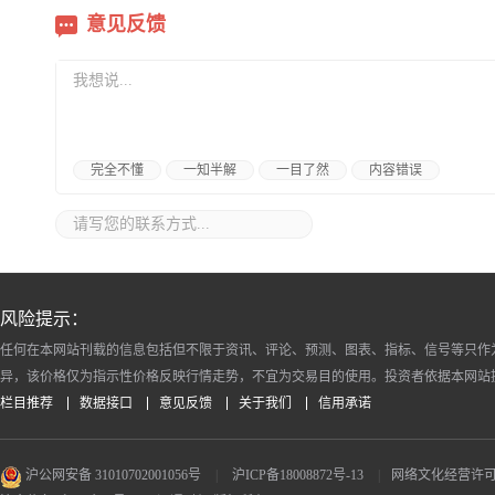
意见反馈
完全不懂
一知半解
一目了然
内容错误
风险提示：
任何在本网站刊载的信息包括但不限于资讯、评论、预测、图表、指标、信号等只作
异，该价格仅为指示性价格反映行情走势，不宜为交易目的使用。投资者依据本网站
栏目推荐
数据接口
意见反馈
关于我们
信用承诺
沪公网安备 31010702001056号
|
沪ICP备18008872号-13
|
网络文化经营许可证 沪