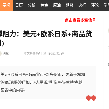
要闻
日历
分析
黄金
原油
期货
央行
评论
学
点击查看多空信号
撑阻力：美元+欧系日系+商品货
)
清逸
本文共889字
|
预计阅读: 3分钟
美元+欧系日系+商品货币+新兴货币，更新于2026
元/英镑/瑞郎/澳纽加元+人民币/港币/卢布/兰特/克朗
制图表中的内容。