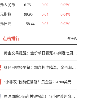
元人民币
6.75
0.00
0.05%
元指数
99.95
0.04
0.04%
元日元
158.44
0.03
0.02%
点击排行
48小时
黄金交易提醒：金价单日暴涨4%创近七周新高，加息预期降温叠加霍尔木兹“暂停信号”，牛市重启了？
8月6日财经早餐：加息押注降温，金价飙升至近两个月高位，地缘缓和预期，美油75关口拉锯
“小非农”较前值腰斩！黄金暴冲4200美元
原油周跌14%迎关键拐点！48小时谈判窗口，暗藏行情变数