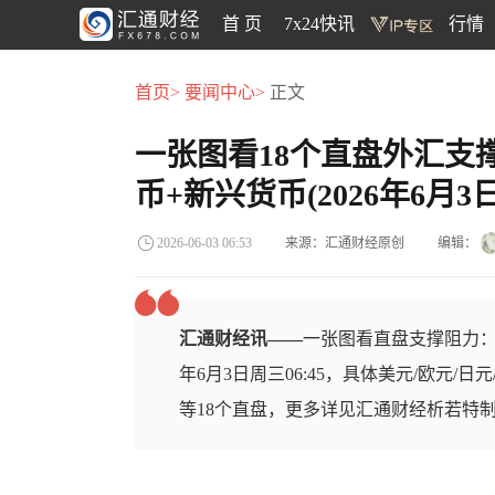
首 页
7x24快讯
行情
首页>
要闻中心>
正文
一张图看18个直盘外汇支
币+新兴货币(2026年6月3日
来源：汇通财经原创
编辑：
2026-06-03 06:53
汇通财经讯——
一张图看直盘支撑阻力：
年6月3日周三06:45，具体美元/欧元/日
等18个直盘，更多详见汇通财经析若特