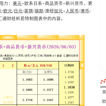
阻力：
美元
+欧系日系+商品货币+新兴货币，更
/
欧元
/
日元
/
英镑
/
瑞郎
/澳纽
加元
+
人民币
/
港币
/
见汇通财经析若特制图表中的内容。
英
欧