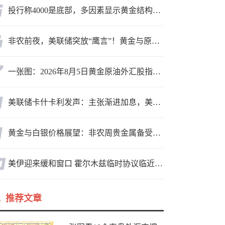
投行称4000是底部，多因素显示黄金结构性机会显现
非农前夜，美联储突放“鹰言”！黄金与原油为何联手反攻？
一张图：2026年8月5日黄金原油外汇股指“枢纽点+多空持仓信号”一览
美联储卡什卡利发声：主张渐进加息，美联储内部政策分歧
黄金与白银价格展望：非农周贵金属备受关注，黄金测试关键突破位
美伊迎来缓和窗口 霍尔木兹临时协议临近落地
推荐文章