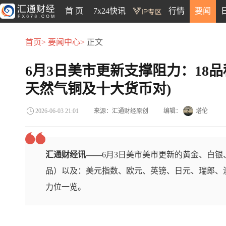
首 页
7x24快讯
行情
要闻
首页>
要闻中心>
正文
6月3日美市更新支撑阻力：18
天然气铜及十大货币对)
来源：汇通财经原创
编辑：
塔伦
2026-06-03 21:01
汇通财经讯——
6月3日美市美市更新的黄金、白
品）以及：美元指数、欧元、英镑、日元、瑞郎、澳
力位一览。