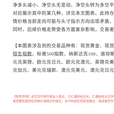
净多头减小、净空头无变动、净空头转为多空平
对应展示其中的某几种，详见本文图表。此持
情价格当前走向可能与头寸指示方向出现矛盾
同时，后续价格走势受各方面复杂影响，交易
【本图表涉及到的交易品种有：
现货黄金
、
现
恒生指数
、
标普500
指数、纳斯达克100、道琼斯
元兑英镑、欧元兑日元、欧元兑澳元、
英镑兑
兑加元
、
美元兑瑞郎
、
澳元兑美元
、澳元兑日
【免责声明】本文仅代表作者本人观点，与汇通财经无关。汇通财经对文中
或完整性提供任何明示或暗示的保证，且不构成任何投资建议，请读者仅作