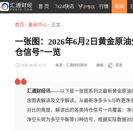
首 页
7x24快讯
行情
要闻
首页>
要闻中心>
正文
一张图：2026年6月2日黄金原
仓信号”一览
来源：汇通财经原创
编辑：
清逸
2026-06-02 12:37
汇通财经讯——
以下是一张图系列之最新黄金原油外
含图表解读及文字解读。从最新净多头%与昨更净
对比的角度，解读出的各类持仓信号一共覆盖：净
净空头转为多空平衡等13种信号，根据实际数据