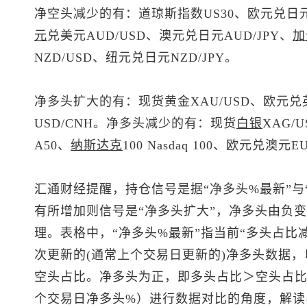
净空头减少的有：道琼斯指数US30、欧元兑日元E
元
兑美元
AUD/USD、澳元兑日元AUD/JPY、
加
NZD/USD、纽元兑日元NZD/JPY。
净多头扩大的有：
现货黄金
XAU/USD、欧元兑
USD/CNH。净多头减少的有：
现货
白银
XAG/U
A50、
纳斯达克
100 Nasdaq 100、欧元兑澳元E
汇通财经提醒，持仓信号是据“净多头%最新”与
有所增加则信号是“净多头扩大”，净多头由负变
理。表格中，“净多头%最新”指当前“多头占比
次更新的(通常上个交易日更新的)净多头数据，
空头占比。净多头为正，即多头占比＞空头占比
个交易日净多头%）进行数据对比的角度，解读