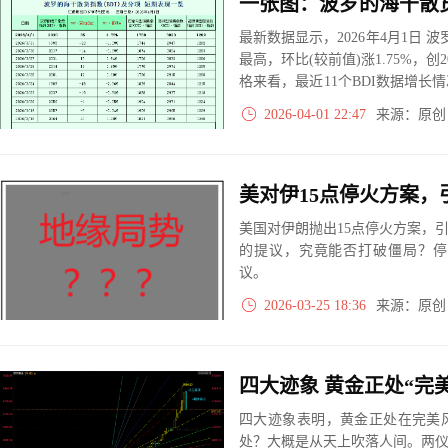
最新数据显示，2026年4月1日 波罗
最高，环比(较前值)涨1.75%，创
格来看，最近11个BDI数据增长
0次。
2026-04-01 22:47
来源：原
美对伊15点停火方案，
美国对伊朗抛出15点停火方案，
的提议，究竟能否打破僵局？停
议。
2026-03-25 18:36
来源：原
四大迹象 黄金正处“完
四大迹象表明，黄金正处在完美
处？大概是从天上吹落人间。两仪