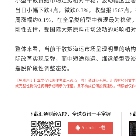
小型干散货船市场走势相对平稳，波动幅度显
当日小幅下跌4点，微跌0.3%，收盘报1567
周涨幅约0.1%，在全品类船型中表现最为稳
刚性支撑，受国际大宗原料市场波动的影响相
整体来看，当前干散货海运市场呈现明显的结
际改善实现反弹，而中短途粮运、煤运船型受
摆脱阶段性调整态势。
【免责声明】本文仅代表作者本人观点，与汇通财经无关。汇通财经对文中
或完整性提供任何明示或暗示的保证，且不构成任何投资建议，请读者仅作
下载汇通财经APP，全球资讯一手掌握
下
Android 下载