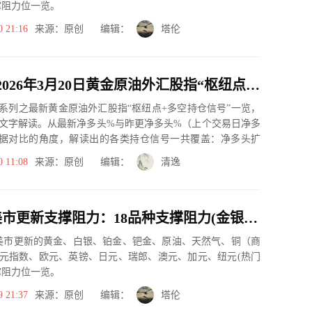
撑阻力位一览。
0 21:16
来源：原创 编辑：
塔伦
一张图：2026年3月20日黄金原油外汇股指“枢纽点+多空持仓信号”一览
系列之最新黄金原油外汇股指“枢纽点+多空持仓信号”一览，
文字解读。从最新净多头%与昨更净多头%（上个交易日净多
据对比的角度，解读出的各类持仓信号一共覆盖：净多头扩
、净空...
0 11:08
来源：原创 编辑：
清逸
3月19日美市更新支撑阻力：18品种支撑阻力(金银铂钯原油天然气铜及十大货币对)
市美市更新的黄金、白银、铂金、钯金、原油、天然气、铜（商
元指数、欧元、英镑、日元、瑞郎、澳元、加元、纽元(热门
撑阻力位一览。
9 21:37
来源：原创 编辑：
塔伦