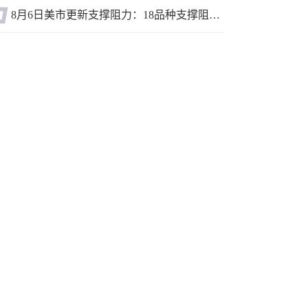
8月6日美市更新支撑阻力：18品种支撑阻力(金银铂钯原油天然气铜及十大货币对)