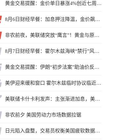
黄金交易提醒：金价单日暴涨4%创近七周新高，加息预期降温叠加霍尔木兹“暂停信号”，牛市重启了？
8月6日财经早餐：加息押注降温，金价飙升至近两个月高位，地缘缓和预期，美油75关口拉锯
非农前夜，美联储突放“鹰言”！黄金与原油为何联手反攻？
8月7日财经早餐：霍尔木兹海峡“禁行”风波再起，油价急涨金价承压，非农夜市场博弈加剧
黄金交易提醒：伊朗“初步法案”助油价反弹逾3%，金价小幅承压，非农重磅来袭！
美伊迎来缓和窗口 霍尔木兹临时协议临近落地
美联储卡什卡利发声：主张渐进加息，美联储内部政策分歧
非农前夕 美国劳动力市场数据拉锯
日元陷入盘整，交易员权衡美国疲软数据与市场情绪