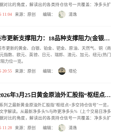
据对比的角度，解读出的各类持仓信号一共覆盖：净多头扩
、净空...
6 11:04
来源：原创 编辑：
清逸
3月25日美市更新支撑阻力：18品种支撑阻力(金银铂钯原油天然气铜及十大货币对)
市美市更新的黄金、白银、铂金、钯金、原油、天然气、铜（商
元指数、欧元、英镑、日元、瑞郎、澳元、加元、纽元(热门
撑阻力位一览。
5 20:55
来源：原创 编辑：
塔伦
一张图：2026年3月25日黄金原油外汇股指“枢纽点+多空持仓信号”一览
系列之最新黄金原油外汇股指“枢纽点+多空持仓信号”一览，
文字解读。从最新净多头%与昨更净多头%（上个交易日净多
据对比的角度，解读出的各类持仓信号一共覆盖：净多头扩
、净空...
5 11:28
来源：原创 编辑：
清逸