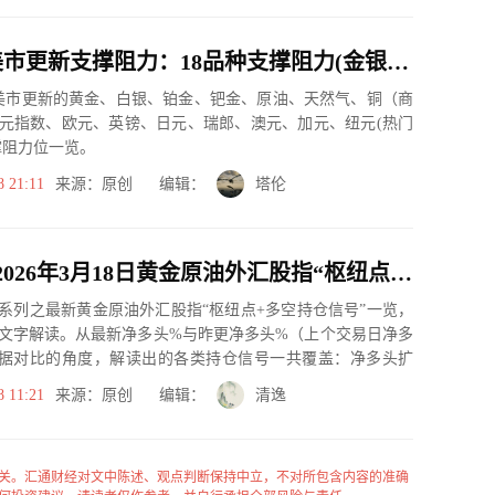
3月18日美市更新支撑阻力：18品种支撑阻力(金银铂钯原油天然气铜及十大货币对)
市美市更新的黄金、白银、铂金、钯金、原油、天然气、铜（商
元指数、欧元、英镑、日元、瑞郎、澳元、加元、纽元(热门
撑阻力位一览。
8 21:11
来源：原创 编辑：
塔伦
一张图：2026年3月18日黄金原油外汇股指“枢纽点+多空持仓信号”一览
系列之最新黄金原油外汇股指“枢纽点+多空持仓信号”一览，
文字解读。从最新净多头%与昨更净多头%（上个交易日净多
据对比的角度，解读出的各类持仓信号一共覆盖：净多头扩
、净空...
8 11:21
来源：原创 编辑：
清逸
关。汇通财经对文中陈述、观点判断保持中立，不对所包含内容的准确