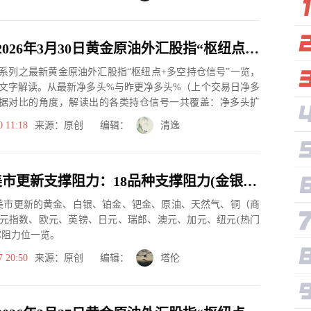
一张图：2026年3月30日黄金原油外汇股指“枢纽点+多空持仓信号”一览
系列之最新黄金原油外汇股指“枢纽点+多空持仓信号”一览，
文字解读。从最新净多头%与昨更净多头%（上个交易日净多
据对比的角度，解读出的各类持仓信号一共覆盖：净多头扩
、净空...
0 11:18
来源：原创 编辑：
清逸
3月27日美市更新支撑阻力：18品种支撑阻力(金银铂钯原油天然气铜及十大货币对)
市美市更新的黄金、白银、铂金、钯金、原油、天然气、铜（商
元指数、欧元、英镑、日元、瑞郎、澳元、加元、纽元(热门
撑阻力位一览。
7 20:50
来源：原创 编辑：
塔伦