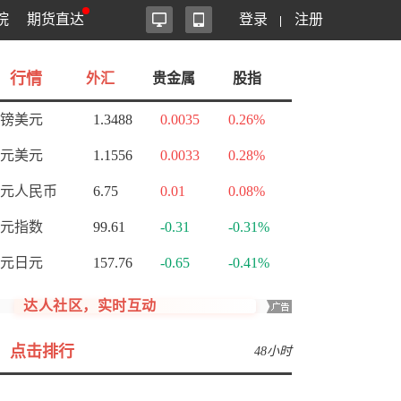
院
期货直达
登录
注册
行情
外汇
贵金属
股指
镑美元
1.3488
0.0035
0.26%
元美元
1.1556
0.0033
0.28%
元人民币
6.75
0.01
0.08%
元指数
99.61
-0.31
-0.31%
元日元
157.76
-0.65
-0.41%
达人社区，实时互动
点击排行
48小时