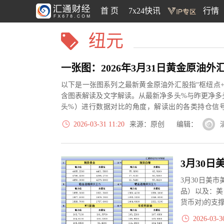
首 页
7x24快讯
行情
纽元
以下是一张图系列之最新黄金原油外汇股指“枢纽点+
含图表解读及文字解读。从最新净多头%与昨更净多
头%）进行数据对比的角度，解读出的各类持仓信
大、净多头减小、净空头...
2026-03-31 11:20
来源：原创 编辑：
3月30日美
品）以及：美
货币对)的支
2026-03-3