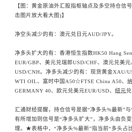
【图：黄金原油外汇股指枢轴点及多空持仓信号
击图片放大看大图)】
净空头减少的有：澳元兑日元AUD/JPY。
净多头扩大的有：香港
恒生指数
HK50 Hang Se
EUR/GBP、
美元兑瑞郎
USD/CHF、
澳元兑美元
USD/CNH。净多头减少的有：
现货黄金
XAU/
WTI OIL、富时中国A50☆FTSE China A50、
GERMANY 40、
欧元兑美元
EUR/USD、
纽元
兑
汇通财经提醒，持仓信号是据“净多头%最新”与
有所增加则信号是“净多头扩大”，净多头由负变
理。★表格中，“净多头%最新”指当前“多头占