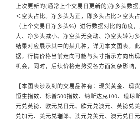
上次更新的(通常上个交易日更新的)净多头数据
＜空头占比。净多头为正，即多头占比＞空头占
（上个交易日净多头%）进行数据对比的角度，
大、净多头减小、净空头无变动、净空头转为多
结果对应展示其中的某几种，详见本文图表。
据。行情价格当前走向可能与头寸指示方向出
机会，同时，后续价格走势受各方面复杂影响
【本图表涉及到的交易品种有：
现货黄金
、
现
恒生指数
、
标普500
指数、纳斯达克100、道琼斯
元兑英镑、欧元兑日元、欧元兑澳元、
英镑兑
兑加元
、
美元兑瑞郎
、
澳元兑美元
、澳元兑日