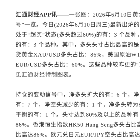
汇通财经APP讯——
一张图：2026年6月10日黄
号”一览。今日(2026年6月10日周三)最新
处于“超买”状态(多头超过80%)的有：3 个品种
的有：3 个品种。其中，多头头寸占比最高的
货黄金
XAU/USD多头占比：86%，
美国
原油WT
EUR/USD多头占比：60%。这些品种较昨更
见汇通财经特制图表。
持仓的变动信号中，净多头扩大的有：6 个，净
有：7 个，净空头减少的有：1 个，净多头转
平衡的有：1 个。头寸达到80%及以上的品种有
86%。香港
恒生指数
HK50 Hang Seng多头占
比高达86%。欧元兑
日元
EUR/JPY空头占比高达