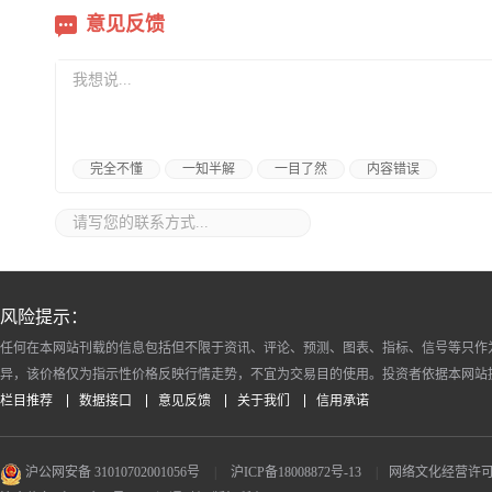
意见反馈
完全不懂
一知半解
一目了然
内容错误
风险提示：
任何在本网站刊载的信息包括但不限于资讯、评论、预测、图表、指标、信号等只作
异，该价格仅为指示性价格反映行情走势，不宜为交易目的使用。投资者依据本网站
栏目推荐
数据接口
意见反馈
关于我们
信用承诺
沪公网安备 31010702001056号
|
沪ICP备18008872号-13
|
网络文化经营许可证 沪