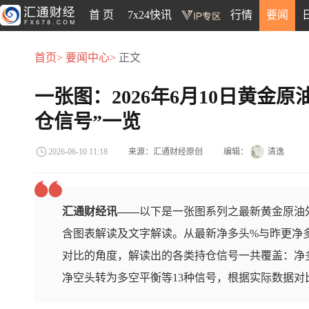
首 页
7x24快讯
行情
要闻
首页>
要闻中心>
正文
一张图：2026年6月10日黄金
仓信号”一览
来源：汇通财经原创
编辑：
清逸
2026-06-10 11:18
汇通财经讯——
以下是一张图系列之最新黄金原油外
含图表解读及文字解读。从最新净多头%与昨更净
对比的角度，解读出的各类持仓信号一共覆盖：净
净空头转为多空平衡等13种信号，根据实际数据