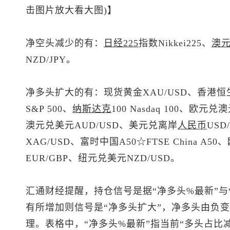
击图片放大看大图)】
净空头减少的有：
日经225
指数Nikkei225、
澳
NZD/JPY。
净多头扩大的有：
现货黄金
XAU/USD、香港
恒
S&P 500、
纳斯达克
100 Nasdaq 100、欧元兑
澳元兑美元
AUD/USD、
美元兑离岸
人民币
US
XAG/USD、富时中国A50☆FTSE China A50、
EUR/GBP、
纽元兑美元
NZD/USD。
汇通财经提醒，持仓信号是据“净多头%最新”与
有所增加则信号是“净多头扩大”，净多头由负变
理。表格中，“净多头%最新”指当前“多头占比