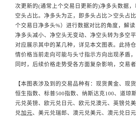
次更新的(通常上个交易日更新的)净多头数据，
空头占比。净多头为正，即多头占比＞空头占比
个交易日净多头%）进行数据对比的角度，解读
净多头减小、净空头无变动、净空头转为多空平
对应展示其中的某几种，详见本文图表。此持
情价格当前走向可能与头寸指示方向出现矛盾
同时，后续价格走势受各方面复杂影响，交易
【本图表涉及到的交易品种有：
现货黄金
、
现
恒生指数
、
标普500
指数、纳斯达克100、道琼斯
元兑英镑、欧元兑日元、欧元兑澳元、
英镑兑
兑
加元
、
美元兑瑞郎
、
澳元兑美元
、澳元兑日