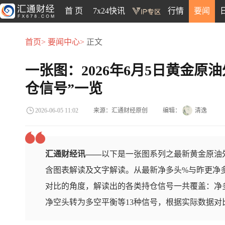
首 页
7x24快讯
行情
要闻
首页>
要闻中心>
正文
一张图：2026年6月5日黄金原
仓信号”一览
来源：汇通财经原创
编辑：
清逸
2026-06-05 11:02
汇通财经讯——
以下是一张图系列之最新黄金原油外
含图表解读及文字解读。从最新净多头%与昨更净
对比的角度，解读出的各类持仓信号一共覆盖：净
净空头转为多空平衡等13种信号，根据实际数据