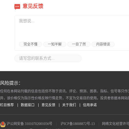
意见反馈
完全不懂
一知半解
一目了然
内容错误
风险提示：
任何在本网站刊载的信息包括但不限于资讯、评论、预测、图表、指标、信号等只作
异，该价格仅为指示性价格反映行情走势，不宜为交易目的使用。投资者依据本网站
栏目推荐
数据接口
意见反馈
关于我们
信用承诺
沪公网安备 31010702001056号
|
沪ICP备18008872号-13
|
网络文化经营许可证 沪