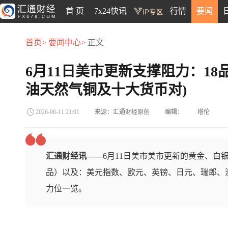
首 页
7x24快讯
行情
要闻
首页>
要闻中心>
正文
6月11日美市更新支撑阻力：18
油天然气铜及十大货币对)
来源：汇通财经原创
编辑：
塔伦
2026-06-11 21:01
汇通财经讯——
6月11日美市美市更新的黄金、白
品）以及：美元指数、欧元、英镑、日元、瑞郎、澳
力位一览。