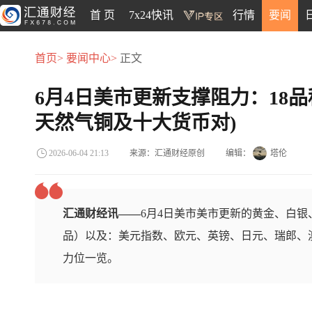
首 页
7x24快讯
行情
要闻
首页>
要闻中心>
正文
6月4日美市更新支撑阻力：18
天然气铜及十大货币对)
来源：汇通财经原创
编辑：
塔伦
2026-06-04 21:13
汇通财经讯——
6月4日美市美市更新的黄金、白
品）以及：美元指数、欧元、英镑、日元、瑞郎、澳
力位一览。