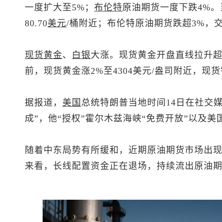
一度扩大至5%；
布伦特
原油
期货一度下跌4%。
80.70
美元
/桶附近；
布伦特原油
期货跌超3%，交
现货黄金
、
白银
大涨。
现货黄金
开盘直线拉升超
前，
现货黄金
涨2%至4304美元/盎司附近，现货
据报道，
美国
总统特朗普当地时间14日在社交
成”，他“授权”霍尔木兹海峡“免费开放”以及
随着中东局势有所缓和，近期原油期货市场出
来看，长线配置资金正在退场，持续流出原油