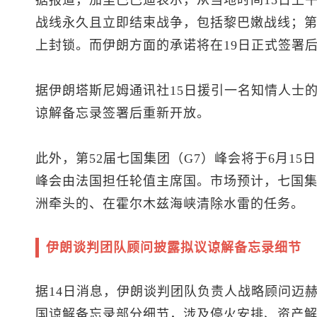
据报道，加里巴巴迪表示，从当地时间15日上
战线永久且立即结束战争，包括黎巴嫩战线；
上封锁。而伊朗方面的承诺将在19日正式签署
据伊朗塔斯尼姆通讯社15日援引一名知情人士的
谅解备忘录签署后重新开放。
此外，第52届七国集团（G7）峰会将于6月15
峰会由法国担任轮值主席国。市场预计，七国
洲牵头的、在霍尔木兹海峡清除水雷的任务。
伊朗谈判团队顾问披露拟议谅解备忘录细节
据14日消息，伊朗谈判团队负责人战略顾问迈
国谅解备忘录部分细节，涉及停火安排、资产