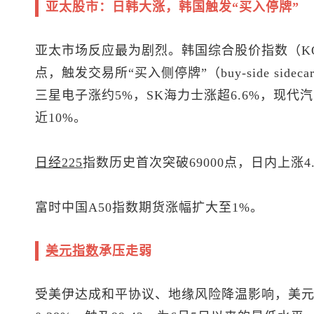
亚太股市：日韩大涨，韩国触发“买入停牌”
亚太市场反应最为剧烈。韩国综合股价指数（KOS
点，触发交易所“买入侧停牌”（buy-side si
三星电子涨约5%，SK海力士涨超6.6%，现代汽
近10%。
日经225
指数历史首次突破69000点，日内上涨4.
富时中国A50指数期货涨幅扩大至1%。
美元指数
承压走弱
受美伊达成和平协议、地缘风险降温影响，
美