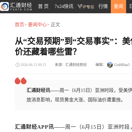
首 页
7x24快讯
行情
要闻
首页>
要闻中心>
正文
从“交易预期”到“交易事实”：
价还藏着哪些雷？
来源：汇通财经原创
编辑：
GoldMan3
2026-06-15 09:25
汇通财经讯——
周一（6月15日）亚洲时段，受美
放消息影响，现货黄金大涨、国际油价遭重挫。
汇通财经APP讯——
周一（6月15日）亚洲时段