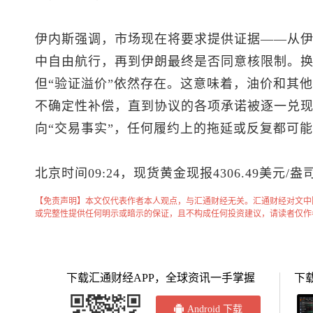
伊内斯强调，市场现在将要求提供证据——从
中自由航行，再到伊朗最终是否同意核限制。
但“验证溢价”依然存在。这意味着，油价和其
不确定性补偿，直到协议的各项承诺被逐一兑现
向“交易事实”，任何履约上的拖延或反复都可
北京时间09:24，
现货黄金
现报4306.49美元/盎
【免责声明】本文仅代表作者本人观点，与汇通财经无关。汇通财经对文中
或完整性提供任何明示或暗示的保证，且不构成任何投资建议，请读者仅作
下载汇通财经APP，全球资讯一手掌握
下
Android 下载