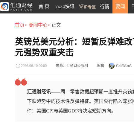
首 页
7x24快讯
行情
要闻
首页>
要闻中心>
正文
英镑兑美元分析：短暂反弹难改
元强势双重夹击
来源：汇通财经原创
编辑：
GoldMan3
2026-06-10 09:00
汇通财经讯——
周二零售数据超预期一度推升英镑触
下跌趋势中的技术性反弹特征。英国央行陷入滞胀
件：美国CPI与英国GDP将决定短期方向。