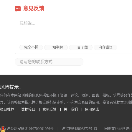
意见反馈
完全不懂
一知半解
一目了然
内容错误
风险提示：
任何在本网站刊载的信息包括但不限于资讯、评论、预测、图表、指标、信号等只作
异，该价格仅为指示性价格反映行情走势，不宜为交易目的使用。投资者依据本网站
栏目推荐
数据接口
意见反馈
关于我们
信用承诺
沪公网安备 31010702001056号
|
沪ICP备18008872号-13
|
网络文化经营许可证 沪