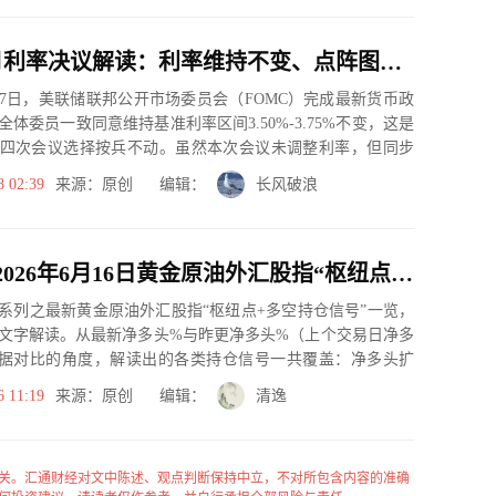
美联储6月利率决议解读：利率维持不变、点阵图大幅转鹰
17日，美联储联邦公开市场委员会（FOMC）完成最新货币政
体委员一致同意维持基准利率区间3.50%-3.75%不变，这是
四次会议选择按兵不动。虽然本次会议未调整利率，但同步
8 02:39
来源：原创 编辑：
长风破浪
一张图：2026年6月16日黄金原油外汇股指“枢纽点+多空持仓信号”一览
系列之最新黄金原油外汇股指“枢纽点+多空持仓信号”一览，
文字解读。从最新净多头%与昨更净多头%（上个交易日净多
据对比的角度，解读出的各类持仓信号一共覆盖：净多头扩
、净空...
6 11:19
来源：原创 编辑：
清逸
关。汇通财经对文中陈述、观点判断保持中立，不对所包含内容的准确