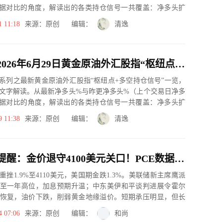
据对比的角度，解读出的各类持仓信号一共覆盖：净多头扩
、净空...
1 11:18
来源：原创 编辑：
清逸
一张图：2026年6月29日黄金原油外汇股指“枢纽点+多空持仓信号”一览
系列之最新黄金原油外汇股指“枢纽点+多空持仓信号”一览，
文字解读。从最新净多头%与昨更净多头%（上个交易日净多
据对比的角度，解读出的各类持仓信号一共覆盖：净多头扩
、净空...
9 11:38
来源：原创 编辑：
清逸
黄金交易提醒：金价退守4100美元关口！PCE数据前夜多头遭遇最强寒潮
挫1.9%至4110美元，美国期金跌1.3%。美联储新主席鹰派
至一年高位，加息预期升温；中东美伊和平谈判进展令霍尔
恢复，油价下跌，削弱黄金地缘溢价。短期承压明显，但长
...
4 07:06
来源：原创 编辑：
和尚