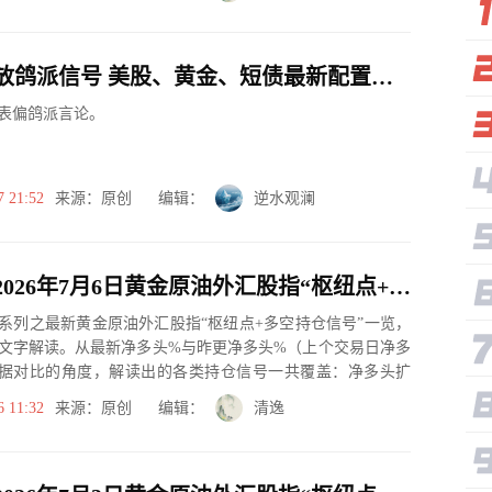
美联储释放鸽派信号 美股、黄金、短债最新配置思路
表偏鸽派言论。
7 21:52
来源：原创 编辑：
逆水观澜
一张图：2026年7月6日黄金原油外汇股指“枢纽点+多空持仓信号”一览
系列之最新黄金原油外汇股指“枢纽点+多空持仓信号”一览，
文字解读。从最新净多头%与昨更净多头%（上个交易日净多
据对比的角度，解读出的各类持仓信号一共覆盖：净多头扩
、净空...
6 11:32
来源：原创 编辑：
清逸