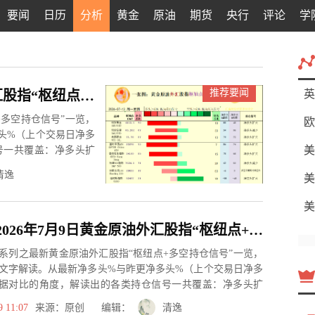
要闻
日历
分析
黄金
原油
期货
央行
评论
学
推荐要闻
一张图：2026年7月13日黄金原油外汇股指“枢纽点+多空持仓信号”一览
英
多空持仓信号”一览，
欧
头%（上个交易日净多
美
号一共覆盖：净多头扩
清逸
美
美
一张图：2026年7月9日黄金原油外汇股指“枢纽点+多空持仓信号”一览
系列之最新黄金原油外汇股指“枢纽点+多空持仓信号”一览，
文字解读。从最新净多头%与昨更净多头%（上个交易日净多
据对比的角度，解读出的各类持仓信号一共覆盖：净多头扩
、净空...
9 11:07
来源：原创 编辑：
清逸