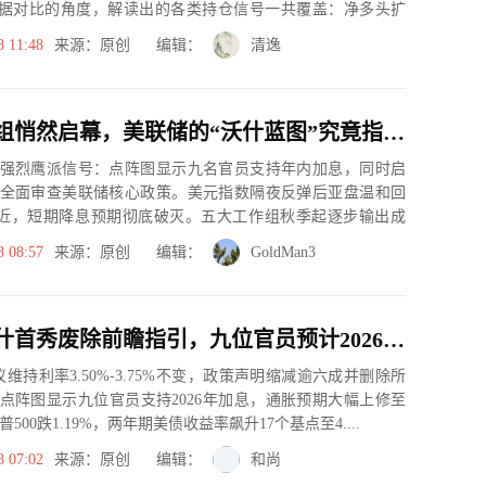
据对比的角度，解读出的各类持仓信号一共覆盖：净多头扩
、净空...
8 11:48
来源：原创 编辑：
清逸
五大工作组悄然启幕，美联储的“沃什蓝图”究竟指向何方？
强烈鹰派信号：点阵图显示九名官员支持年内加息，同时启
全面审查美联储核心政策。美元指数隔夜反弹后亚盘温和回
30附近，短期降息预期彻底破灭。五大工作组秋季起逐步输出成
完成大...
8 08:57
来源：原创 编辑：
GoldMan3
重磅！沃什首秀废除前瞻指引，九位官员预计2026年加息引爆股债“双杀”
维持利率3.50%-3.75%不变，政策声明缩减逾六成并删除所
点阵图显示九位官员支持2026年加息，通胀预期大幅上修至
普500跌1.19%，两年期美债收益率飙升17个基点至4....
8 07:02
来源：原创 编辑：
和尚