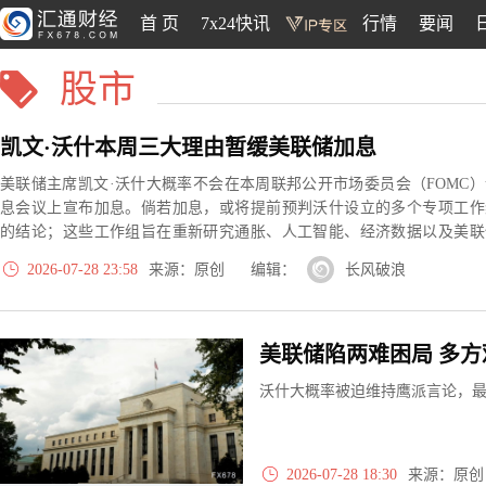
首 页
7x24快讯
行情
要闻
股市
凯文·沃什本周三大理由暂缓美联储加息
美联储主席凯文·沃什大概率不会在本周联邦公开市场委员会（FOMC）
息会议上宣布加息。倘若加息，或将提前预判沃什设立的多个专项工作
的结论；这些工作组旨在重新研究通胀、人工智能、经济数据以及美联
沟通机制。
2026-07-28 23:58
来源：原创 编辑：
长风破浪
美联储陷两难困局 多方
沃什大概率被迫维持鹰派言论，
2026-07-28 18:30
来源：原