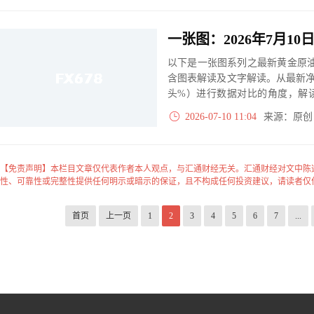
以下是一张图系列之最新黄金原油
含图表解读及文字解读。从最新
头%）进行数据对比的角度，解
大、净多头减小、净空头无变动
2026-07-10 11:04
来源：原
实际数据对比结果对应展示其中
【免责声明】本栏目文章仅代表作者本人观点，与汇通财经无关。汇通财经对文中陈
性、可靠性或完整性提供任何明示或暗示的保证，且不构成任何投资建议，请读者仅
首页
上一页
1
2
3
4
5
6
7
...