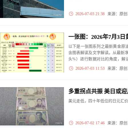
2026-07-03 21:38
来源：原
以下是一张图系列之最新黄金原油
含图表解读及文字解读。从最新
头%）进行数据对比的角度，解
大、净多头减小、净空头无变动
2026-07-03 11:53
来源：原
实际数据对比结果对应展示其中
多重拐点共振 美日或迎
美元走低，四十年低位的日元汇
2026-07-02 17:46
来源：原