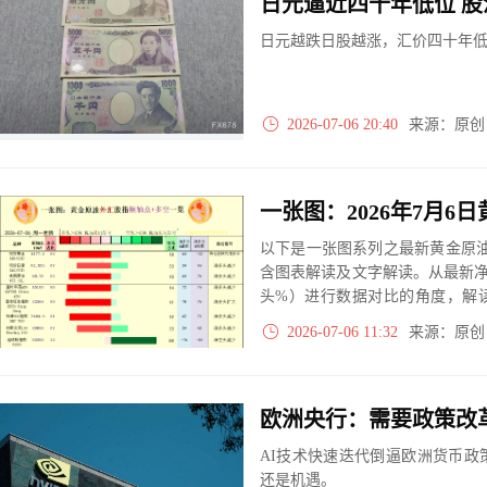
日元逼近四十年低位 股
日元越跌日股越涨，汇价四十年
2026-07-06 20:40
来源：原
以下是一张图系列之最新黄金原油
含图表解读及文字解读。从最新
头%）进行数据对比的角度，解
大、净多头减小、净空头无变动
2026-07-06 11:32
来源：原
实际数据对比结果对应展示其中
欧洲央行：需要政策改革
AI技术快速迭代倒逼欧洲货币政
还是机遇。