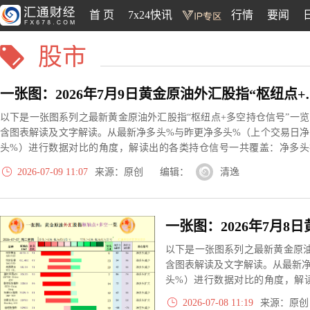
首 页
7x24快讯
行情
要闻
股市
一张图：2026年7月9
以下是一张图系列之最新黄金原油外汇股指“枢纽点+多空持仓信号”一览
含图表解读及文字解读。从最新净多头%与昨更净多头%（上个交易日净
头%）进行数据对比的角度，解读出的各类持仓信号一共覆盖：净多头
大、净多头减小、净空头无变动、净空头转为多空平衡等13种信号，根
2026-07-09 11:07
来源：原创 编辑：
清逸
实际数据对比结果对应展示其中的某几种。
以下是一张图系列之最新黄金原油
含图表解读及文字解读。从最新
头%）进行数据对比的角度，解
大、净多头减小、净空头无变动
2026-07-08 11:19
来源：原