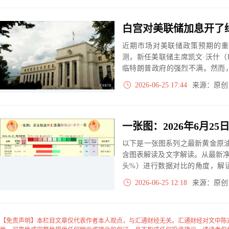
白宫对美联储加息开了
近期市场对美联储政策预期的重
测，新任美联储主席凯文·沃什（Ke
临特朗普政府的强烈不满。然而
在的加息行动释放出较为宽容的
2026-06-25 17:44
来源：原
贝森特（ScottBessent）
能影响未来金融市场走向。
以下是一张图系列之最新黄金原油
含图表解读及文字解读。从最新
头%）进行数据对比的角度，解
大、净多头减小、净空头无变动
2026-06-25 12:18
来源：原
实际数据对比结果对应展示其中
【免责声明】本栏目文章仅代表作者本人观点，与汇通财经无关。汇通财经对文中陈