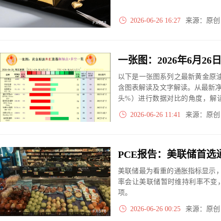
2026-06-26 16:27
来源：原
以下是一张图系列之最新黄金原油
含图表解读及文字解读。从最新
头%）进行数据对比的角度，解
大、净多头减小、净空头无变动
2026-06-26 11:41
来源：原
实际数据对比结果对应展示其中
美联储最为看重的通胀指标显示
率会让美联储暂时维持利率不变
项。
2026-06-26 00:25
来源：原