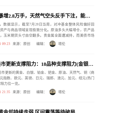
原油净多暴增2.8万手，天然气空头反手下注，能源资金正在打明牌
日)，数据显示，截至7月28日当周，对冲基金整体风险偏好回
资产与商品领域呈现极致分化。原油多头大幅增仓，农产品
，玉米期货头寸由空翻多。贵金属全面遭减持，而美债市场
向截然...
1 09:23
来源：原创 编辑：
塔伦
7月31日美市更新支撑阻力：18品种支撑阻力(金银铂钯原油天然气铜及十大货币对)
市美市更新的黄金、白银、铂金、钯金、原油、天然气、铜（商
元指数、欧元、英镑、日元、瑞郎、澳元、加元、纽元(热门
撑阻力位一览。
1 21:35
来源：原创 编辑：
塔伦
黄金却持续走弱 区间震荡等待破局