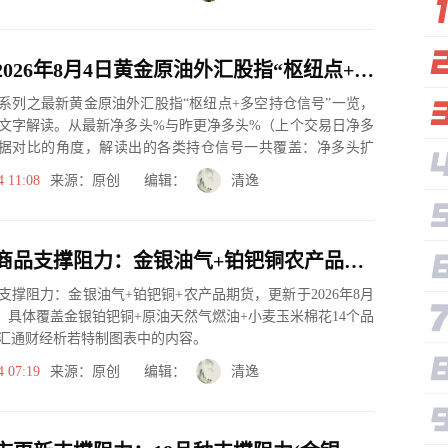
一张图：2026年8月4日黄金原油外汇股指“枢纽点+多空持仓信号”一览
系列之最新黄金原油外汇股指“枢纽点+多空持仓信号”一览，
文字解读。从最新净多头%与昨更净多头%（上个交易日净多
据对比的角度，解读出的各类持仓信号一共覆盖：净多头扩
、净空...
4 11:08
来源：原创 编辑：
清逸
一张图看商品支撑阻力：金银油气+铂钯铜农产品期货(2026年8月4日)
支撑阻力：金银油气+铂钯铜+农产品期货，更新于2026年8月
00，具体覆盖金银铂钯铜+原油天然气燃油+小麦玉米棉花14个品
汇通财经析若特制图表中的内容。
4 07:19
来源：原创 编辑：
清逸