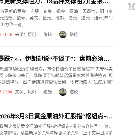
8月3日美市更新支撑阻力：18品种支撑阻力(金银铂钯原油天然气铜及十大货币对)
美市更新的黄金、白银、铂金、钯金、原油、天然气、铜（商
元指数、欧元、英镑、日元、瑞郎、澳元、加元、纽元(热门
撑阻力位一览。
3 21:16
来源：原创 编辑：
塔伦
油价单日暴跌7%，伊朗却说“不谈了”：盘前必须知道的5个风险
日) 原油市场经历惊魂暴跌，布伦特油价单日重挫超7%失守84美
同步跌破80美元。暴跌源于特朗普透露霍尔木兹海峡协议“即
期剧烈释放。然而伊朗迅速否认谈判，令市场陷入“过度乐观”
3 20:00
来源：原创 编辑：
塔伦
一张图：2026年8月3日黄金原油外汇股指“枢纽点+多空持仓信号”一览
系列之最新黄金原油外汇股指“枢纽点+多空持仓信号”一览，
文字解读。从最新净多头%与昨更净多头%（上个交易日净多