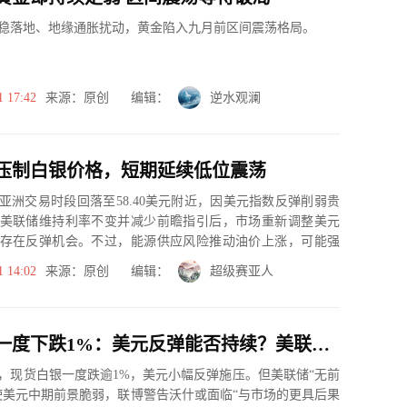
稳落地、地缘通胀扰动，黄金陷入九月前区间震荡格局。
1 17:42
来源：原创 编辑：
逆水观澜
压制白银价格，短期延续低位震荡
亚洲交易时段回落至58.40美元附近，因美元指数反弹削弱贵
美联储维持利率不变并减少前瞻指引后，市场重新调整美元
存在反弹机会。不过，能源供应风险推动油价上涨，可能强
制白银...
1 14:02
来源：原创 编辑：
超级赛亚人
现货白银一度下跌1%：美元反弹能否持续？美联储“无指引”政策与地缘风险谁将胜出？
，现货白银一度跌逾1%，美元小幅反弹施压。但美联储“无前
使美元中期前景脆弱，联博警告沃什或面临“与市场的更具后果