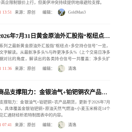
价高企限制银价上行，但美伊冲突持续提供地缘避险支撑。
1 13:51
来源：原创 编辑：
GoldMan3
一张图：2026年7月31日黄金原油外汇股指“枢纽点+多空持仓信号”一览
系列之最新黄金原油外汇股指“枢纽点+多空持仓信号”一览，
文字解读。从最新净多头%与昨更净多头%（上个交易日净多
据对比的角度，解读出的各类持仓信号一共覆盖：净多头扩
、净空...
1 11:36
来源：原创 编辑：
清逸
一张图看商品支撑阻力：金银油气+铂钯铜农产品期货(2026年7月31日)
支撑阻力：金银油气+铂钯铜+农产品期货，更新于2026年7月
:25，具体覆盖金银铂钯铜+原油天然气燃油+小麦玉米棉花14个
见汇通财经析若特制图表中的内容。
1 07:41
来源：原创 编辑：
清逸