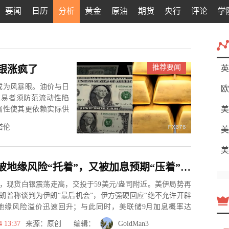
要闻
日历
分析
黄金
原油
期货
央行
评论
学
推荐要闻
银涨疯了
英
成为风暴眼。油价与日
欧
交易者须防范流动性陷
美
属性使其更依赖实际供
塔伦
美
美
现货白银被地缘风险“托着”，又被加息预期“压着”，这场拔河谁先松手？
，现货白银震荡走高，交投于59美元/盎司附近。美伊局势再
朗普称谈判为伊朗“最后机会”，伊方强硬回应“绝不允许开辟
地缘风险溢价迅速回升；与此同时，美联储9月加息概率达
释...
4 13:37
来源：原创 编辑：
GoldMan3