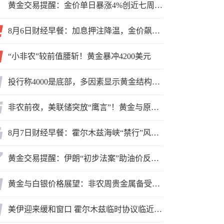
黄金交易提醒：金价单日暴涨4%创近七周新高，加息预期降温叠加霍尔木兹“暂停信号”，牛市重启了？
8月6日财经早餐：加息押注降温，金价飙升至近两个月高位，地缘缓和预期，美油75关口拉锯
“小非农”较前值腰斩！黄金暴冲4200美元
投行称4000是底部，多因素显示黄金结构性机会显现
非农前夜，美联储突放“鹰言”！黄金与原油为何联手反攻？
8月7日财经早餐：霍尔木兹海峡“禁行”风波再起，油价急涨金价承压，非农夜市场博弈加剧
黄金交易提醒：伊朗“初步法案”助油价反弹逾3%，金价小幅承压，非农重磅来袭！
黄金与白银价格展望：非农周贵金属备受关注，黄金测试关键突破位
美伊迎来缓和窗口 霍尔木兹临时协议临近落地