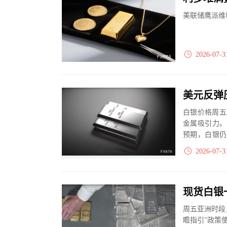
美联储鹰派维
2026-07-3
美元反弹
白银价格周五
金属吸引力。
预期，白银仍
化通胀预期并限
2026-07-3
周五亚洲时段
瞻指引”政策