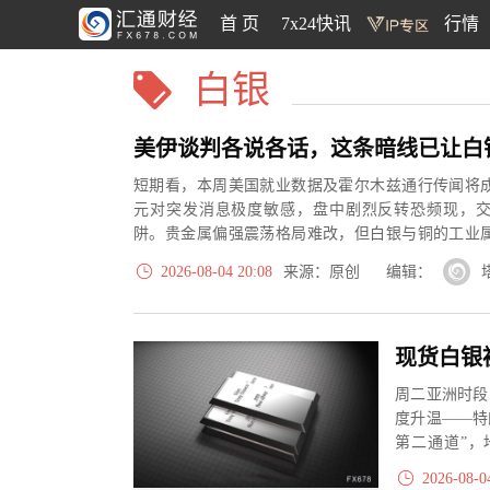
首 页
7x24快讯
行情
白银
美伊谈判各说各话，这条暗线已让白
短期看，本周美国就业数据及霍尔木兹通行传闻将
元对突发消息极度敏感，盘中剧烈反转恐频现，
阱。贵金属偏强震荡格局难改，但白银与铜的工业
应恢复情况。
2026-08-04 20:08
来源：原创 编辑：
周二亚洲时段
度升温——特
第二通道”，
67%，威廉姆斯
2026-08-0