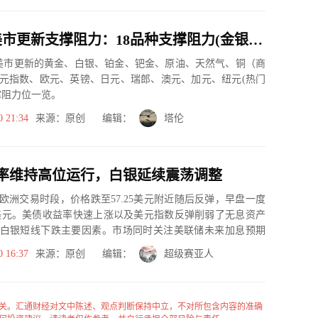
7月30日美市更新支撑阻力：18品种支撑阻力(金银铂钯原油天然气铜及十大货币对)
市美市更新的黄金、白银、铂金、钯金、原油、天然气、铜（商
元指数、欧元、英镑、日元、瑞郎、澳元、加元、纽元(热门
撑阻力位一览。
0 21:34
来源：原创 编辑：
塔伦
率维持高位运行，白银延续震荡调整
欧洲交易时段，价格跌至57.25美元附近随后反弹，早盘一度
65美元。美债收益率快速上涨以及美元指数反弹削弱了无息资产
白银短线下跌主要因素。市场同时关注美联储未来加息预期
...
0 16:37
来源：原创 编辑：
超级赛亚人
关。汇通财经对文中陈述、观点判断保持中立，不对所包含内容的准确