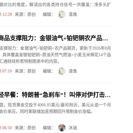
据对比的角度，解读出的各类持仓信号一共覆盖：净多头扩
、净空...
3 12:28
来源：原创 编辑：
清逸
一张图看商品支撑阻力：金银油气+铂钯铜农产品期货(2026年8月3日)
支撑阻力：金银油气+铂钯铜+农产品期货，更新于2026年8月
05，具体覆盖金银铂钯铜+原油天然气燃油+小麦玉米棉花14个品
汇通财经析若特制图表中的内容。
3 07:10
来源：原创 编辑：
清逸
8月3日财经早餐：特朗普“急刹车”！叫停对伊打击恢复谈判，美原油跳空低开近7%，金价同步承压
盘，现货黄金交投于4066.85美元/盎司附近，美元从逾一个月
金价承压，同时美联储加息预期回升限制金价涨幅。
3 06:50
来源：原创 编辑：
沐涵