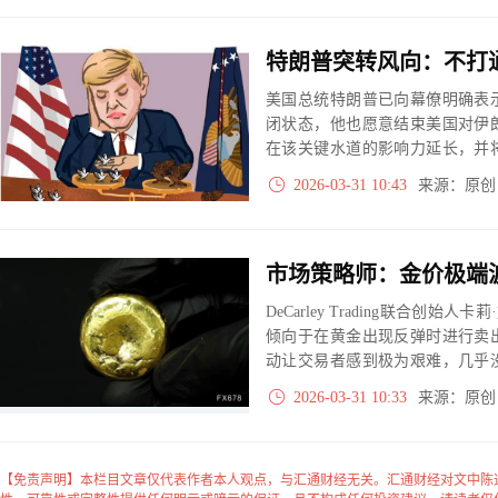
美国总统特朗普已向幕僚明确表
闭状态，他也愿意结束美国对伊
在该关键水道的影响力延长，并
段处理。周二（3月31日）亚市
2026-03-31 10:43
来源：原
普最新发言缓解了市场对能源中
DeCarley Trading联合创始人卡
倾向于在黄金出现反弹时进行卖
动让交易者感到极为艰难，几乎
为，短期内黄金仍面临一定下行
2026-03-31 10:33
来源：原
性传导影响包括黄金在内的整个
明智的选择。
【免责声明】本栏目文章仅代表作者本人观点，与汇通财经无关。汇通财经对文中陈