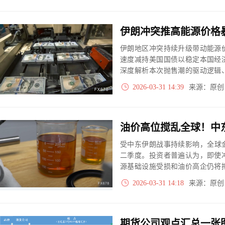
美元以上高位，甚至挑战历史纪
伊朗冲突推高能源价格
伊朗地区冲突持续升级带动能源
速度减持美国国债以稳定本国经
深度解析本次抛售潮的驱动逻辑
趋势，同时对比关键收益率与能
2026-03-31 14:39
来源：原
估与配置指引。
受中东伊朗战事持续影响，全球金
二季度。投资者普遍认为，即使
源基础设施受损和油价高企仍将
股市进一步回调。若冲突长期延
2026-03-31 14:18
来源：原
可能吸引资金重返债市。