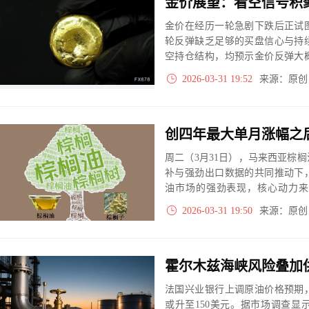
金价展望：看空信号积
金价在经历一轮急剧下跌后正试
轮反弹缺乏足够的买盘信心与持
空持仓结构，均预示金价反弹大
4000美元关键支撑位已成为市场
2026-03-31 19:52
来源：原
周二（3月31日），马来西亚棕
补与强劲出口数据的共同推动下
油市场的强劲表现，核心动力来
紧。
2026-03-31 19:50
来源：原
法国兴业银行上调原油价格预期
或升至150美元。据市场调查