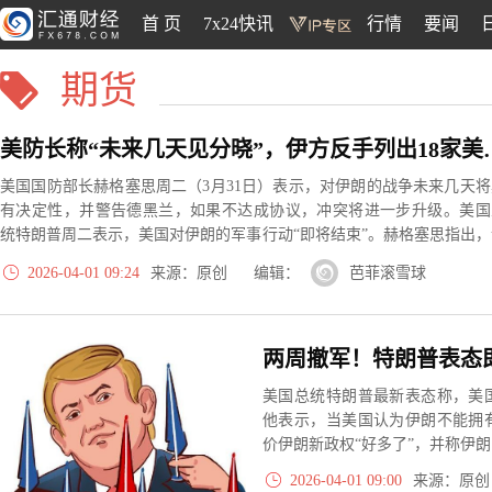
首 页
7x24快讯
行情
要闻
期货
美防长称“未来几天见
美国国防部长赫格塞思周二（3月31日）表示，对伊朗的战争未来几天将
有决定性，并警告德黑兰，如果不达成协议，冲突将进一步升级。美国
统特朗普周二表示，美国对伊朗的军事行动“即将结束”。赫格塞思指出，
判正在进行且取得积极进展，但如果伊朗不配合，美国已准备好继续打
2026-04-01 09:24
来源：原创 编辑：
芭菲滚雪球
去。
美国总统特朗普最新表态称，美
他表示，当美国认为伊朗不能拥
价伊朗新政权“好多了”，并称伊
朗方面比自己更希望达成协议。
2026-04-01 09:00
来源：原