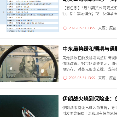
【有色系】3月31期货公司观
行；铝：震荡偏强；镍：反弹承
2026-03-31 13:27
来源：原
美元指数在触及阶段高点后出现
情绪改善。据市场调查显示，油
期仍存，对美元形成支撑。当前
格局。
2026-03-31 13:22
来源：原
伊朗战事持续已进入第五周，导
引发围绕保费上涨和现有保单承