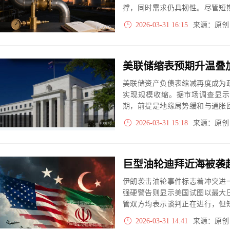
撑，同时需求仍具韧性。尽管短
复，油价预计年末回落至80美元
2026-03-31 16:15
来源：原
美联储资产负债表缩减再度成为
实现规模收缩。据市场调查显示
期，前提是地缘局势缓和与通胀
率与流动性预期进入再定价阶段
2026-03-31 15:18
来源：原
巨型油轮迪拜近海被袭
伊朗袭击油轮事件标志着冲突进
强硬警告则显示美国试图以最大
管双方均表示谈判正在进行，但
判在4月6日前取得突破，海峡
2026-03-31 14:41
来源：原
突持续或升级，伊朗能源设施将遭