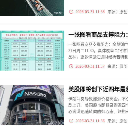
2026-03-31 11:38
来源：原
一张图看商品支撑阻力：金银油气+
31日周二11:30，具体覆盖金银
品种，更多详见汇通财经析若特
2026-03-31 11:37
来源：原
伊朗冲突导致能源价格高企，不
剧上升。美国股市即将录得近四
心满满迅速转向防御心态。短期
若冲突长期化甚至升级，美国经
2026-03-31 11:36
来源：原
出现更深度的调整。