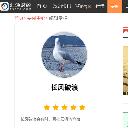
首 页
7x24快讯
行情
要闻
首页>
要闻中心>
编辑专栏
长风破浪
长风破浪会有时，直挂云帆济沧海