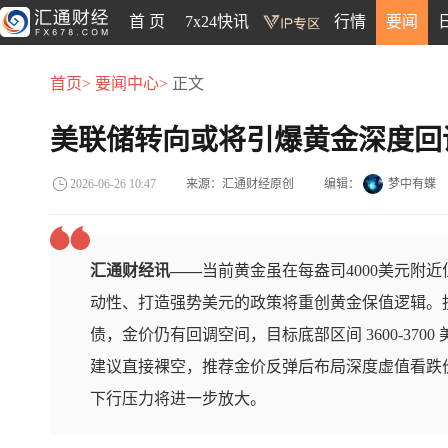
首 页
7x24快讯
行情
要闻
首页>
要闻中心>
正文
美联储转向或将引爆黄金深度回
来源：汇通财经原创
编辑：
梦中有蝶
2026-06-26 10:47
汇通财经讯——
当前黄金虽在每盎司4000美元附
动性、打造强势美元的政策将重创黄金保值逻辑。
债，金价仍有回调空间，目标底部区间 3600-37
建议直接裸空，推荐金价反弹后布局深度虚值看跌
下行压力将进一步放大。