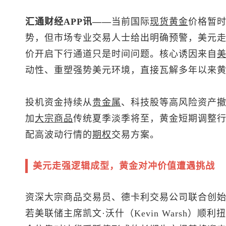
汇通财经APP讯——
当前国际
现货黄金
价格暂时
势，但市场专业交易人士给出明确预警，美元
价开启下行通道只是时间问题。核心诱因来自
动性、重塑强势美元环境，直接瓦解多年以来
投机资金持续从
贵金属
、科技股等高风险资产
加
大宗商品
传统夏季淡季将至，黄金短期调整
配高波动行情的
期权
交易方案。
美元走强逻辑成型，黄金对冲价值遭遇挑战
资深大宗商品交易员、德卡利交易公司联合创始人卡莉·
若美联储主席凯文·沃什（Kevin Warsh）