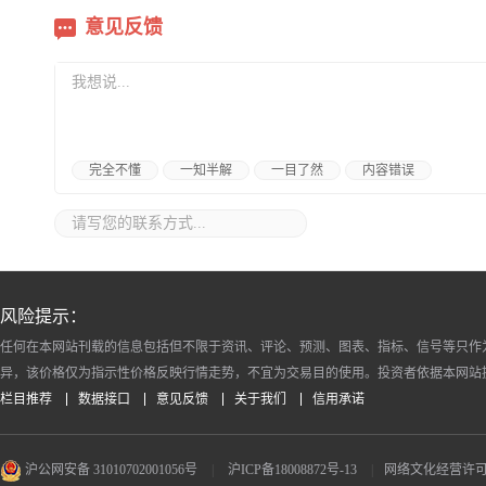
意见反馈
完全不懂
一知半解
一目了然
内容错误
风险提示：
任何在本网站刊载的信息包括但不限于资讯、评论、预测、图表、指标、信号等只作
异，该价格仅为指示性价格反映行情走势，不宜为交易目的使用。投资者依据本网站
栏目推荐
数据接口
意见反馈
关于我们
信用承诺
沪公网安备 31010702001056号
|
沪ICP备18008872号-13
|
网络文化经营许可证 沪