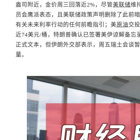
盎司附近，金价周三回落近2%，尽管
美联储
维持
员会鹰派表态，且美联储政策声明删除了此前
有关未来利率行动的任何前瞻指引；
美
原油
交投
近74美元/桶，特朗普确认已签署美伊谅解备忘
正式文本，但伊朗外交部表示，周五瑞土会谈暂
量。