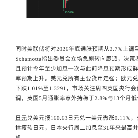
同时美联储将对2026年底通胀预期从2.7%上调至3
Schamotta指出委员会立场急剧转向鹰派，
且预计今年至少加息一次与此前降息预期形成
率预期上升。美元兑所有主要货币走强；
欧元
下跌1.01%至1.3291，市场关注周四英国
调，英国5月通胀率意外持稳于2.8%与13个
日元
兑美元报160.63日元兑一美元微涨0.1
撑疲软日元，
日本央行
周二加息至31年来最高
机。