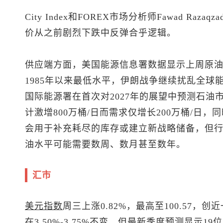
City Index和FOREX市场分析师Fawad R
价从之前剧烈下跌中反弹合乎逻辑。
供应端方面，美国能源信息署数据显示上周原
1985年以来最低水平，伊朗战争继续扰乱全球
国际能源署在首次对2027年的展望中预测石油
计激增800万桶/日而需求仅增长200万桶/日
会用于补充耗尽的库存或建立新战略储备，但
油水平可能需要数周、数月甚至数年。
汇市
美元指数
周三上涨0.82%，最高至100.57
在3.50%-3.75%不变，但最新季度预测显示1