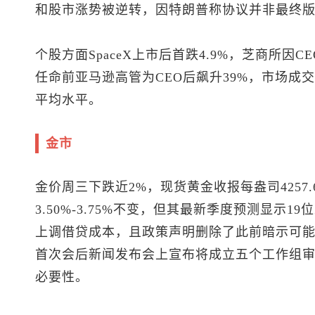
和股市涨势被逆转，因特朗普称协议并非最终
个股方面SpaceX上市后首跌4.9%，芝商所因CEO
任命前亚马逊高管为CEO后飙升39%，市场成交量
平均水平。
金市
金价周三下跌近2%，
现货黄金
收报每盎司425
3.50%-3.75%不变，但其最新季度预测显示
上调借贷成本，且政策声明删除了此前暗示可
首次会后新闻发布会上宣布将成立五个工作组
必要性。