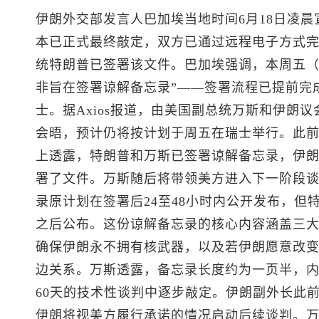
伊朗外交部发言人巴加埃当地时间6月18日凌
本已正式最终敲定，双方已通过远程电子方式
统特朗普已签署该文件。巴加埃强调，本周五（6
非旨在签署谅解备忘录”——签署流程已提前完
士。据Axios报道，由美国副总统万斯和伊朗
会晤，预计仍将按计划于周五在瑞士举行。此
上透露，特朗普和万斯已签署谅解备忘录，伊
署了文件。万斯随后将带领美方进入下一阶段
录原计划在签署后24至48小时内公开发布，但
之后公布。这份谅解备忘录的核心内容涵盖三
确保伊朗永不拥有核武器，以及若伊朗愿意改
边关系。万斯透露，备忘录长度约为一页半，
60天的技术性谈判中逐步敲定。伊朗副外长此前
伊朗将视美方履行承诺的情况启动后续谈判。