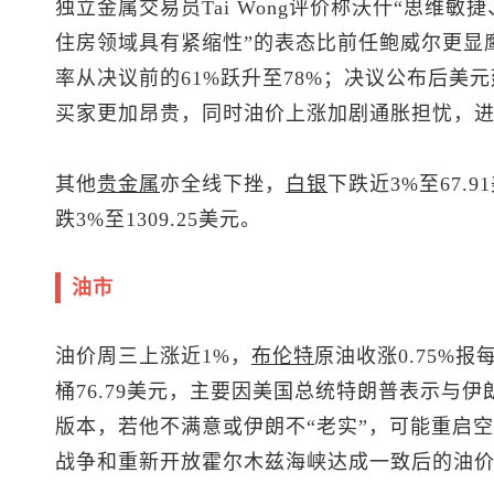
独立金属交易员Tai Wong评价称沃什“思维
住房领域具有紧缩性”的表态比前任鲍威尔更显
率从决议前的61%跃升至78%；决议公布后美
买家更加昂贵，同时油价上涨加剧通胀担忧，
其他
贵金属
亦全线下挫，
白银
下跌近3%至67.9
跌3%至1309.25美元。
油市
油价周三上涨近1%，
布伦特
原油
收涨0.75%报每
桶76.79美元，主要因美国总统特朗普表示与
版本，若他不满意或伊朗不“老实”，可能重启
战争和重新开放霍尔木兹海峡达成一致后的油