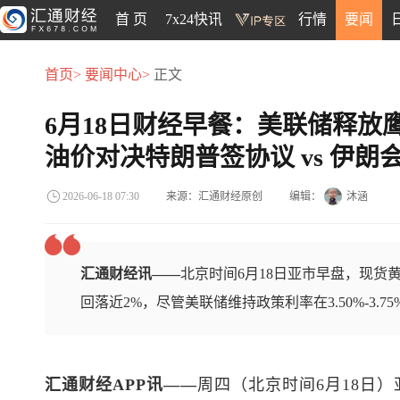
首 页
7x24快讯
行情
要闻
首页>
要闻中心>
正文
6月18日财经早餐：美联储释放
油价对决特朗普签协议 vs 伊朗
来源：汇通财经原创
编辑：
沐涵
2026-06-18 07:30
汇通财经讯——
北京时间6月18日亚市早盘，现货黄
回落近2%，尽管美联储维持政策利率在3.50%-3.
汇通财经APP讯——
周四（北京时间6月18日