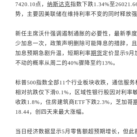
7420.10点，
纳斯达克
指数下跌1.34%至2602
势，主要因美联储在维持利率不变的同时释放
新任主席沃什强调遏制通胀的必要性，最新季度预
少加息一次，政策声明删除可能降息的措辞，
加息预期急剧升温，短期利率
期货
定价显示9月
不动的概率从周二的40%骤降至约13%。
标普500
指数全部11个行业板块收跌，通信服务
相对抗跌仅下滑0.1%，区域性银行股因对利率
收跌1.8%，住房建筑商ETF下跌2.3%，芝加哥
18.44，创四天来最大涨幅。
当日经济数据显示5月零售额超预期增长，但此