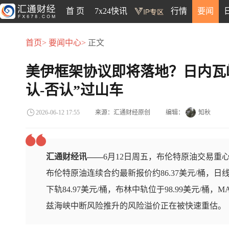
首 页
7x24快讯
行情
要闻
首页>
要闻中心>
正文
美伊框架协议即将落地？日内瓦
认-否认”过山车
来源：汇通财经原创
编辑：
知秋
2026-06-12 17:55
汇通财经讯——
6月12日周五，布伦特原油交易重
布伦特原油连续合约最新报价约86.37美元/桶，日线
下轨84.97美元/桶，布林中轨位于98.99美元/
兹海峡中断风险推升的风险溢价正在被快速重估。