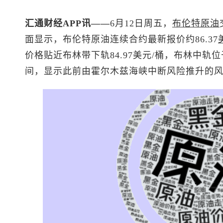
汇通财经APP讯——
6月12日周五，
布伦特
原油
面显示，
布伦特原油
连续合约最新报价约86.37
价格贴近布林带下轨84.97美元/桶，布林中轨位于
间，显示此前由霍尔木兹海峡中断风险推升的