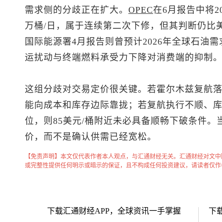
需求侧的分歧正在扩大。
OPEC
在6月报告中将2
万桶/日，属于连续第二次下修，但其判断仍比
国际能源署4月报告则曾预计2026年全球石油
运扰动与终端燃料承受力下降对消费端的抑制
这组分歧对交易定价很关键。若霍尔木兹复航
能向成本和库存边际靠拢；若复航执行不顺、
位，则85美元/桶附近未必具备顺畅下破条件
价，而不是确认供需已经宽松。
【免责声明】本文仅代表作者本人观点，与汇通财经无关。汇通财经对文中
或完整性提供任何明示或暗示的保证，且不构成任何投资建议，请读者仅作
下载汇通财经APP，全球资讯一手掌握
下