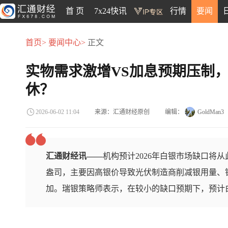
首 页
7x24快讯
行情
要闻
首页>
要闻中心>
正文
实物需求激增VS加息预期压制，
休？
来源：汇通财经原创
编辑：
GoldMan3
2026-06-02 11:04
汇通财经讯——
机构预计2026年白银市场缺口将从此
盎司，主要因高银价导致光伏制造商削减银用量、
加。瑞银策略师表示，在较小的缺口预期下，预计