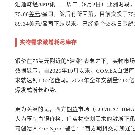
汇通财经APP讯——
周二（6月2日）亚洲时段
75.88
美元
/盎司，随后有所回落，目前交投于7
89.34美元/盎司下跌以来，已经多个交易日围
实物需求激增耗尽库存
银价在75美元附近的“滞涨”表象之下，实物市
数据显示，自2025年10月以来，COMEX白银
求就达到1.65亿盎司。2024年全年交割量2.03
爆发式增长趋势。
更为关键的是，西方
期货
市场（COMEX/LB
人为压制白银价格，但实物交割需求的激增正迅速
司创始人Eric Sprott警告：“西方期货交