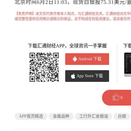
北京时间6月2日11:03，
现货白银
报75.31美元
【免责声明】本文仅代表作者本人观点，与汇通财经无关。汇通财经对文中
或完整性提供任何明示或暗示的保证，且不构成任何投资建议，请读者仅作
下载汇通财经APP，全球资讯一手掌握
下
Android 下载
App Store 下载
0
APP首页精选
金属品种
工行外汇金银油
白银