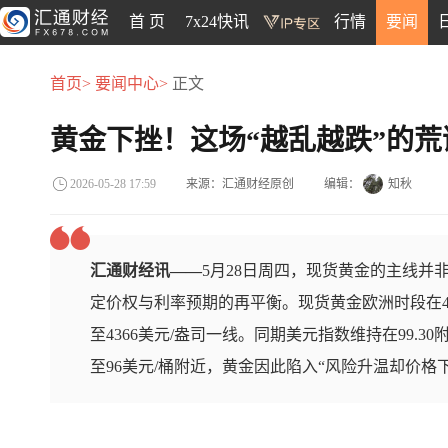
首 页
7x24快讯
行情
要闻
首页>
要闻中心>
正文
黄金下挫！这场“越乱越跌”的
来源：汇通财经原创
编辑：
知秋
2026-05-28 17:59
汇通财经讯——
5月28日周四，现货黄金的主线并
定价权与利率预期的再平衡。现货黄金欧洲时段在4
至4366美元/盎司一线。同期美元指数维持在99.
至96美元/桶附近，黄金因此陷入“风险升温却价格