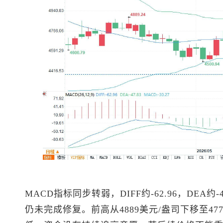
MACD指标同步转弱，DIFF约-62.96，DEA约-
仍未完成修复。前高从4889美元/盎司下移至4