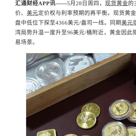
汇通财经APP讯——
5月28日周四，
现货黄金
的
价、
美元
定价权与利率预期的再平衡。
现货黄
盘中低位下探至4366美元/盎司一线。同期
美元
湾局势升温一度升至96美元/桶附近，黄金因此
易场景。