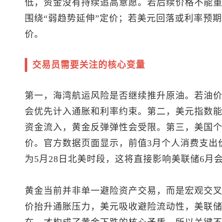
低，资金没有持续追高意愿。若后续价格不能
围绕“弱趋势延伸”定价；若美元回落或利率预
价。
交易员需要关注的核心变量
第一，海湾航运风险是否继续推升原油。若油
会优先计入通胀和利率约束。第二，
美元指数
能
资金流入，黄金反弹弹性会受限。第三，美国
价。官方数据页面显示，前值3月个人消费支出价
为5月28日北美时段，这将直接影响美联储6月
黄金当前并非单一避险资产交易，而是宏观交
价抬升通胀压力，美元吸收避险流动性，美联