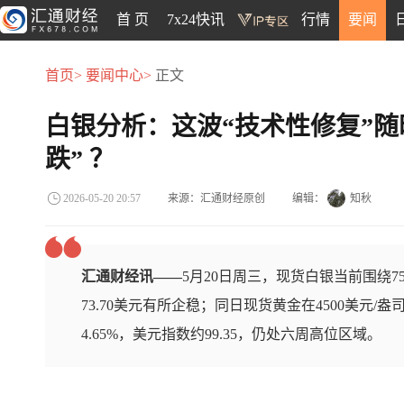
首 页
7x24快讯
行情
要闻
首页>
要闻中心>
正文
白银分析：这波“技术性修复”随
跌” ？
来源：汇通财经原创
编辑：
知秋
2026-05-20 20:57
汇通财经讯——
5月20日周三，现货白银当前围绕7
73.70美元有所企稳；同日现货黄金在4500美元/
4.65%，美元指数约99.35，仍处六周高位区域。