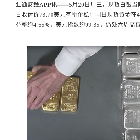
汇通财经APP讯——
5月20日周三，
现货
白银
当
日收盘价73.70美元有所企稳；同日
现货黄金
在
益率约4.65%，
美元指数
约99.35，仍处六周高