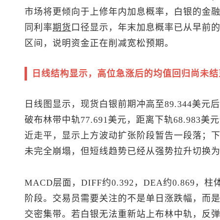
市场将更倾向于上修年内加息概率，白银的金
同利率
期货
口径显示，年末加息概率已从早前的降
区间，说明资金正在削减宽松预期。
日线结构显示，高位急涨后的均值回归尚未结
日线图显示，
现货白银
前期冲高至89.344美
破布林带中轨77.691美元，距离下轨68.983美
近走平，显示上方波动扩张阶段暂告一段落；
未完全崩塌，但短线趋势已经从强势拉升切换
MACD层面，DIFF约0.392，DEA约0.8
阶段。交易员需要关注的不是单日涨跌幅，而是7
交密集带。若白银无法重新站上布林中轨，反