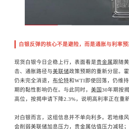
白银反弹的核心不是避险，而是通胀与利率预
现货白银
今日企稳上行，表面看是
贵金属
跟随
击、通胀路径与
美联储
政策预期的重新分层。
仍未完全消退，
布伦特
和WTI即使回落，仍维持
期的黏性影响仍在。与此同时，
美国
30年期按
高位，按揭申请下降2.3%，说明高利率正在重
对白银而言，这组信息并不单向利多。若地缘
会削弱美联储加息压力，贵金属估值压力减轻