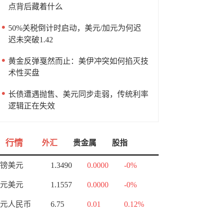
点背后藏着什么
50%关税倒计时启动，美元/加元为何迟
迟未突破1.42
黄金反弹戛然而止：美伊冲突如何掐灭技
术性买盘
长债遭遇抛售、美元同步走弱，传统利率
逻辑正在失效
行情
外汇
贵金属
股指
镑美元
1.3490
0.0000
-0%
元美元
1.1557
0.0000
-0%
元人民币
6.75
0.01
0.12%