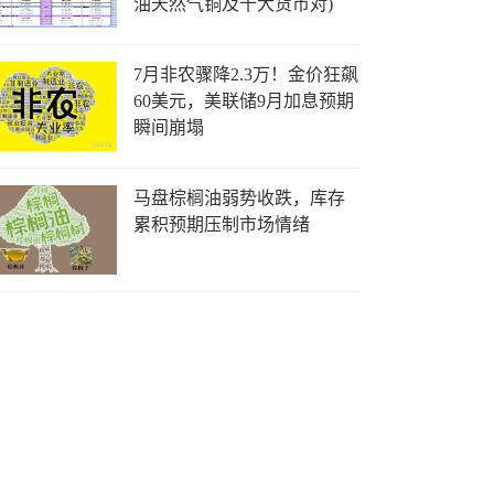
油天然气铜及十大货币对)
7月非农骤降2.3万！金价狂飙
60美元，美联储9月加息预期
瞬间崩塌
马盘棕榈油弱势收跌，库存
累积预期压制市场情绪