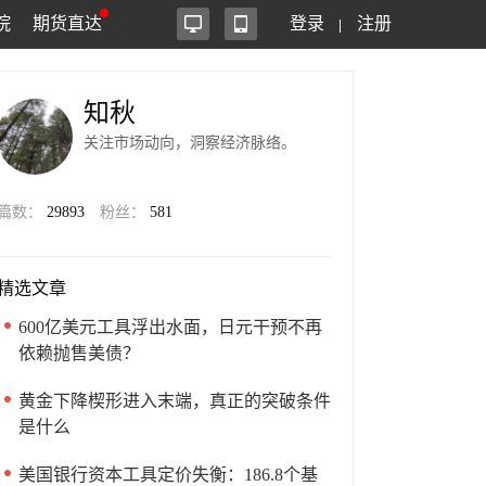
院
期货直达
登录
注册
知秋
关注市场动向，洞察经济脉络。
篇数：
29893
粉丝：
581
精选文章
600亿美元工具浮出水面，日元干预不再
依赖抛售美债？
黄金下降楔形进入末端，真正的突破条件
是什么
美国银行资本工具定价失衡：186.8个基