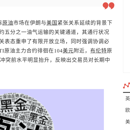
际
原油
市场在伊朗与
美国
紧张关系延续的背景下
约五分之一油气运输的关键通道，其通行状况
关表态重申了有限开放立场，同时强调协调必
I原油主力合约徘徊在104
美元
附近，
布伦特
原
，较冲突前水平明显抬升，反映出交易员对长期中
英
欧
美