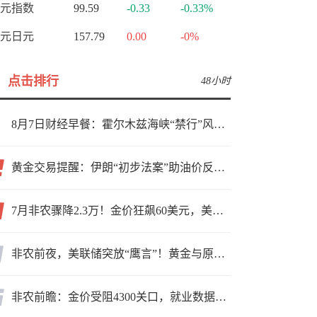
元指数
99.59
-0.33
-0.33%
元日元
157.79
0.00
-0%
点击排行
48小时
8月7日财经早餐：霍尔木兹海峡“禁行”风波再起，油价急涨金价承压，非农夜市场博弈加剧
黄金交易提醒：伊朗“初步法案”助油价反弹逾3%，金价小幅承压，非农重磅来袭！
7月非农骤降2.3万！金价狂飙60美元，美联储9月加息预期瞬间崩塌
非农前夜，美联储突放“鹰言”！黄金与原油为何联手反攻？
非农前瞻：金价受阻4300关口，就业数据是“火上浇油”还是“釜底抽薪”？