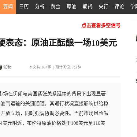
要闻
日历
分析
黄金
原油
期货
央行
评论
学
点击查看多空信号
硬表态：原油正酝酿一场10美元
知秋
本文共1874字
|
预计阅读: 7分钟
油市场在伊朗与美国紧张关系延续的背景下出现显著
一油气运输的关键通道，其通行状况直接影响供给稳
限开放立场，同时强调协调必要性。当前市场风险溢
4美元附近，布伦特原油价格处于108美元至110美