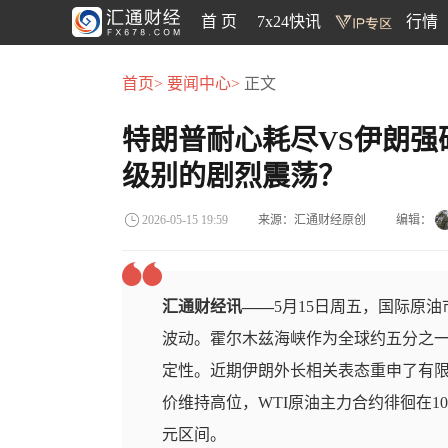
首 页
7x24快讯
行情
首页>
要闻中心>
正文
特朗普耐心耗尽VS伊朗强
级别的剧烈震荡？
来源：汇通财经原创
编辑：
2026-05-15 19:59
汇通财经讯——
5月15日周五，国际原
波动。霍尔木兹海峡作为全球约五分之
定性。近期伊朗外长相关表态重申了有
价维持高位，WTI原油主力合约徘徊在10
元区间。