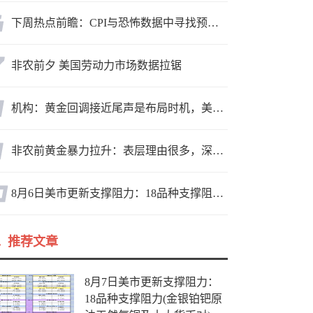
下周热点前瞻：CPI与恐怖数据中寻找预期差
非农前夕 美国劳动力市场数据拉锯
机构：黄金回调接近尾声是布局时机，美元后市或走弱转为利多因素
非农前黄金暴力拉升：表层理由很多，深层逻辑却让人困惑
8月6日美市更新支撑阻力：18品种支撑阻力(金银铂钯原油天然气铜及十大货币对)
推荐文章
8月7日美市更新支撑阻力：
18品种支撑阻力(金银铂钯原