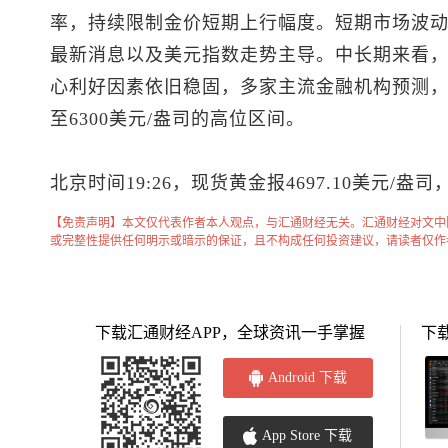
率，持续限制金价短期上行幅度。短期市场波动
最新消息以及
美元指数
走势主导。中长期来看
心利好因素依旧稳固，多家主流金融机构预测，20
至6300美元/盎司的高位区间。
北京时间19:26，
现货黄金
报4697.10美元/盎司
【免责声明】本文仅代表作者本人观点，与汇通财经无关。汇通财经对文中
或完整性提供任何明示或暗示的保证，且不构成任何投资建议，请读者仅作
下载汇通财经APP，全球资讯一手掌握
下
Android 下载
App Store 下载