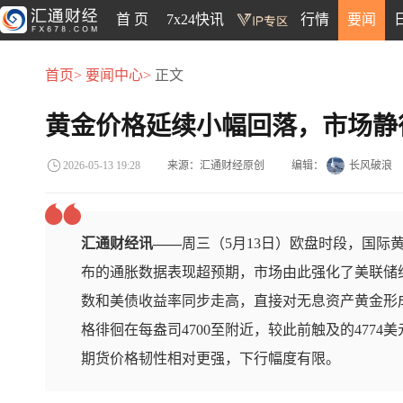
首 页
7x24快讯
行情
要闻
首页>
要闻中心>
正文
黄金价格延续小幅回落，市场静待
来源：汇通财经原创
编辑：
长风破浪
2026-05-13 19:28
汇通财经讯——
周三（5月13日）欧盘时段，国际
布的通胀数据表现超预期，市场由此强化了美联储
数和美债收益率同步走高，直接对无息资产黄金形
格徘徊在每盎司4700至附近，较此前触及的477
期货价格韧性相对更强，下行幅度有限。