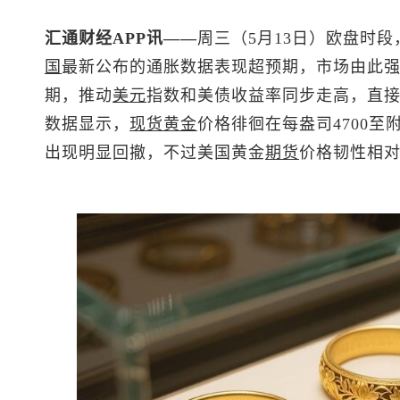
汇通财经APP讯——
周三（5月13日）欧盘时段
国
最新公布的通胀数据表现超预期，市场由此
期，推动
美元
指数
和美债收益率同步走高，直
数据显示，
现货黄金
价格徘徊在每盎司4700至
出现明显回撤，不过美国黄金
期货
价格韧性相