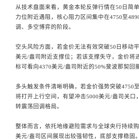
从技术盘面来看，黄金本轮反弹行情在50日简
力位附近遇阻，核心阻力区间集中在4750至48
调、多空博弈的阶段。
空头风险方面，若金价无法有效突破50日移动平
美元/盎司附近支撑位；若该支撑失守，金价将进
标可看向4370美元/盎司附近的50%斐波那契回
多头触发条件清晰明确，若金价强势突破4750至
将打开上行空间，有望冲击5000美元/盎司关
转震荡回调格局。
整体而言，依托地缘避险需求与全球央行持续购金的
美元/盎司区间展现出较强韧性，底部支撑稳固