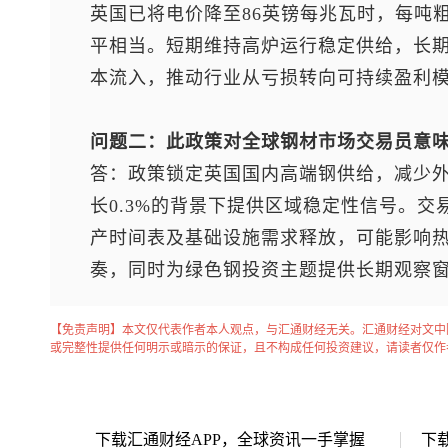
英国已将电价降至86英镑每兆瓦时，每吨
平相当。短期维持高炉运行稳定供给，长
本流入，推动行业从亏损转向可持续盈利
问题二：此政策对全球钢材市场交易员意
答：政策锁定英国国内高端钢供给，减少
长0.3%的背景下提供区域稳定性信号。
产时间表及基础设施需求释放，可能影响
奏，同时为绿色钢投资主题提供长期观察
【免责声明】本文仅代表作者本人观点，与汇通财经无关。汇通财经对文中
或完整性提供任何明示或暗示的保证，且不构成任何投资建议，请读者仅作
下载汇通财经APP，全球资讯一手掌握
下