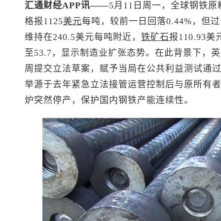
汇通财经APP讯——
5月11日周一，全球钢铁
格报1125
美元
每吨，较前一日回落0.44%，但
维持在240.5美元每吨附近，
铁矿石
报110.9
至53.7，显示制造业扩张态势。在此背景下，
周提交立法草案，赋予当局在公共利益测试通
举源于去年紧急立法接管运营控制后与原所有
炉突然停产，保护国内钢铁产能连续性。