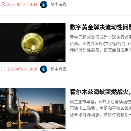
2026-07-08 10:42
梦中有蝶
数字黄金解决流动性问
黄金已超越美债成为全球央行首
价值。业内高管库尔特?赫梅克（Kur
传统流动性局限，拓宽金融应用
早期，存在信任不足、行业标准
长期布局。
2026-07-08 10:18
梦中有蝶
周三亚市早盘，WTI原油延续隔
石油出口豁免，美伊和平协议破
胁全球能源动脉。供应过剩预期
回归。