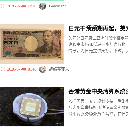
2026-07-08 11:10
GoldMan3
日元干预预期再起，美
美元兑日元周三亚洲时段小幅走弱，
疲软令市场降低进一步加息预期
信号，为日元提供支撑。不过，
势仍取决于美联储政策信号及日
2026-07-08 10:48
超级赛亚人
依托国家十五五规划支持，香港
八大配套举措打通沪港黄金实物
资平台服务场外黄金清算，首日
黄金全链条生态，拓宽海内外投
位。