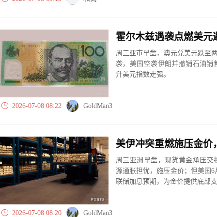
周三亚市早盘，澳元兑美元跌至两日
袭，美国空袭伊朗并撤销石油销
升美元指数走强。
2026-07-08 08:22
GoldMan3
周三亚洲早盘，现货黄金承压交投
源通胀担忧，施压金价；但美国6
联储加息预期，为金价提供底部
2026-07-08 08:20
GoldMan3