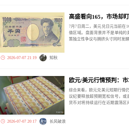
7月7日周二，美元兑日元当前在161
值区域。盘面背景并不是单纯的
策独立性争议与拥挤头寸同时发
2026-07-07 21:19
知秋
综合来看，欧元兑美元短期行情仍
议纪要释放超预期宽松信号，或
货币对将持续运行在近期震荡区
极易引来空头入场抛售。
2026-07-07 20:17
长风破浪