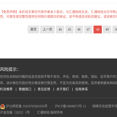
【免责声明】本栏目文章仅代表作者本人观点，与汇通财经无关。汇通财经对文中陈
性、可靠性或完整性提供任何明示或暗示的保证，且不构成任何投资建议，请读者仅
首页
上一页
44
45
46
47
48
49
5
风险提示：
任何在本网站刊载的信息包括但不限于资讯、评论、预测、图表、指标、信号等只作
异，该价格仅为指示性价格反映行情走势，不宜为交易目的使用。投资者依据本网站
栏目推荐
数据接口
意见反馈
关于我们
信用承诺
沪公网安备 31010702001056号
|
沪ICP备18008872号-13
|
网络文化经营许可证 沪
沪金信备〔2022〕1号
|
汇通财经 版权所有