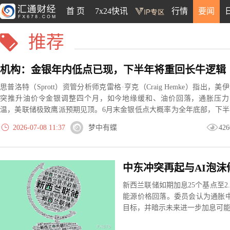
首 页
7x24快讯
行情
要闻
推荐
机构：金银年内低点已现，下半年将重回长牛逻辑
思普洛特（Sprott）资管分析师克雷格·亨克（Craig Hemke）指出，美
突推升油价令金银调整四个月，如今地缘缓和、油价回落，通胀压力
温，美联储极致鹰派预期见顶。6月末金银低点大概率为全年底部，下半
货币政策将重回降息主线。短期盘面偏弱以震荡磨底为主，可依托20日
2026-07-08 11:37
梦中有蝶
426
线确认底部信号，长牛基本面将重新发力。
新西兰联储如期加息25个基点至2
能源价格回落。委员会认为通胀中
目标，并暗示未来进一步加息可