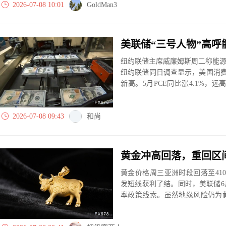
2026-07-08 10:01
GoldMan3
纽约联储主席威廉姆斯周二称能源
纽约联储同日调查显示，美国消费
新高。5月PCE同比涨4.1%，
3.5%-3.75%，下一步方向仍不明
2026-07-08 09:43
和尚
黄金冲高回落，重回区
黄金价格周三亚洲时段回落至41
发短线获利了结。同时，美联储
率政策线索。虽然地缘风险仍为
推高通胀预期，并限制市场对降