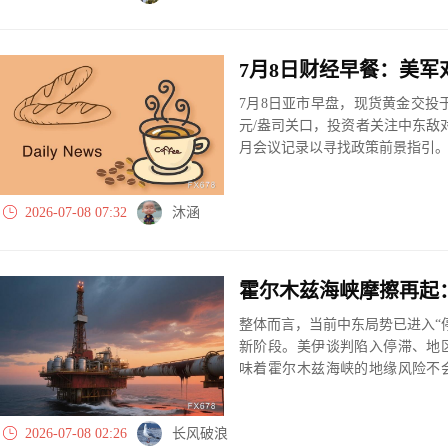
7月8日亚市早盘，现货黄金交投于4
元/盎司关口，投资者关注中东敌
月会议记录以寻找政策前景指引
2026-07-08 07:32
沐涵
霍尔木兹海峡摩擦再起
整体而言，当前中东局势已进入“
新阶段。美伊谈判陷入停滞、地
味着霍尔木兹海峡的地缘风险不
缓冲体系，决定了大规模冲突难
2026-07-08 02:26
长风破浪