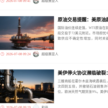
2026-07-08 09:41
超级赛亚人
国际油价连续走强，WTI原油在
段交投于72美元附近。市场担
致供应不确定性增加，同时关
OPEC+增产预期仍未完全消退
察。
2026-07-08 09:24
超级赛亚人
三艘商船在霍尔木兹海峡遇袭后
次四到五倍，并撤销石油销售许
位，欧洲天然气期货涨9%。美
止，法英护航计划前景不明。
2026-07-08 09:19
和尚